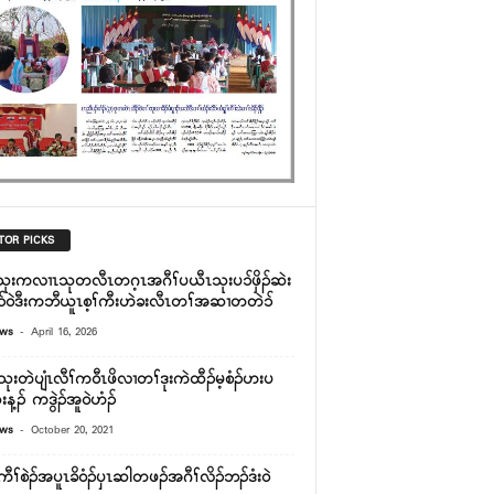
TOR PICKS
သုးကလၢၤသုတလီၤတဂ့ၤအဂီၢ်ပယီၤသုးပၥ်ဖှိၣ်ဆဲး
်ဝဲဒီးကဘီယူၤစ့ၢ်ကီးဟဲခးလီၤတၢ်အဆၢတတဲၥ်
-
ews
April 16, 2026
ုးတဲပျံၤလီၢ်က၀ီၤဖိလၢတၢ်ဒုးကဲထီၣ်မ့စံၣ်ဟးပ
န့ၣ် ကဒွဲၣ်အူ၀ဲဟံၣ်
-
ews
October 20, 2021
ၢ်စဲၣ်အပူၤခိ၀ံၣ်ၦၤဆါတဖၣ်အဂီၢ်လိၣ်ဘၣ်ဒံး၀ဲ