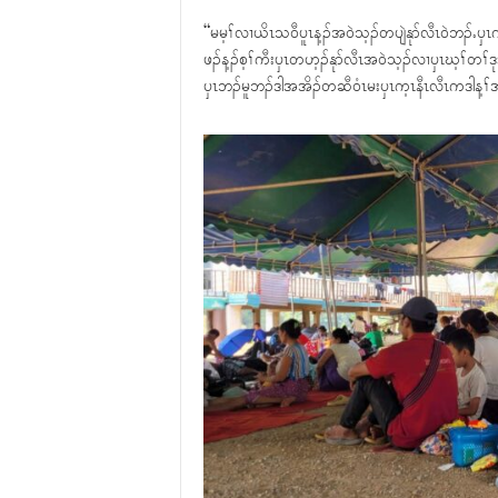
“မမ့ၢ်လၢယိၤသ၀ီပူၤန့ၣ်အ၀ဲသ့ၣ်တပျဲနုာ်လီၤ၀ဲဘၣ်ႉၦ
ဖၣ်န့ၣ်စ့ၢ်ကီးၦၤတဟ့ၣ်နုာ်လီၤအ၀ဲသ့ၣ်လၢၦၤဃ့ၢ်တၢ်
ၦၤဘၣ်မူဘၣ်ဒါအအိၣ်တဆီ၀ံၤမးၦၤက့ၤနီၤလီၤကဒါန့ၢ်အ၀ဲသ