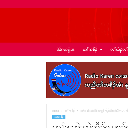
ခ့
မဲၥ်ကဘျံးပၤ
တၢ်ကစီၣ်
တၢ်ထံၣ်တၢ
ၣ်
အဲ
း
စံ
ၣ်
–
K
I
C
N
e
Home
တၢ်ကစီၣ်
တၢ်ဒုးဆဲးကဲထီၣ်လၢစွ့ၣ်ကိၣ်ကိၤ၀့ၢ်သီကပၤ
w
တၢ်ကစီၣ်
s
တၢ်ဒုးဆဲးကဲထီၣ်လၢစွ့