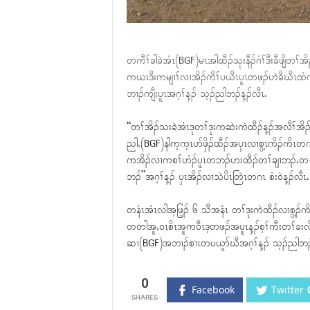
တကီၢ်ခါခဲအံၤ(BGF)မၤအါထီၣ်သုးနီၣ်ဂံၢ်ဒီးခီဖျိတၢ်
ကယးဒီးကမျၢၢ်လၢအိၣ်ကီၢ်ပယီၤပူၤတဖၣ်ဟဲခီဃီၤထံကျိဟ
ဘၢၣ်ကျီးပူၤအဂ့ၢ်န့ၣ် သ့ၣ်ညါဘၣ်န့ၣ်လီၤႉ
“တၢ်အိၣ်သးခဲအံၤဒုတၢ်ဒုးကဆဲးကဲထီၣ်န့ၣ်အလီၢ်အိၣ်လီ
ညါႉ(BGF)နါက့က့ၤပာ်ဖှိၣ်ထီၣ်အၦၤလၢစွ့ၤကိၣ်ကိၤတ
ကအိၣ်လၢကစၢ်ဟံၣ်ပူၤတဘၣ်ဟးထီၣ်တၢ်ချၢဘၣ်ႉတရူ
ဘၣ်”အဂ့ၢ်န့ၣ် ၦၤအိၣ်လၢသဲပိၤတြဲၤတဂၤ စံး၀ဲန့ၣ်လီၤႉ
တနံၤအံၤလါအ့ဖြ့ၣ် ၆ သီအနံၤ တၢ်ဒုးကဲထီၣ်လၢစွ့ၣ်
တတါအူႇ၀ၤစိၤအူက၀ီၤဒ့တဖၣ်အပူၤန့ၣ်စ့ၢ်ကီးတၢ်ခးလိာ
ဆၢ(BGF)အဘၢၣ်စၢၤတပယူာ်ဃီအဂ့ၢ်န့ၣ် သ့ၣ်ညါဘၣ်န
0
Facebook
Twitter