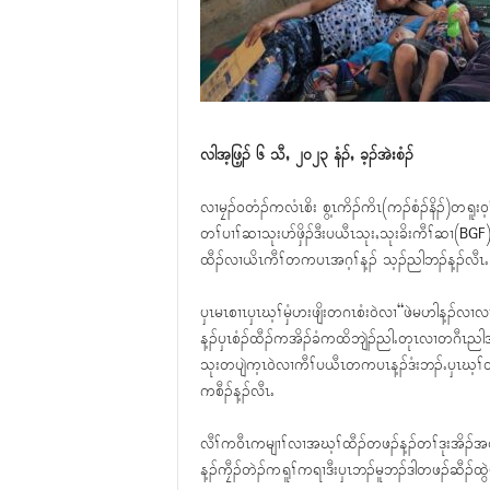
လါအ့ဖြ့ၣ် ၆ သီႇ ၂၀၂၃ နံၣ်ႇ ခ့ၣ်အဲးစံၣ်
လၢမၠၣ်၀တံၣ်ကလံၤစိး စွ့ၤကိၣ်ကိၤ(ကၣ်စံၣ်နိၣ်)တရူ
တၢ်ပၢၢ်ဆၢသုးပာ်ဖှိၣ်ဒီးပယီၤသုးႇသုးခိးကီၢ်ဆၢ(BG
ထီၣ်လၢယိၤကီၢ်တကပၤအဂ့ၢ်န့ၣ် သ့ၣ်ညါဘၣ်န့ၣ်လီၤႉ
ၦၤမၤစၢၤၦၤဃ့ၢ်မှံဟးဖျိးတဂၤစံး၀ဲလၢ“ဖဲမဟါန့ၣ်လၢလၢ
န့ၣ်ၦၤစံၣ်ထီၣ်ကအိၣ်ခံကထိဘျဲၣ်ညါႉတုၤလၢတဂီၤညါအ
သုးတပျဲက့ၤ၀ဲလၢကီၢ်ပယီၤတကပၤန့ၣ်ဒံးဘၣ်ႉၦၤဃ့ၢ်ထ
ကစီၣ်န့ၣ်လီၤႉ
လီၢ်က၀ီၤကမျၢၢ်လၢအဃ့ၢ်ထီၣ်တဖၣ်န့ၣ်တၢ်ဒုးအိၣ်အ၀
န့ၣ်ကၠီၣ်တဲၣ်ကရူၢ်ကရၢဒီးၦၤဘၣ်မူဘၣ်ဒါတဖၣ်ဆီၣ်ထွဲမၤ