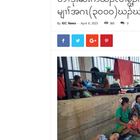
မျၢၢ်အဂၤ(၃၀၀၀)ဃၣ်ဃၣ
By
KIC News
-
April 6, 2023
360
0