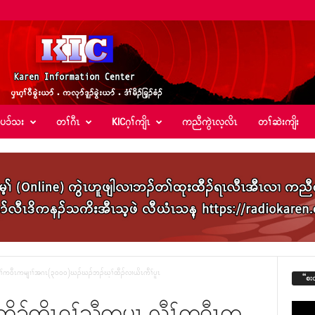
်ပၥ်သး
တၢ်ဂီၤ
KICဂ့ၢ်ကျိၤ
ကညီကွဲၤလ့လိၤ
တၢ်ဆဲးကျိး
ႇလီၢ်က၀ီၤကမျၢၢ်အဂၤ(၃၀၀၀)ဃၣ်ဃၣ်ဘၣ်ဃ့ၢ်ထီၣ်လၢယိၤကီၢ်ပူၤ
“စး
ၣ်ကိၣ်ကိၤ၀့ၢ်သီကပၤႇလီၢ်က၀ီၤက
Video