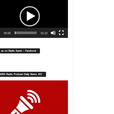
00:00
01:22
d us on Radio Karen – Facebook
orMM-Radio Podcast Daily News. KIC