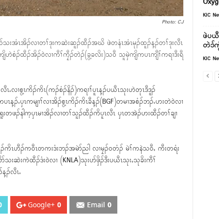
Oxyg
KIC N
Photo: CJ
ဖဲပယီ
အိၣ်သးအံၤအိၣ်လၢတၢ်ဒုးကဆဲးဆူၣ်ထီၣ်အဃိ ဖဲတနံၤအံၤမုၣ်ထူၣ်န့ၣ်တၢ်ဒုးလီၤ
တဲ၁်ကွ
ဲစံၣ်ထီၣ်အိၣ်၀ဲလၢကီၢ်ကၠီၣ်တဲၣ်(ခွ့ခလိး)သ၀ီ သူမှဲကျိကပၤကျီၢ်ကရၢဒီးရီ
KIC N
ၤႉလၢစွ့ၤကိၣ်ကိၤ(ကၣ်စံၣ်နိၣ်)ကရၢၢ်ပူၤန့ၣ်ပယီၤသုးဟဲတုၤဒီဒူၣ်
ကပၤန့ၣ်ႉၦၤကမျၢၢ်လၢအိၣ်စွ့ၤကိၣ်ကိၤခီန့ၣ်(BGF)တမၢအစံၣ်ဘၣ်ႉဟးတဲ၀ဲလၢ
းတဖၣ်နါက့ၦၤမၢအိၣ်လၢတၢ်သူၣ်ထီၣ်ကိပူၤလီၤ ၦၤတအဲၣ်ဟးထီၣ်တၢ်ချၢ
ကိၣ်ကိၤဟီၣ်က၀ီၤတကးဒံးဘၣ်အမဲာ်ညါ လၢမၠၣ်၀တံၣ် မဲၢ်ကနဲသ၀ီႇ ကီးတရံး
်သးဆဲးကဲထီၣ်ဒံး၀ဲလၢ (KNLA)သုးပာ်ဖှိၣ်ဒီးပယီၤသုးႇသုခိးကီၢ်
့ၣ်လီၤႉ
0
Google+
0
Email
0