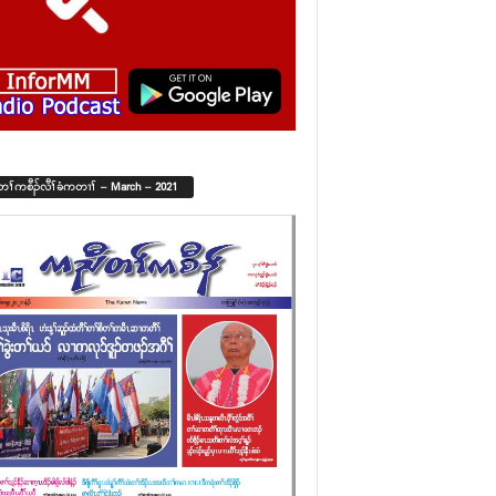
်တၢ်ကစီၣ်လီၢ်ခံကတၢၢ် – March – 2021