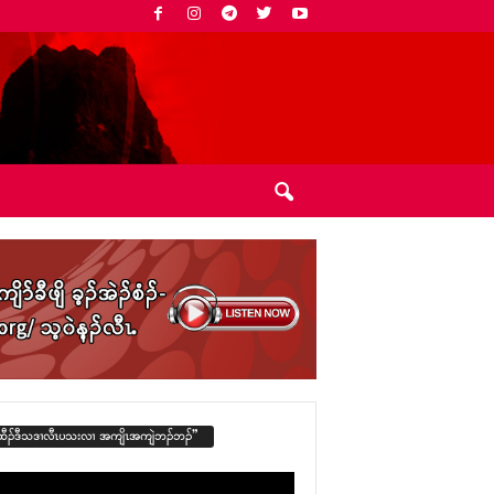
ထီၣ်ဒီသဒၢလီၤပသးလၢ အကျိၤအကျဲဘၣ်ဘၣ်”