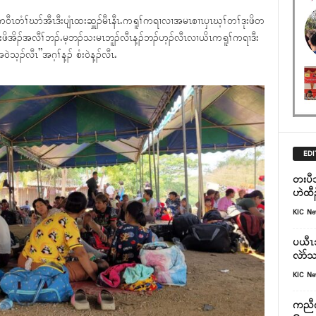
ၤက၀ီၤတံၢ်ဃာ်အီၤဒီးပျံၤထးဆှူၣ်မီၤနီၤႉကရူၢ်ကရၢလၢအမၤစၢၤၦၤဃ့ၢ်တၢ်ဒုးဖိတ
ဒုးဖိအိၣ်အလီၢ်ဘၣ်ႉမ့ဘၣ်သးမၤဘူၣ်လီၤန့ၣ်ဘၣ်ဟ့ၣ်လီၤလၢယိၤကရူၢ်ကရၢဒီး
့ၣ်လီၤ”အဂ့ၢ်န့ၣ် စံး၀ဲန့ၣ်လီၤႉ
EDI
တးပီ
ဟဲထီၣ
KIC N
ပယီၤသ
လဲာ်သး
KIC N
ကညီကီ