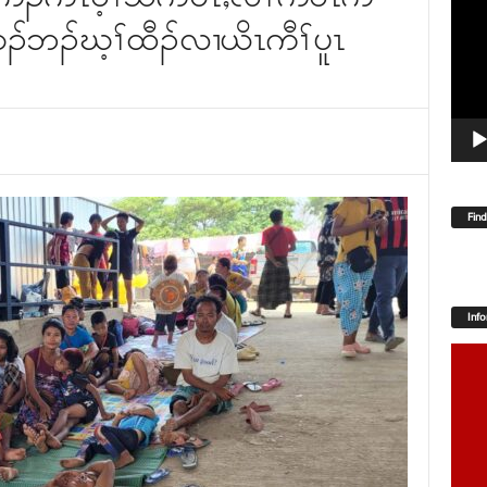
Player
်ဘၣ်ဃ့ၢ်ထီၣ်လၢယိၤကီၢ်ပူၤ
Fin
Inf