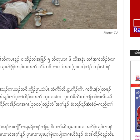
Photo: CJ
လံာ
း၀့ၢ်သီကပၤန့ၣ် စးထီၣ်လါအ့ဖြ့ၣ် ၅ သီတုၤလၢ ၆ သီအနံၤ တၢ်ဒုးကဲထီၣ်၀ဲလၢ
F)သုးပာ်ဖှိၣ်ဘၢၣ်စၢၤအဃိ လီၢ်က၀ီၤကမျၢၢ်အဂၤ(၃၀၀၀)ဘျဲၣ် ဘၣ်လဲၤစံၣ်
သ့ၣ်ကၤယၣ်သ၀ီႇကၠီၣ်ဖၠၤႇသဲပိၤႇထံကီာ်ထီႇစွ့ၤကိၣ်ကိၤ က၀ီၤဒ့(၁)တဖၣ်
ံၤန့ၣ်တၢ်ဒုးကဲထီၣ်ဒံးအဃိ တုၤလၢခဲအံၤ ၦၤဟဲခီဃီၤထံကျိဘၣ်ဖၢလီၤႉယိၤ
ီၣ်ကအိၣ်လၢအဂၤ(၃၀၀၀)ဘျဲၣ်လံ”အဂ့ၢ်န့ၣ် စံးဘၣ်ခ့ၣ်အဲးစံၣ်–ကညီတၢ်
ဲသ့ၣ်လၢကျီၢ်ကရၢႇရီဘၢၣ်ကျီးပူၤဒီး တၢ်ဆီထွဲမၤစၢၤလၢအလိၣ်သ့ၣ်တဖၣ်
စၢၤ၀ဲအဂ့ၢ်န့ၣ် ၦၤမၤစၢၤၦၤဃ့ၢ်မှံဟးဖျိးတဂၤဃီ၀ဲန့ၣ် စံးအါထီၣ်၀ဲန့ၣ်လီၤႉ