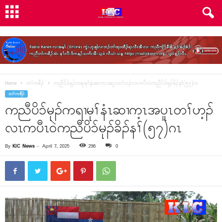
Home
တၢ်ကစီၣ်
ကညီပိၥ်မုၣ်ကရၢမုၢ်နံၤဆၢက့ၤအပူၤတၢ်ဟ့ၣ်လၤကပီၤ၀ဲကညီပိၥ်မုၣ်ခိၣ်နၢ်(၅၇)ဂၤ
တၢ်ကစီၣ်
ကညီပိၥ်မုၣ်ကရၢမုၢ်နံၤဆၢက့ၤအပူၤတၢ်ဟ့ၣ်
လၤကပီၤ၀ဲကညီပိၥ်မုၣ်ခိၣ်နၢ်(၅၇)ဂၤ
By
KIC News
-
April 7, 2025
296
0