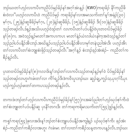
ဘၣ်ဃးတၢ်ဟ့ၣ်လၤကပီၤကညီပိၥ်မုၣ်ခိၣ်နၢ်အဂ့ၢ်အံၤန့ၣ် (KWO)ကရၢခိၣ် နီၢ်ကညီဖီ
စံး၀ဲလၢ“ပဟ့ၣ်လၤကပီၤ၀ဲ ကညီပိၥ်မုၣ် ကရၢခိၣ်နၢ်လၢအမၤသကိးတၢ်န့ၢ်အနံၣ်(၃၀)
မ့ၢ်ဂ့ၤ, (၂၅)နံၣ်ဆူဖီခိၣ်မ့ၢ်ဂ့ၤ, (၂၀)နံၣ်ဆူဖီခိၣ်, (၁၅)နံၣ်ဆူဖီခိၣ် ဒီး(၁၀)နံၣ်ဆူဖီခိၣ်
သ့ၣ်တဖၣ်လီၤ.ဒ်န့ၣ်အသိးပဟ့ၣ်၀ဲဒၣ်တၢ် လၤကပီၤတၢ်ပၥ်ပနီၣ်၀ဲပှၤတ၀ၢပိၥ်မုၣ်ခိၣ်
နၢ်(၈)ဂၤ. အ၀ဲသ့ၣ်န့ၣ်မၤတၢ်အကပၤကပၤ မၤတၢ်နံၣ်ယံၤလါယံၤနါက့အ၀ဲသ့ၣ်န့ၣ်တၢ်
သ့ၣ်ညါပၥ်ပနီၣ်အီၤဘၣ်.အဃိန့ၣ်ပသ့ၣ်ညါပၥ်ပနီၣ်အီၤလၢမုၢ်တနံၤညါအံၤဒီး ပဟ့ၣ်အီၤ
တၢ်လၤကပီၤတၢ်စံးဘျုးစံးဖှိၣ်သ့ၣ်တဖၣ်လီၤ”အဂ့ၢ်န့ၣ် စံးဘၣ်ခ့ၣ်အဲးစံၣ်- ကညီတၢ်က
စီၣ်န့ၣ်လီၤ.
ပှၤတ၀ၢပိၥ်မုၣ်ခိၣ်နၢ်(၈)ဂၤလၢဒိးန့ၢ်ဘၣ်တၢ်လၤကပီၤသ့ၣ်တဖၣ်န့ၣ်မ့ၢ်၀ဲ ပိၥ်မုၣ်ခိၣ်နၢ်
သ့ၣ်တဖၣ်လၢဟူးဂဲၤဖံးတၢ်လၢ ကီၢ်ရ့ၣ်ဒီးဒဲက၀ီၤပူၤဘၣ်ဃး ဆူၣ်ချ့,ကူၣ်သ့,ပှၤဂ့ၢ်၀ီ,ပှၤ
ဟ့ၣ်ကူၣ်ဟ့ၣ်ဖးတၢ်တကပၤသ့ၣ်တဖၣ်န့ၣ်လီၤ.
တကးဒံးဘၣ်တၢ်ဟ့ၣ်လၤကပီၤကညီပိၥ်မုၣ်ခိၣ်နၢ်(၅၇)ဂၤအမဲၥ်ညါတၢ်ဟ့ၣ်ဃုၥ်စ့ၢ်ကီး၀ဲ
တၢ်စံးဘျုးတၢ်ပၥ်ပနီၣ်ဆူ ပှၤနီၢ်တဂၤဒီး တၢ်ကရၢကရိမၤသကိးတၢ်(၅၄)ဒူၣ်န့ၣ်လီၤ.
ကရူၢ်ကရၢ(၅၄)ဖုလၢအဒိးန့ၢ်ဘၣ်တၢ်စံးဘျုးပၥ်ပနီၣ်အကျါန့ၣ် ပၣ်ဃုၥ်စ့ၢ်ကီး ခ့ၣ်အဲး
စံၣ်-ကညီတၢ်ကစီၣ်လၢအဟူး ဂဲၤဖံးမၤ တၢ်လၢတၢ်ကစီၣ်သန့တကပၤန့ၣ်လီၤ.ဘၣ်ဃး