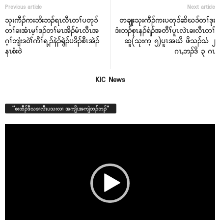
Previous article
Next article
သုးကီၣ်ကးဘိးဘၣ်ရၤလီၤတၢ်ပတုၥ်
တချုးသုးကီၣ်ကးပတုၥ်ဆိဃၥ်တၢ်ဒုး
တၢ်ခးအံၤမ့ၢ်ဒၣ်တၢ်မၤအိၣ်မံၤလီၤအ
ဒံးဘၣ်စှၤနၣ်ရံၣ်အတီၢ်ပူၤလဲၤခးလီၤတၢ်
ဂ့ၢ်ဘျံးဒဝဲၢ်ကီၢ်ရ့ၣ်နဲၣ်ရွဲၣ်ပဒိၣ်စီၤအဲၣ်
ဆူ(သုးက့ ၅)ပူၤအဃိ ဖိသၣ်သံ ၂
နၤစံးဝဲ
ဂၤ,ဘၣ်ဒိ ၃ ဂၤ
KIC News
“စးထီၣ်ဒီသဒၢလီၤပသးလၢ အကျိၤအကျဲဘၣ်ဘၣ်”
Video
Player