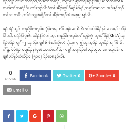
စံၣ်ကျံၣ်,တၢ်ဂဲၤကလံၣ်ဒိ,ကၠိဖိတၢ်သး၀ံၣ်, ကညီပိၥ်မုၣ်ကရၢခိၣ်နၢ်ဒီးပှၤမၤသကိးတၢ်ခဲ
လၢၥ်တၢ်သး၀ံၣ်ဒီး တၢ်ဟ့ၣ်လီၤ၀ဲတၢ်ပနီၣ်ဆူပိၥ်မုၣ်ခိၣ်နၢ်,ကရူၢ်ကရၢလၢ အဒိးန့ၢ်ဘၣ်
တၢ်လၤကပီၤ,တၢ်စံးဘျုးစံးဖှိၣ်တၢ်ပနီၣ်တဖၣ်အံၤအစုပူၤန့ၣ်လီၤ.
ခ့ၣ်အဲၣ်ယူၣ်-ကညီဒီကလုၥ်စၢဖှိၣ်ကရၢ လီၢ်ခၢၣ်သးထီဘိကမံးတံၥ်ခိၣ်နၢ်လၢအမ့ၢ် ပဒိၣ်
နီၢ်ဒါဒါ, ပဒိၣ်နီၢ်မၠဲၤဖိ, ပဒိၣ်နီၢ်မဲၤရံၤထ့, ကညီဒီကလုၥ်တၢ်ထူၣ်ဖျဲး သုးမုၢ်ဒိၣ်(KNLA)သုး
ရိၣ်မဲခိၣ်ကျၢၢ်-၂ သုးခိၣ်ကျၢၢ်စိ စီၤဘီကၠီၤဟဲ ,(သုးက့ ၅)သုးက့ခိၣ် သုးခိၣ်ကျၢၢ်ဖိ စီၤ
ဂံၢ်နွံ, ပိၥ်မုၣ်ကရၢခိၣ်နၢ်ပှၤမၤသကိးတၢ်ဖိ, ကရူၢ်ကရၢခိၣ်နၢ်ဘၣ်ထွဲလၢအဂၤဃုၥ်ဒီးက
မျၢၢ်ပၥ်ဖှိၣ်ဟဲထီၣ်၀ဲ (၅၀၀) ခိၣ်ဃၢၤန့ၣ်လီၤ.
0
Facebook
Twitter
0
Google+
0
Email
0