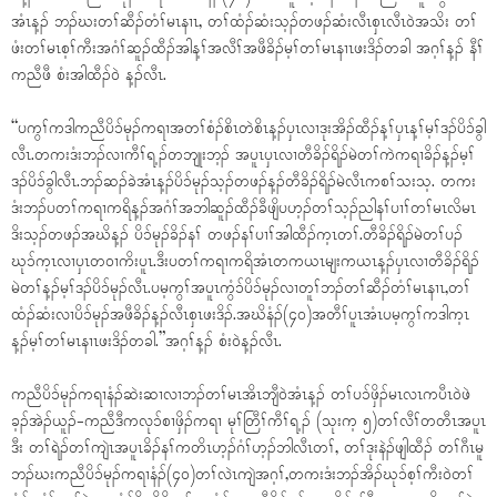
အံၤန့ၣ် ဘၣ်ဃးတၢ်ဆီၣ်တံၢ်မၤနၢၤ, တၢ်ထံၣ်ဆံးသ့ၣ်တဖၣ်ဆံးလီၤစှၤလီၤ၀ဲအသိး တၢ်
ဖံးတၢ်မၤစ့ၢ်ကီးအဂံၢ်ဆူၣ်ထီၣ်အါန့ၢ်အလီၢ်အဖီခိၣ်မ့ၢ်တၢ်မၤနၢၤဖးဒိၣ်တခါ အဂ့ၢ်န့ၣ် နီၢ်
ကညီဖီ စံးအါထီၣ်၀ဲ န့ၣ်လီၤ.
“ပကွၢ်ကဒါကညီပိၥ်မုၣ်ကရၢအတၢ်စံၣ်စိၤတဲစိၤန့ၣ်ပှၤလၢဒုးအိၣ်ထီၣ်န့ၢ်ပှၤန့ၢ်မ့ၢ်ဒၣ်ပိၥ်ခွါ
လီၤ.တကးဒံးဘၣ်လၢကီၢ်ရ့ၣ်တဘျုးဘ့ၣ် အပူၤပှၤလၢတီခိၣ်ရိၣ်မဲတၢ်ကဲကရၢခိၣ်န့ၣ်မ့ၢ်
ဒၣ်ပိၥ်ခွါလီၤ.ဘၣ်ဆၣ်ခဲအံၤန့ၣ်ပိၥ်မုၣ်သ့ၣ်တဖၣ်န့ၣ်တီခိၣ်ရိၣ်မဲလီၤကစၢ်သးသ့. တကး
ဒံးဘၣ်ပတၢ်ကရၢကရိန့ၣ်အဂံၢ်အဘါဆူၣ်ထီၣ်ခီဖျိပဟ့ၣ်တၢ်သ့ၣ်ညါနၢ်ပၢၢ်တၢ်မၤလိမၤ
ဒိးသ့ၣ်တဖၣ်အဃိန့ၣ် ပိၥ်မုၣ်ခိၣ်နၢ် တဖၣ်နၢ်ပၢၢ်အါထီၣ်က့ၤတၢ်.တီခိၣ်ရိၣ်မဲတၢ်ပၣ်
ဃုၥ်က့ၤလၢပှၤတ၀ၢကိးပူၤ.ဒီးပတၢ်ကရၢကရိအံၤတကယၤမျးကယၤန့ၣ်ပှၤလၢတီခိၣ်ရိၣ်
မဲတၢ်န့ၣ်မ့ၢ်ဒၣ်ပိၥ်မုၣ်လီၤ.ပမ့ကွၢ်အပူၤကွံၥ်ပိၥ်မုၣ်လၢတူၢ်ဘၣ်တၢ်ဆီၣ်တံၢ်မၤနၢၤ,တၢ်
ထံၣ်ဆံးလၢပိၥ်မုၣ်အဖီခိၣ်န့ၣ်လီၤစှၤဖးဒိၣ်.အဃိနံၣ်(၄၀)အတီၢ်ပူၤအံၤပမ့ကွၢ်ကဒါက့ၤ
န့ၣ်မ့ၢ်တၢ်မၤနၢၤဖးဒိၣ်တခါ.”အဂ့ၢ်န့ၣ် စံး၀ဲန့ၣ်လီၤ.
ကညီပိၥ်မုၣ်ကရၢနံၣ်ဆဲးဆၢလၢဘၣ်တၢ်မၤအိၤဘျီ၀ဲအံၤန့ၣ် တၢ်ပၥ်ဖှိၣ်မၤလၤကပီၤ၀ဲဖဲ
ခ့ၣ်အဲၣ်ယူၣ်-ကညီဒီကလုၥ်စၢဖှိၣ်ကရၢ မုၢ်တြီၢ်ကီၢ်ရ့ၣ် (သုးက့ ၅)တၢ်လီၢ်တတီၤအပူၤ
ဒီး တၢ်ရဲၣ်တၢ်ကျဲၤအပူၤခိၣ်နၢ်ကတိၤဟ့ၣ်ဂံၢ်ဟ့ၣ်ဘါလီၤတၢ်, တၢ်ဒုးနဲၣ်ဖျါထီၣ် တၢ်ဂီၤမူ
ဘၣ်ဃးကညီပိၥ်မုၣ်ကရၢနံၣ်(၄၀)တၢ်လဲၤကျဲအဂ့ၢ်,တကးဒံးဘၣ်အိၣ်ဃုၥ်စ့ၢ်ကီး၀ဲတၢ်