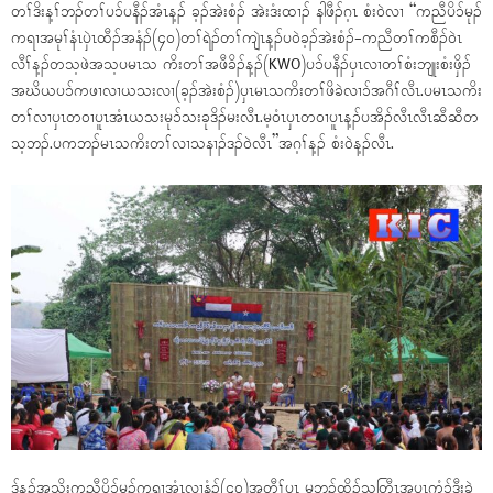
တၢ်ဒိးန့ၢ်ဘၣ်တၢ်ပၥ်ပနီၣ်အံၤန့ၣ် ခ့ၣ်အဲးစံၣ် အဲးဒံးထၢၣ် နါဖီၣ်ဂ့ၤ စံး၀ဲလၢ “ကညီပိၥ်မုၣ်
ကရၢအမုၢ်နံၤပှဲၤထီၣ်အနံၣ်(၄၀)တၢ်ရဲၣ်တၢ်ကျဲၤန့ၣ်ပ၀ဲခ့ၣ်အဲးစံၣ်-ကညီတၢ်ကစီၣ်၀ဲၤ
လီၢ်န့ၣ်တသ့ဖဲအသ့ပမၤသ ကိးတၢ်အဖီခိၣ်န့ၣ်(KWO)ပၥ်ပနီၣ်ပှၤလၢတၢ်စံးဘျုးစံးဖှိၣ်
အဃိယပၥ်ကဖၢလၢယသးလၢ(ခ့ၣ်အဲးစံၣ်)ပှၤမၤသကိးတၢ်ဖိခဲလၢၥ်အဂီၢ်လီၤ.ပမၤသကိး
တၢ်လၢပှၤတ၀ၢပူၤအံၤယသးမုၥ်သးခုဒိၣ်မးလီၤ.မ့၀ံၤပှၤတ၀ၢပူၤန့ၣ်ပအိၣ်လီၤလီၤဆီဆီတ
သ့ဘၣ်.ပကဘၣ်မၤသကိးတၢ်လၢသနၢၣ်ဒၣ်၀ဲလီၤ”အဂ့ၢ်န့ၣ် စံး၀ဲန့ၣ်လီၤ.
ဒ်န့ၣ်အသိးကညီပိၥ်မုၣ်ကရၢအံၤလၢနံၣ်(၄၀)အတီၢ်ပူၤ မ့ဘၣ်ထိၣ်သတြီၤအပူၤကွံၥ်ဒီးခဲ