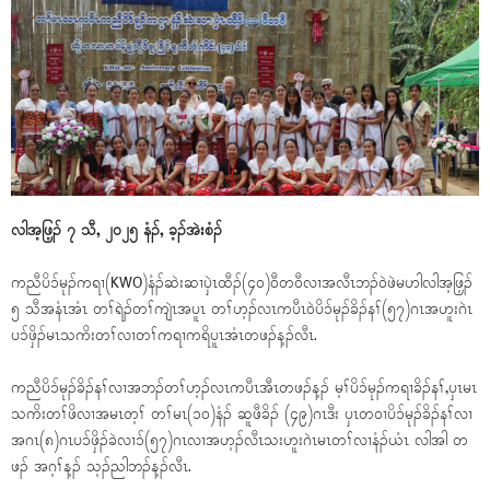
လါအ့ဖြ့ၣ် ၇ သီ, ၂၀၂၅ နံၣ်, ခ့ၣ်အဲးစံၣ်
ကညီပိၥ်မုၣ်ကရၢ(KWO)နံၣ်ဆဲးဆၢပှဲၤထီၣ်(၄၀)၀ီတ၀ီလၢအလီၤဘၣ်၀ဲဖဲမဟါလါအ့ဖြ့ၣ်
၅ သီအနံၤအံၤ တၢ်ရဲၣ်တၢ်ကျဲၤအပူၤ တၢ်ဟ့ၣ်လၤကပီၤ၀ဲပိၥ်မုၣ်ခိၣ်နၢ်(၅၇)ဂၤအဟူးဂဲၤ
ပၥ်ဖှိၣ်မၤသကိးတၢ်လၢတၢ်ကရၢကရိပူၤအံၤတဖၣ်န့ၣ်လီၤ.
ကညီပိၥ်မုၣ်ခိၣ်နၢ်လၢအဘၣ်တၢ်ဟ့ၣ်လၤကပီၤအီၤတဖၣ်န့ၣ် မ့ၢ်ပိၥ်မုၣ်ကရၢခိၣ်နၢ်,ပှၤမၤ
သကိးတၢ်ဖိလၢအမၤတ့ၢ် တၢ်မၤ(၁၀)နံၣ် ဆူဖီခိၣ် (၄၉)ဂၤဒီး ပှၤတ၀ၢပိၥ်မုၣ်ခိၣ်နၢ်လၢ
အဂၤ(၈)ဂၤပၥ်ဖှိၣ်ခဲလၢၥ်(၅၇)ဂၤလၢအဟ့ၣ်လီၤသးဟူးဂဲၤမၤတၢ်လၢနံၣ်ယံၤ လါအါ တ
ဖၣ် အဂ့ၢ်န့ၣ် သ့ၣ်ညါဘၣ်န့ၣ်လီၤ.