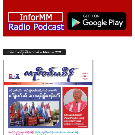
လံာ်တၢ်ကစီၣ်လီၢ်ခံကတၢၢ် – March – 2021