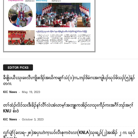
EDITOR PICKS
ခီဖျိပယီၤသုးခးလီၤကျိဖးဒိၣ်အဃိကမျၢၢ်သံ(၁)ဂၤႇဘၣ်ဒိခံဂၤအကျါပၣ်ဃု၁်ဖိသၣ်(၅)နံၣ်
တဂၤ
-
KIC News
May 19, 2023
တၢ်ထံၣ်လိ၁်သးဒီးခိၣ်နၢ်လီၢ်လံၤအံၤတမ့ၢ်အဘျုးကအိၣ်လၢသုးကီၣ်ကးအဂီၢ်ဘၣ်အဂ့ၢ်
KNU စံး၀ဲ
-
KIC News
October 3, 2023
လူၢ်ပျဲၢ်(ခလရ-၂၈)အပှၤဟဲက့ၤပၥ်လီၤစုက၀ဲၤလၢ(KNLA)သုးရ့ၣ်(၂)အအိၣ် ၂ ဂၤ ဃုၥ်