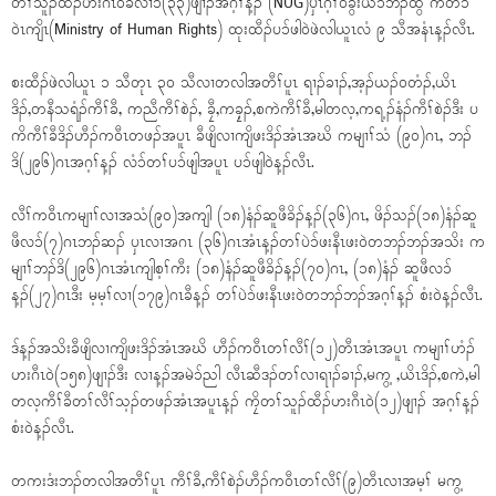
တၢ်သူၣ်ထီၣ်ဟးဂီၤ၀ဲခဲလၢၥ်(၃၃)ဖျၢၣ်အဂ့ၢ်န့ၣ် (NUG)ပှၤဂ့ၢ်၀ီခွဲးယၥ်ဘၣ်ထွဲ ကိတိၥ်
၀ဲၤကျိၤ(Ministry of Human Rights) ထုးထီၣ်ပၥ်ဖါ၀ဲဖဲလါယူၤလံ ၉ သီအနံၤန့ၣ်လီၤ.
စးထီၣ်ဖဲလါယူၤ ၁ သီတုၤ ၃၀ သီလၢတလါအတီၢ်ပူၤ ရၢၣ်ခၢၣ်,အ့ၣ်ယၣ်၀တံၣ်,ယိၤ
ဒိၣ်,တနီသရံၣ်ကီၢ်ခီ, ကညီကီၢ်စဲၣ်, ခၠီ,ကခၠ့ၣ်,စကဲကီၢ်ခီ,မါတလ့,ကရ့ၣ်နံၣ်ကီၢ်စဲၣ်ဒီး ပ
ကိကီၢ်ခီဒိၣ်ဟီၣ်က၀ီၤတဖၣ်အပူၤ ခီဖျိလၢကျိဖးဒိၣ်အံၤအဃိ ကမျၢၢ်သံ (၉၀)ဂၤ, ဘၣ်
ဒိ(၂၉၆)ဂၤအဂ့ၢ်န့ၣ် လံၥ်တၢ်ပၥ်ဖျါအပူၤ ပၥ်ဖျါ၀ဲန့ၣ်လီၤ.
လီၢ်က၀ီၤကမျၢၢ်လၢအသံ(၉၀)အကျါ (၁၈)နံၣ်ဆူဖီခိၣ်န့ၣ်(၃၆)ဂၤ, ဖိၣ်သၣ်(၁၈)နံၣ်ဆူ
ဖီလၥ်(၇)ဂၤဘၣ်ဆၣ် ပှၤလၢအဂၤ (၃၆)ဂၤအံၤန့ၣ်တၢ်ပဲၥ်ဖးနီၤဖး၀ဲတဘၣ်ဘၣ်အသိး က
မျၢၢ်ဘၣ်ဒိ(၂၉၆)ဂၤအံၤကျါစ့ၢ်ကီး (၁၈)နံၣ်ဆူဖီခိၣ်န့ၣ်(၇၀)ဂၤ, (၁၈)နံၣ် ဆူဖီလၥ်
န့ၣ်(၂၇)ဂၤဒီး မ့မ့ၢ်လၢ(၁၇၉)ဂၤခီန့ၣ် တၢ်ပဲၥ်ဖးနီၤဖး၀ဲတဘၣ်ဘၣ်အဂ့ၢ်န့ၣ် စံး၀ဲန့ၣ်လီၤ.
ဒ်န့ၣ်အသိးခီဖျိလၢကျိဖးဒိၣ်အံၤအဃိ ဟီၣ်က၀ီၤတၢ်လီၢ်(၁၂)တီၤအံၤအပူၤ ကမျၢၢ်ဟံၣ်
ဟးဂီၤ၀ဲ(၁၅၈)ဖျၢၣ်ဒီး လၢန့ၣ်အမဲၥ်ညါ လီၤဆီဒၣ်တၢ်လၢရၢၣ်ခၢၣ်,မကွ့ ,ယိၤဒိၣ်,စကဲ,မါ
တလ့ကီၢ်ခီတၢ်လီၢ်သ့ၣ်တဖၣ်အံၤအပူၤန့ၣ် ကၠိတၢ်သူၣ်ထီၣ်ဟးဂီၤ၀ဲ(၁၂)ဖျၢၣ် အဂ့ၢ်န့ၣ်
စံး၀ဲန့ၣ်လီၤ.
တကးဒံးဘၣ်တလါအတီၢ်ပူၤ ကီၢ်ခီ,ကီၢ်စဲၣ်ဟီၣ်က၀ီၤတၢ်လီၢ်(၉)တီၤလၢအမ့ၢ် မကွ့