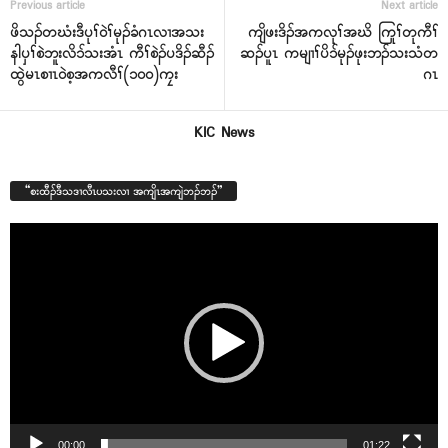
Previous article
Next article
ဖိသၣ်တဃံးဒီပုၢ်၀ဲၢ်မုၣ်ခံဂၤလၢအသး
ကျိဖးဒိၣ်အကလုၢ်အဃိ ကြုၢ်တုကီၢ်
နါပှၢ်စဲဘူးလိၥ်သးအံၤ ကီၢ်စဲၣ်ပဒိၣ်ဆီၣ်
ဆၣ်ပူၤ ကမျၢၢ်ပိၥ်မုၣ်ဖုးဘၣ်သးသံတ
ထွဲမၤစၢၤ၀ဲစ့အကလီၢ်(၁၀၀)ကၠး
ဂၤ
KIC News
“စးထီၣ်ဒီသဒၢလီၤပသးလၢ အကျိၤအကျဲဘၣ်ဘၣ်”
Video
Player
00:00
01:22