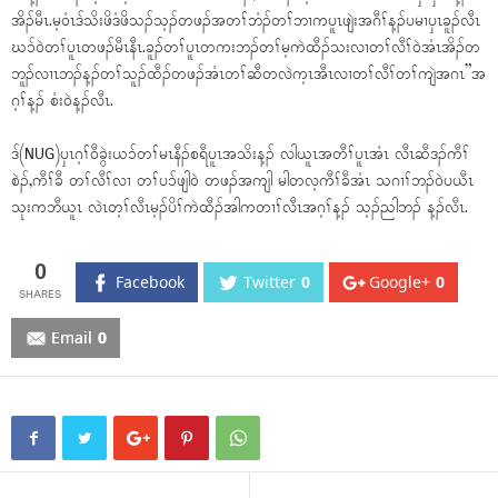
အိၣ်မီၤ.မ့၀ံၤဒ်သိးဖိဒံဖိသၣ်သ့ၣ်တဖၣ်အတၢ်ဘံၣ်တၢ်ဘၢကပူၤဖျဲးအဂီၢ်န့ၣ်ပမၢပှၤခူၣ်လီၤ
ဃၥ်၀ဲတၢ်ပူၤတဖၣ်မီၤနီၤ.ခူၣ်တၢ်ပူၤတကးဘၣ်တၢ်မ့ကဲထီၣ်သးလၢတၢ်လီၢ်၀ဲအံၤအိၣ်တ
ဘူၣ်လၢၤဘၣ်န့ၣ်တၢ်သူၣ်ထီၣ်တဖၣ်အံၤတၢ်ဆီတလဲက့ၤအီၤလၢတၢ်လီၢ်တၢ်ကျဲအဂၤ”အ
ဂ့ၢ်န့ၣ် စံး၀ဲန့ၣ်လီၤ.
ဒ်(NUG)ပှၤဂ့ၢ်၀ီခွဲးယၥ်တၢ်မၤနီၣ်စရီပူၤအသိးန့ၣ် လါယူၤအတီၢ်ပူၤအံၤ လီၤဆီဒၣ်ကီၢ်
စဲၣ်,ကီၢ်ခီ တၢ်လီၢ်လၢ တၢ်ပၥ်ဖျါ၀ဲ တဖၣ်အကျါ မါတလ့ကီၢ်ခီအံၤ သဂၢၢ်ဘၣ်၀ဲပယီၤ
သုးကဘီယူၤ လဲၤတ့ၢ်လီၤမ့ၣ်ပိၢ်ကဲထီၣ်အါကတၢၢ်လီၤအဂ့ၢ်န့ၣ် သ့ၣ်ညါဘၣ် န့ၣ်လီၤ.
0
Facebook
Twitter
0
Google+
0
Email
0