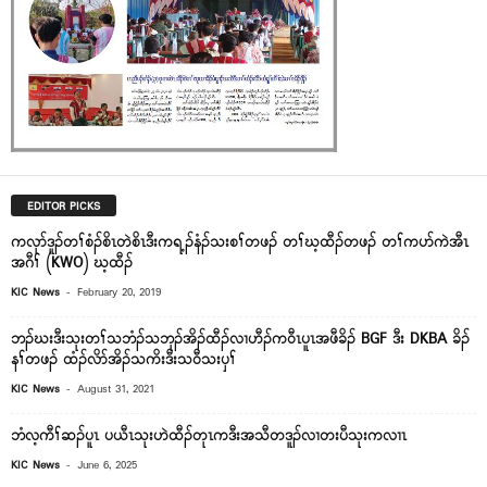
EDITOR PICKS
ကလုာ်ဒူၣ်တၢ်စံၣ်စိၤတဲစိၤဒီးကရ့ၣ်နံၣ်သးစၢ်တဖၣ် တၢ်ဃ့ထီၣ်တဖၣ် တၢ်ကပာ်ကဲအီၤ
အဂီၢ် (KWO) ဃ့ထီၣ်
-
KIC News
February 20, 2019
ဘၣ်ဃးဒီးသုးတၢ်သဘံၣ်သဘုၣ်အိၣ်ထီၣ်လၢဟီၣ်က၀ီၤပူၤအဖီခိၣ် BGF ဒီး DKBA ခိၣ်
နၢ်တဖၣ် ထံၣ်လိာ်အိၣ်သကိးဒီးသ၀ီသးၦၢ်
-
KIC News
August 31, 2021
ဘံလ့ကီၢ်ဆၣ်ပူၤ ပယီၤသုးဟဲထီၣ်တုၤကဒီးအသီတဒူၣ်လၢတးပီသုးကလၢၤ
-
KIC News
June 6, 2025