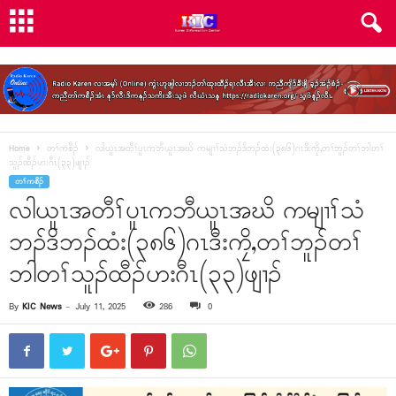
Home
တၢ်ကစီၣ်
လါယူၤအတီၢ်ပူၤကဘီယူၤအဃိ ကမျၢၢ်သံဘၣ်ဒိဘၣ်ထံး(၃၈၆)ဂၤဒီးကၠိ,တၢ်ဘူၣ်တၢ်ဘါတၢ်
သူၣ်ထီၣ်ဟးဂီၤ(၃၃)ဖျၢၣ်
တၢ်ကစီၣ်
လါယူၤအတီၢ်ပူၤကဘီယူၤအဃိ ကမျၢၢ်သံ
ဘၣ်ဒိဘၣ်ထံး(၃၈၆)ဂၤဒီးကၠိ,တၢ်ဘူၣ်တၢ်
ဘါတၢ်သူၣ်ထီၣ်ဟးဂီၤ(၃၃)ဖျၢၣ်
By
KIC News
-
July 11, 2025
286
0