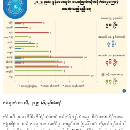
လါယူၤလံ ၁၁ သီ, ၂၀၂၅ နံၣ်, ခ့ၣ်အဲးစံၣ်
ကီၢ်ပယီၤပူၤလၢကီၢ်ခီ,ကီၢ်စဲၣ်ဟီၣ်က၀ီၤတၢ်လီၢ်(၁၂)တီၤအပူၤ ခီဖျိလၢသုးကီၣ်ကးအ
ကျိဖးဒိၣ်အံၤအဃိ လါယူၤတလါအတီၢ်ပူၤ ကမျၢၢ်သံ၀ဲ (၃၈၆)ဂၤဒီး ကၠိ,တၢ်ဘူၣ်တၢ်ဘါ