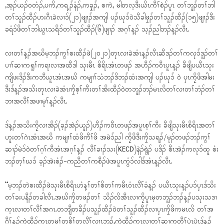
,အ့ၣ်ယၣ်၀တံၣ်,ပကိ,ကရ့ၣ်နံၣ်,ကခၠ့ၣ်, စကဲ, မါတလ့ဒီးယိၤကီၢ်စဲၣ်ပူၤ တၢ်ဘူၣ်တၢ်ဘါ
တၢ်သူၣ်ထီၣ်ဟးဂီၤခဲလၢၥ်(၂၁)ဖျၢၣ်အကျါ ပၣ်ဃုၥ်၀ဲသီခါဖၠၣ်တၢ်သူၣ်ထီၣ်(၁၅)ဖျၢၣ်ဒီး
ခရံၥ်ဖိတၢ်ဘါယွၤသရိၥ်တၢ်သူၣ်ထီၣ်(၆)ဖျၢၣ် အဂ့ၢ်န့ၣ် သ့ၣ်ညါဘၣ်န့ၣ်လီၤ.
လၢတၢ်န့ၣ်အဃိမ့ဘၣ်ကွၢ်စးထီၣ်ဖဲ(၂၀၂၁)တုၤလၢခဲအံၤန့ၣ်လီၤဆီဒၣ်တၢ်ကလုၥ်ဒူၣ်တၢ်
ပၢၢ်ဆၢကရူၢ်ကရၢလၢအထီဒါ သုးမီၤ စိရိၤအံၤတဖၣ် အဟီၣ်က၀ီၤပူၤန့ၣ် ခီဖျိပယီၤသုး
ကျိဖးဒိၣ်ဒီးကဘီယူၤအံၤအဃိ ကမျၢၢ်သံဘၣ်ဒိဘၣ်ထံးအကျါ ပၣ်ဃုၥ် ၀ဲ ပှၤကၠိဖိအါမး
ဒီးဒ်န့ၣ်အသိးတုၤလၢခဲအံၤကၠိစ့ၢ်ကီးတၢ်အိးထီၣ်၀ဲတဘူၣ်ဘၣ်မၤလိတၢ်လၢတၢ်ဘံၣ်တၢ်
ဘၢအလီၢ်အဖၢမုၢ်န့ၣ်လီၤ.
ဒ်န့ၣ်အသိးကၠိလၢအိၣ်(ခ့ၣ်အဲၣ်ယူၣ်)ဟီၣ်က၀ီၤတဖၣ်အပူၤစ့ၢ်ကီး ခီဖျိသုးမီၤစိရိၤအတၢ်
ဟူးတၢ်ဂဲၤအံၤအဃိ ကမျၢၢ်ထံဖိကီၢ်ဖိ အမဲၥ်ညါ ကၠိဖိဒီးကၠိသရၣ်/မုၣ်တဖၣ်ဘၣ်ကွၢ်
ဆၢၣ်မဲၥ်၀ဲတၢ်ဂ့ၢ်ကီအံၤအဂ့ၢ်န့ၣ် လီၢ်ခၢၣ်သး(KECD)နဲၣ်ရွဲၣ် ပဒိၣ် စီၤအဲၣ်ကလုၥ်ထူ စံး
ဘၣ်တ့ၢ်ဃၥ် ခ့ၣ်အဲးစံၣ်-ကညီတၢ်ကစီၣ်ဖဲအပူၤကွံၥ်လါဒ်အံၤန့ၣ်လီၤ.
“မ့ဘၣ်တဲစးထီၣ်ဖဲသုးမီၤစိရိၤဟံန့ၢ်တၢ်စိတၢ်ကမီၤ၀ံၤလီၢ်ခံန့ၣ် ပယီၤသုးန့ၣ်ပၥ်ပှၤဒ်သိး
တၢ်ခးပနီၣ်တခါလီၤ.အဃိကၠိတဖၣ်တၢ် သိၣ်လိအီၤလၢကၠိပူၤမ့တဘူၣ်ဘၣ်န့ၣ်ပသုးသဒၢ
က့ၤလၢတၢ်လီၢ်အဂၤ.တဘျီတခီၣ်ပသူၣ်ထီၣ်၀ဲတၢ်သူၣ်ထီၣ်လၢပှၤကၠိဖိကမၤလိ တၢ်အ
ဂီၢ်န့ၣ်ကဲထီၣ်က့ၤတမ့ၢ်တစိၢ်တလီၢ်လၢၤဘၣ်,ကဲထီၣ်က့ၤလၢတၢ်ဆၢကတီၢ်ပှဲၤပှဲၤဒ်န့ၣ်