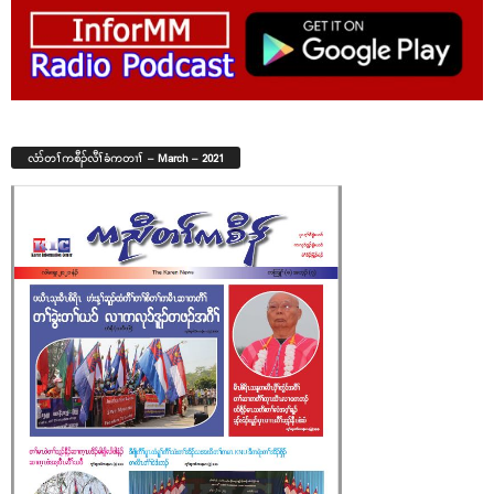
လံာ်တၢ်ကစီၣ်လီၢ်ခံကတၢၢ် – March – 2021