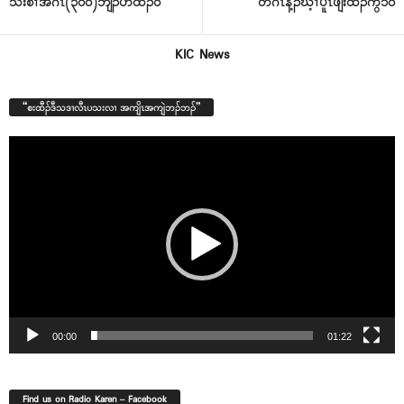
သးစၢ်အဂၤ(၃၀၀)ဘျဲၣ်ဟဲထီၣ်ဝဲ
တဂၤန့ၣ်ဃ့ၢ်ပူၤဖျဲးထီၣ်ကွံၥ်ဝဲ
KIC News
“စးထီၣ်ဒီသဒၢလီၤပသးလၢ အကျိၤအကျဲဘၣ်ဘၣ်”
Video
Player
00:00
01:22
Find us on Radio Karen – Facebook