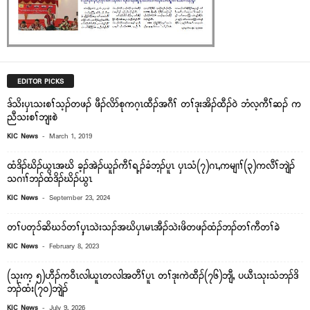
EDITOR PICKS
ဒ်သိးၦၤသးစၢ်သ့ၣ်တဖၣ် ဖီၣ်လိာ်စုကဂ့ၤထီၣ်အဂီၢ် တၢ်ဒုးအိၣ်ထီၣ်၀ဲ ဘံလ့ကီၢ်ဆၣ် က
ညီသးစၢ်ဘျးစဲ
-
KIC News
March 1, 2019
ထံဒိၣ်ဃိၣ်ယွၤအဃိ ခ့ၣ်အဲၣ်ယူၣ်ကီၢ်ရ့ၣ်ခံဘ့ၣ်ပူၤ ပှၤသံ(၇)ဂၤ,ကမျၢၢ်(၃)ကလီၢ်ဘျဲၣ်
သဂၢၢ်ဘၣ်ထံဒိၣ်ဃိၣ်ယွၤ
-
KIC News
September 23, 2024
တၢ်ပတု၁်ဆိဃ၁်တၢ်ၦ့ၤသဲးသၣ်အဃိၦၤမၤအီၣ်သဲးဖိတဖၣ်ထံၣ်ဘၣ်တၢ်ကီတၢ်ခဲ
-
KIC News
February 8, 2023
(သုးက့ ၅)ဟီၣ်ကဝီၤလါယူၤတလါအတီၢ်ပူၤ တၢ်ဒုးကဲထီၣ်(၇၆)ဘျီ, ပယီၤသုးသံဘၣ်ဒိ
ဘၣ်ထံး(၇၀)ဘျဲၣ်
-
KIC News
July 9, 2026