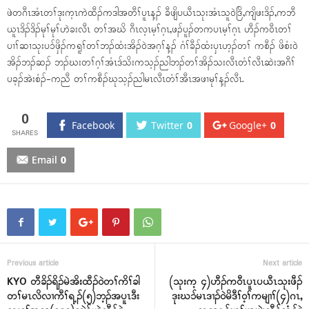
ဖဲတဂီၤအံၤတၢ်ဒုးက့ၤကဲထီၣ်ကဒါအတီၢ်ပူၤန့ၣ် ခီဖျိပယီၤသုးအံၤသူဝဲဒြိ,ကျိဖးဒိၣ်,ကဘီ
ယူၤဒိၣ်ဒိၣ်မုၢ်မုၢ်ဟဲခးလီၤ တၢ်အဃိ ဂီၤလ့ၤမ့ၢ်ဂ့ၤ,ဖၣ်ပူၣ်တကပၤမ့ၢ်ဂ့ၤ ဟီၣ်ကဝီၤတၢ်
ပၢၢ်ဆၢသုးပၥ်ဖှိၣ်ကရူၢ်တၢ်ဘၣ်ထံးအိၣ်ဝဲအဂ့ၢ်န့ၣ် ဂံၢ်ခီၣ်ထံးပှၤဟ့ၣ်တၢ် ကစီၣ် ဖိစံးဝဲ
အိၣ်ဘၣ်ဆၣ် ဘၣ်ဃးတၢ်ဂ့ၢ်အံၤဒ်သိးကသ့ၣ်ညါဘၣ်တၢ်အိၣ်သးလီၤတံၢ်လီၤဆဲးအဂီၢ်
ပခ့ၣ်အဲးစံၣ်-ကညီ တၢ်ကစီၣ်ဃုသ့ၣ်ညါမၤလီၤတံၢ်အီၤအဖၢမုၢ်န့ၣ်လီၤ.
0
Facebook
Twitter
0
Google+
0
Email
0
Previous article
Next article
KYO တီခိၣ်ရိၣ်မဲအိးထီၣ်ဝဲတၢ်ကိၢ်ခါ
(သုးက့ ၄)ဟီၣ်ကဝီၤပူၤပယီၤသုးဖီၣ်
တၢ်မၤလိလၢကီၢ်ရ့ၣ်(၅)ဘ့ၣ်အပူၤဒီး
ဒုးဃၥ်မၤဒၢၣ်ဝဲမိဒီၢ်ဝ့ၢ်ကမျၢၢ်(၄)ဂၤ,