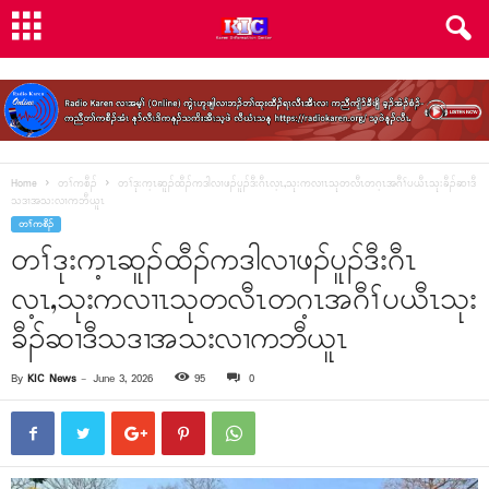
Home
တၢ်ကစီၣ်
တၢ်ဒုးက့ၤဆူၣ်ထီၣ်ကဒါလၢဖၣ်ပူၣ်ဒီးဂီၤလ့ၤ,သုးကလၢၤသုတလီၤတဂ့ၤအဂီၢ်ပယီၤသုးခီၣ်ဆၢဒီ
သဒၢအသးလၢကဘီယူၤ
တၢ်ကစီၣ်
တၢ်ဒုးက့ၤဆူၣ်ထီၣ်ကဒါလၢဖၣ်ပူၣ်ဒီးဂီၤ
လ့ၤ,သုးကလၢၤသုတလီၤတဂ့ၤအဂီၢ်ပယီၤသုး
ခီၣ်ဆၢဒီသဒၢအသးလၢကဘီယူၤ
By
KIC News
-
June 3, 2026
95
0