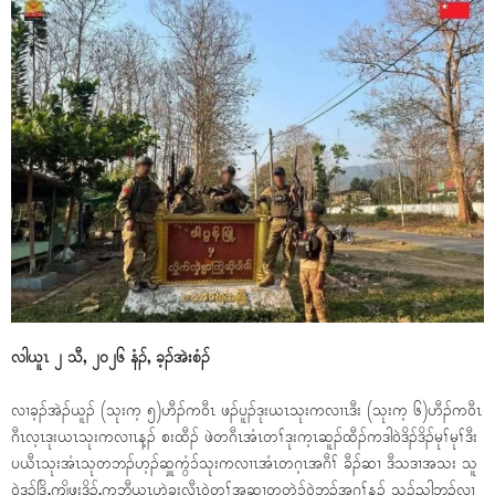
လါယူၤ ၂ သီ, ၂၀၂၆ နံၣ်, ခ့ၣ်အဲးစံၣ်
လၢခ့ၣ်အဲၣ်ယူၣ် (သုးက့ ၅)ဟီၣ်ကဝီၤ ဖၣ်ပူၣ်ဒုးယၤသုးကလၢၤဒီး (သုးက့ ၆)ဟီၣ်ကဝီၤ
ဂီၤလ့ၤဒုးယၤသုးကလၢၤန့ၣ် စးထီၣ် ဖဲတဂီၤအံၤတၢ်ဒုးက့ၤဆူၣ်ထီၣ်ကဒါဝဲဒိၣ်ဒိၣ်မုၢ်မုၢ်ဒီး
ပယီၤသုးအံၤသုတဘၣ်ဟ့ၣ်ဆှူကွံၥ်သုးကလၢၤအံၤတဂ့ၤအဂီၢ် ခီၣ်ဆၢ ဒီသဒၢအသး သူ
ဝဲဒၣ်ဒြိ,ကျိဖးဒိၣ်,ကဘီယူၤဟဲခးလီၤဝဲတၢ်အဆၢတတဲၥ်ဝဲဘၣ်အဂ့ၢ်န့ၣ် သ့ၣ်ညါဘၣ်လၢ