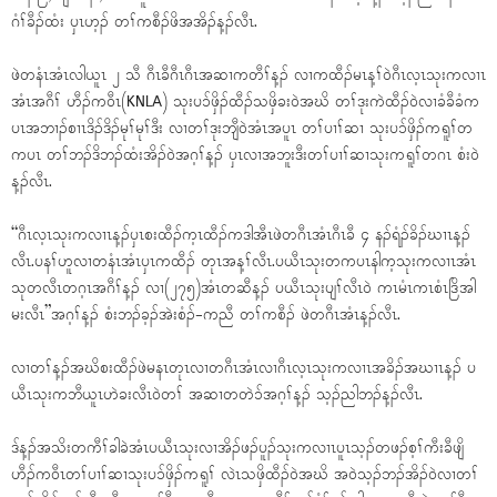
ဂံၢ်ခီၣ်ထံး ပှၤဟ့ၣ် တၢ်ကစီၣ်ဖိအအိၣ်န့ၣ်လီၤ.
ဖဲတနံၤအံၤလါယူၤ ၂ သီ ဂီၤခီဂီၤဂီၤအဆၢကတီၢ်န့ၣ် လၢကထီၣ်မၤန့ၢ်ဝဲဂီၤလ့ၤသုးကလၢၤ
အံၤအဂီၢ် ဟီၣ်ကဝီၤ(KNLA) သုးပၥ်ဖှိၣ်ထီၣ်သဖှိခးဝဲအဃိ တၢ်ဒုးကဲထီၣ်ဝဲလၢခံခီခံက
ပၤအဘၢၣ်စၢၤဒိၣ်ဒိၣ်မုၢ်မုၢ်ဒီး လၢတၢ်ဒုးဘျီဝဲအံၤအပူၤ တၢ်ပၢၢ်ဆၢ သုးပၥ်ဖှိၣ်ကရူၢ်တ
ကပၤ တၢ်ဘၣ်ဒိဘၣ်ထံးအိၣ်ဝဲအဂ့ၢ်န့ၣ် ပှၤလၢအဘူးဒီးတၢ်ပၢၢ်ဆၢသုးကရူၢ်တဂၤ စံးဝဲ
န့ၣ်လီၤ.
“ဂီၤလ့ၤသုးကလၢၤန့ၣ်ပှၤစးထီၣ်က့ၤထီၣ်ကဒါအီၤဖဲတဂီၤအံၤဂီၤခီ ၄ နၣ်ရံၣ်ခိၣ်ဃၢၤန့ၣ်
လီၤ.ပနၢ်ဟူလၢတနံၤအံၤပှၤကထီၣ် တုၤအန့ၢ်လီၤ.ပယီၤသုးတကပၤနါက့သုးကလၢၤအံၤ
သုတလီၤတဂ့ၤအဂီၢ်န့ၣ် လၢ(၂၇၅)အံၤတဆီန့ၣ် ပယီၤသုးပျၢ်လီၤဝဲ ကၤမံၤကၤစံၤဒြိအါ
မးလီၤ”အဂ့ၢ်န့ၣ် စံးဘၣ်ခ့ၣ်အဲးစံၣ်-ကညီ တၢ်ကစီၣ် ဖဲတဂီၤအံၤန့ၣ်လီၤ.
လၢတၢ်န့ၣ်အဃိစးထီၣ်ဖဲမနၤတုၤလၢတဂီၤအံၤလၢဂီၤလ့ၤသုးကလၢၤအခိၣ်အဃၢၤန့ၣ် ပ
ယီၤသုးကဘီယူၤဟဲခးလီၤဝဲတၢ် အဆၢတတဲၥ်အဂ့ၢ်န့ၣ် သ့ၣ်ညါဘၣ်န့ၣ်လီၤ.
ဒ်န့ၣ်အသိးတကီၢ်ခါခဲအံၤပယီၤသုးလၢအိၣ်ဖၣ်ပူၣ်သုးကလၢၤပူၤသ့ၣ်တဖၣ်စ့ၢ်ကီးခီဖျိ
ဟီၣ်ကဝီၤတၢ်ပၢၢ်ဆၢသုးပၥ်ဖှိၣ်ကရူၢ် လဲၤသဖှိထီၣ်ဝဲအဃိ အဝဲသ့ၣ်ဘၣ်အိၣ်ဝဲလၢတၢ်