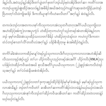
ဒ်န့ၣ်လီၤ.အဝဲသ့ၣ်န့ၣ်အိၣ်ဒီးတၢ်ပျံၤတၢ်ဖုးတၢ်ဘၣ်ယိၣ်မ့ဝံၤအိၣ်ဒီးတၢ်ဆၢ ကတီၢ်လၢအ
ကဘၣ်ယူထူၣ်ဖျဲးထီၣ်အသးဒ်န့ၣ်အဖီခိၣ်အဃိအဝဲသ့ၣ်ဂဲၤပျုၢ်ဂဲၤဆှးခးဝဲကျိဒိၣ်,ခးဝဲဒၣ်
ဒြိဟးတ့ၢ်လီၤဝဲကျိးဖးဒိၣ် ဒီးကဘီယူၤစ့ၢ်ကီးဟဲခးလီၤတၢ်”အဂ့ၢ်န့ၣ် စံးဝဲန့ၣ်လီၤ.
တကးဒံးဘၣ်လၢအတကပၤစ့ၢ်ကီးသုးကလၢၤအံၤသုတဂီၤတဂ့ၤအဂီၢ်ပယီၤသုးကျိၤလၢ
အဟဲထီၣ်(စစ်ကူ)လၢအပူၤကွံၥ် ဟဲထီၣ်တုၤကဟံလူၢ်သ့ၣ်တဖၣ်အံၤတအိၣ်ဖဲန့ၣ်လၢၤ
ဘၣ် မ့မ့ၢ်တခီခဲအံၤသုးထီၣ်သးလၢတၢ်ဖီခိၣ် ဟဲထီၣ်တုၤဝဲဒၣ်လၢ ကဟံလူၢ်ဒီးကတၢ
တံၥ်ဘၢၣ်စၢၤတၢ်လီၢ်တတီၤလံအဂ့ၢ်န့ၣ် ပဒိၣ်စီၤရီဘ့ၤမူ စံးအါထီၣ်ဝဲန့ၣ်လီၤ.
တကီၢ်ခါခဲအံၤလၢကထီၣ်မၤန့ၢ်ဝဲဖၣ်ပူၣ်သုးကလၢၤဒီးဂီၤလ့ၤသုးကလၢၤလၢအဟဲအိၣ်ဆီ
လီၤသးလၢခ့ၣ်အဲၣ်ယူၣ် တၢ်ပၢ ဟီၣ်ကဝီၤပူၤသ့ၣ်တဖၣ်အံၤအဂီၢ် ဟီၣ်ကဝီၤ(KNLA)သုး
ပၥ်ဖှိၣ်လဲၤထီၣ်ကဝီၤခးဝဲအဃိ စှၤသီအတီၢ်ပူၤပယီၤသုးကလၢၤ (၂)ဖျၢၣ်အံၤကလီၤဝဲဒၣ်
သ့အဂ့ၢ်န့ၣ် တၢ်ပဲၥ်ထံနီၤဖးစံးဝဲအိၣ်လီၤ.
ပယီၤသုးကလၢၤ(၂)ဖျၢၣ်လၢတၢ်ဒုးက့ၤဆူၣ်ထီၣ်ဒိၣ်ဒိၣ်မုၢ်မုၢ်ခဲအံၤန့ၣ် မ့မ့ၢ်ဖၣ်ပူၣ်သုးက
လၢၤအံၤခီန့ၣ် ဘၣ်တၢ်ကဝီၤတံၢ် ခးအီၤတၢ်ဆၢကတီၢ်အိၣ်လံလၢခံနံၣ်ဃၣ်ဃၣ်လံအသိး
ဂီၤလ့ၤသုးကလၢၤအံၤစ့ၢ်ကီးဘၣ်တၢ်ထီၣ်ကဝီၤခးအီၤတၢ်ဆၢ ကတီၢ်ထီၣ်ဘးဝဲလၢတနံၣ်
ဃၣ်ဃၣ်လံန့ၣ်လီၤ.