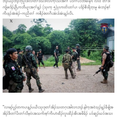
ဘၣ်ယိၣ်ဘၣ်ဘှီပူၤဒီးလၢတၢ်ဒီသဒၢလီၤက့ၤသးအဂီၢ် ပၥ်ဂံၢ်ပၥ်ဘါခးနၢၤ လီၤဝဲ တၢ်ဒီး
ကျိဖးဒိၣ်,ဒြိ,ကဘီယူၤအဂ့ၢ်န့ၣ် (သုးက့ ၅)ပှၤကတိၤတၢ်ပၢ ပဒိၣ်စီၤရီဘ့ၤမူ စံးဘၣ်စ့ၢ်
ကီးခ့ၣ်အဲးစံၣ်-ကညီတၢ် ကစီၣ်ဖဲတဂီၤအံၤဒ်အံၤန့ၣ်လီၤ.
“လၢဖၣ်ပူၣ်တကပၤန့ၣ်ပယီၤသုးဒုတၢ်အိၣ်သးတဂ့ၤအါလၢၤဘၣ်.နါက့အဝဲသ့ၣ်န့ၣ်ခီဖျိအ
အိၣ်ဒီးတၢ်ပီးတၢ်လီမ့ဝံၤအသကိးစ့ၢ်ကီးဟဲထီၣ်လူၤထီၣ်အီၤအဖီခိၣ် ပၥ်ဆူၣ်ဃၥ်အသး