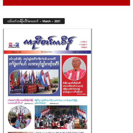
လံာ်တၢ်ကစီၣ်လီၢ်ခံကတၢၢ် – March – 2021