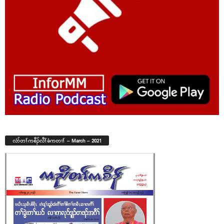
လံာ်တၢ်ကစီၣ်လီၢ်ခံကတၢၢ် – March – 2021