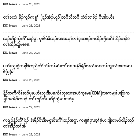
-
KIC News
June 26, 2023
တၢ်ခးသံ နိၣ်က့ၣ်ကရူၢ် (ခ့ၣ်အဲၣ်ယူၣ်)သ၀ီသီသ၀ီ ဘံၣ်ဘၢခိၣ် စီၤဖါပယီၤ
-
KIC News
June 23, 2023
သၣ်တီၣ်ကၠံကီၢ်ဆၣ်ပူၤ ၦၤဖိဒံဖိသၣ်လၢအဃ့ၢ်တၢ်ဒုးတဖၣ်ကထီၣ်ကၠိအဂီၢ်လိၣ်ဘၣ်၀ဲ
တၢ်ဆီၣ်ထွဲမၤစၢၤ
-
KIC News
June 23, 2023
ပယီၤသုးစွဲတရါ၀ဲကညီလံာ်လဲၢ်တၢ်ဆဲးတၢ်လၤအနဲၣ်ရွဲၣ်သဃဲၤလၢတၢ်ဘျၢသဲးစးအဆၢ
ဖိ(၃)ခါ
-
KIC News
June 23, 2023
နိၣ်တကီကီၢ်ဆၣ်ပူၤပယီၤသုးဒီးပၢၤကီၢ်သုးလၢအဟဲက့ၤမၤ(CDM)လၢကမျၢၢ်ပၢပြးက
ရူၢ်အအိၣ်တဖၣ် တၢ်ဟ့ၣ်လီၤ ဆီၣ်ထွဲမၤစၢၤ၀ဲစ့
-
KIC News
June 22, 2023
ကရ့ၣ်နံၣ်ကီၢ်စဲၣ် ဒံၤမီၣ်စိၤဒီးဖရူၤစိၤကီၢ်ဆၣ်အပူၤ ကမျၢၢ်ၦၤဃ့ၢ်မှံဟးဖျိးတဖၣ်လိၣ်ဘၣ်
တၢ်အီၣ်တၢ်အီ
-
KIC News
June 22, 2023