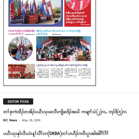
EDITOR PICKS
တၢ်ဒုးကဲထီၣ်တအိၣ်ပယီၤသုးခးလီၤကျိဖးဒိၣ်အဃိ ကမျၢၢ်သံ(၂)ဂၤႇ ဘၣ်ဒိ(၅)ဂၤ
-
KIC News
May 26, 2024
ပယီၤသုးနုာ်လီၤဟံးန့ၢ်လီၢ်လၢ(DKBA)တၢ်ပၢဟီၣ်က၀ီၤပူၤအါအါဂီၢ်ဂီၢ်