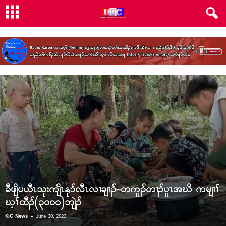
ခီဖျိပယီၤသုးကျိၤနု၁်လီၤလၢချၢၣ်–တကူၣ်တၢၣ်ပူၤအဃိ ကမျၢၢ်
ဃ့ၢ်ထီၣ်(၃၀၀၀)ဘျဲၣ်
-
KIC News
June 30, 2023