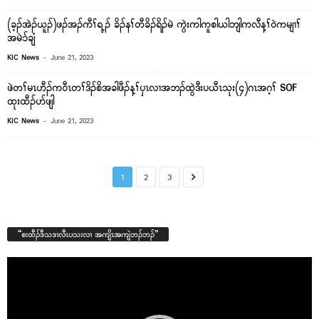
(ခ့ၣ်အဲၣ်ယူၣ်)ဖၣ်အၣ်ကီၢ်ရ့ၣ် ခိၣ်နၢ်တီခိၣ်ရိၣ်မဲ ကွဲးကါကူစါယါဘျါကလီန့ၢ်၀ဲကမျၢၢ်
အမဲ၁်ချံ
-
KIC News
June 21, 2023
ဖဲတၢ်မၤဟီၣ်က၀ီၤတၢ်ဒိၣ်စိအခါဖီၣ်န့ၢ်ၦၤလၢအဘၣ်ထွဲဒီးပယီၤသုး(၄)ဂၤအဂ့ၢ် SOF
ထုးထီၣ်ပာ်ဖျါ
-
KIC News
June 21, 2023
1
2
3
“စးထီၣ်ဒီသဒၢလီၤပသးလၢ အကျိၤအကျဲဘၣ်ဘၣ်”
Video
Player