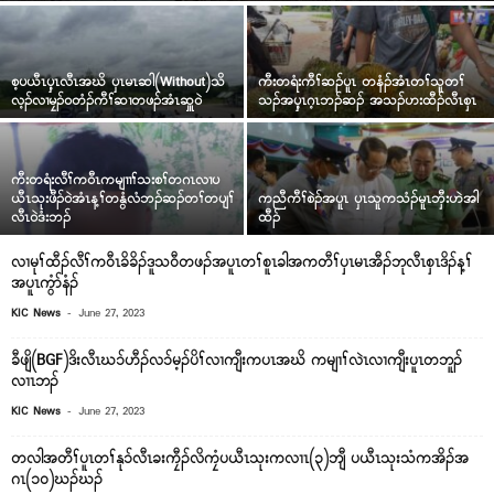
စ့ပယီၤၦ့ၤလီၤအဃိ ၦၤမၤဆါ(Without)သိ
ကီးတရံးကီၢ်ဆၣ်ပူၤ တနံၣ်အံၤတၢ်သူတၢ်
လ့ၣ်လၢမၠၣ်၀တံၣ်ကီၢ်ဆၢတဖၣ်အံၤဆှူ၀ဲ
သၣ်အၦ့ၤဂ့ၤဘၣ်ဆၣ် အသၣ်ဟးထီၣ်လီၤစှၤ
ကီးတရံးလီၢ်က၀ီၤကမျၢၢၢ်သးစၢ်တဂၤလၢပ
ယီၤသုးဖီၣ်၀ဲအံၤန့ၢ်တနွံလံဘၣ်ဆၣ်တၢ်တပျၢ်
ကညီကီၢ်စဲၣ်အပူၤ ၦၤသူကသံၣ်မူၤဘှီးဟဲအါ
လီၤ၀ဲဒံးဘၣ်
ထီၣ်
လၢမုၢ်ထီၣ်လီၢ်က၀ီၤခိခိၣ်ဒူသ၀ီတဖၣ်အပူၤတၢ်စူၤခါအကတီၢ်ၦၤမၤအီၣ်ဘုလီၤစှၤဒိၣ်န့ၢ်
အပူၤကွံာ်နံၣ်
-
KIC News
June 27, 2023
ခီဖျိ(BGF)ဒိးလီၤဃ၁်ဟီၣ်လ၁်မ့ၣ်ပိၢ်လၢကျီးကပၤအဃိ ကမျၢၢ်လဲၤလၢကျီးပူၤတဘူၣ်
လၢၤဘၣ်
-
KIC News
June 27, 2023
တလါအတီၢ်ပူၤတၢ်နု၁်လီၤခးကၠီၣ်လိကၠံပယီၤသုးကလၢၤ(၃)ဘျီ ပယီၤသုးသံကအိၣ်အ
ဂၤ(၁၀)ဃၣ်ဃၣ်