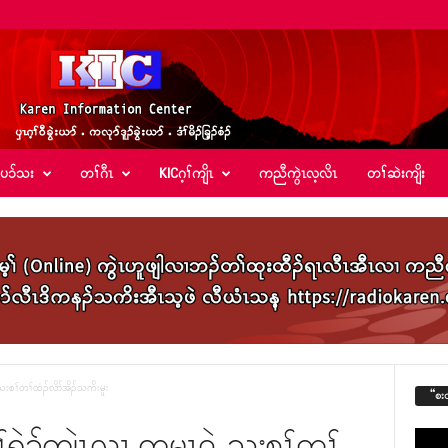
်ပၥ်သး
တၢ်ဂီၤ
KICဂ့ၢ်ကျိၤ
ကညီကွဲၤလ့လိၤ
တၢ်ဆဲးကျိး
သးစၢ်တၢ်ထံၣ်လိာ်အိၣ်သကိးမူး
“စး
ၢ်ရဲၣ်ကျဲၤလၢ ကမၤ၀ဲ သးစၢ်တၢ်
Video