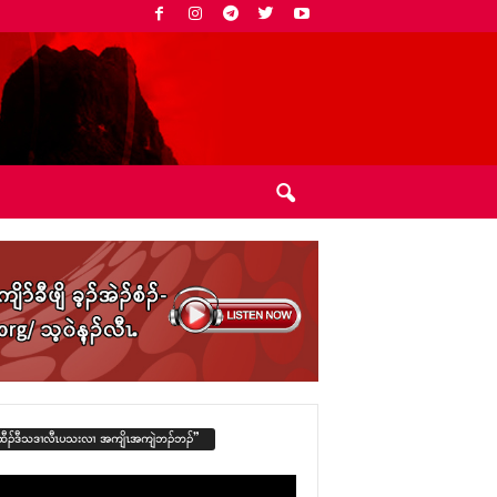
ထီၣ်ဒီသဒၢလီၤပသးလၢ အကျိၤအကျဲဘၣ်ဘၣ်”