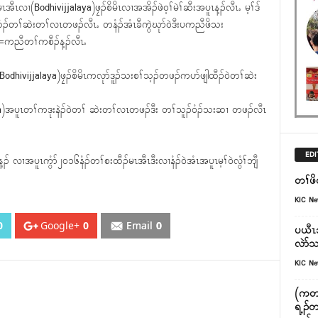
ၢ(Bodhivijjalaya)ဖၠၣ်စိမိၤလၢအအိၣ်ဖဲ၀့ၢ်မဲၢ်ဆီးအပူၤန့ၣ်လီၤႉ မ့ၢ်ဒ်
ံၣ်တၢ်ဆဲးတၢ်လၤတဖၣ်လီၤႉ တနံၣ်အံၤခီကွဲဃုာ်၀ဲဒီးပကညီဖိသး
ံၣ်=ကညီတၢ်ကစီၣ်န့ၣ်လီၤႉ
(Bodhivijjalaya)ဖၠၣ်စိမိၤကလုာ်ဒူၣ်သးစၢ်သ့ၣ်တဖၣ်ကပာ်ဖျါထီၣ်၀ဲတၢ်ဆဲး
)အပူၤတၢ်ကဒုးနဲၣ်၀ဲတၢ် ဆဲးတၢ်လၤတဖၣ်ဒီး တၢ်သူၣ်၀ံၣ်သးဆၢ တဖၣ်လီၤ
EDI
ၣ် လၢအပူၤကွံာ်၂၀၁၆နံၣ်တၢ်စးထီၣ်မၤအီၤဒီးလၢနံၣ်၀ဲအံၤအပူၤမ့ၢ်၀ဲလွံၢ်ဘျီ
တၢ်ဖိတ
KIC N
0
Google+
0
Email
0
ပယီၤသ
လဲာ်သး
KIC N
(ကတၢ
ရ့ၣ်တၢ