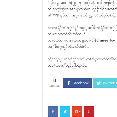
“လါမးရှးလၢအဟဲ(၂၉ တုၤ ၃၁)အနံၤ တၢ်ကရဲၣ်ကျဲၤမၤအီၤလ
သိးကလုာ်ဒူၣ်သးစၢ်သ့ၣ်တဖၣ်ကဟ့ၣ်နီၤလိာ်သးတၢ်ထ
စၢ်(YPD)န့ၣ်လီၤႉ”အဂ့ၢ် စီၤကွံကွံၣ် တဲဘၣ်ခ့ၣ်အဲးစ
လၢတၢ်ရဲၣ်တၢ်ကျဲၤ၀ဲန့ၣ်အပူၤမုၢ်ဆါခီတၢ်ရဲၣ်တၢ်ကျဲၤ
တၢ်လၤလၢတဒ်သိးဘၣ်တဖၣ်၊
ဟါလီၤခီတကပၤမဲၢ်ဆီးတရူးတၢ်လီၢ်(Chinese Town
အဂ့ၢ်စီၤကွံကွံၣ်တဲအါထီၣ်၀ဲလီၤႉ
ကၠီၣ်တဲၣ်ပူၤ ကလုာ်ဒူၣ်သးစၢ် တၢ်ထံၣ်လိာ်တဲသကိး၀ဲန့
တဘျီလံအဂ့ၢ်သ့ၣ်ညါဘၣ်လီၤႉ
0
Facebook
Twitter