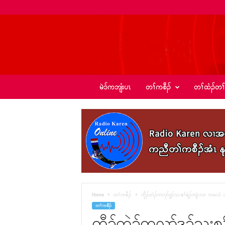
ခ့
မဲၥ်ကဘျံးပၤ
တၢ်ကစီၣ်
တၢ်ထံၣ်တၢ
ၣ်
အဲ
း
စံ
ၣ်
–
K
I
C
N
e
Home
တၢ်ကစီၣ်
ကၠီၣ်တဲၣ်ကလုာ်ဒူၣ်သးစၢ်ရဲၣ်ကျဲၤလၢ ကမၤ၀ဲ 
w
တၢ်ကစီၣ်
s
ကၠီၣ်တဲၣ်ကလုာ်ဒူၣ်သးစ