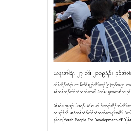
ယနူၤအါရံၤ ၂၇ သီ၊ ၂၀၁၉နံၣ်။ ခ့ၣ်အဲးစံ
ကီၢ်ကၠီၣ်တဲၣ်၊ တးခ်ကီၢ်ရ့ၣ်ကီၢ်ဆၣ်(၅)ဘ့ၣ်အပူၤ
စၢ်တၢ်ထံၣ်လိာ်တဲသကိးတခါ ဖဲလါမးရှးအလၢာ်လၢ၀့ၢ်မဲ
မဲၢ်ဆီး၊ အူဖၣ်၊ ဖိဖရၣ်၊ မဲၢ်ရးမၣ် ဒီးထၣ်ဆီၣ်ယါကီၢ
တဖၣ်ဒ်သိးမၤ၀ဲတၢ်ထံၣ်လိာ်တဲသကိးကန့ၢ်အဂီၢ် ဖဲလါ
နၢ်လၢ(Youth People For Development-YPD)စီၤကွံ