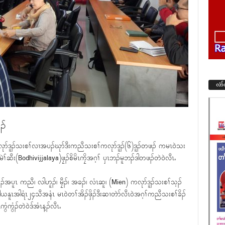
လံာ
ၣ်
 ကလုာ်ဒူၣ်သးစၢ်လၢအပၣ်ဃုာ်ဒီးကညီသးစၢ်ကလုာ်ဒူၣ်(၆)ဒူၣ်တဖၣ် ကမၤ၀ဲသး
ၢ်ဆီး(Bodhivijjalaya)ဖၠၣ်စိမိၤကၠိအဂ့ၢ် ၦၤဘၣ်မူဘၣ်ဒါတဖၣ်တဲ၀ဲလီၤႉ
်ဆၣ်အပူၤ ကညီ၊ လါဟူၣ်၊ မၠီၣ်၊ အခၣ်၊ လံၤဆူ၊ (Mien) ကလုာ်ဒူၣ်သးစၢ်သ့ၣ်
ယနူၤအါရံၤ၂၄သီအနံၤ မၤ၀ဲတၢ်အိၣ်ဖှိၣ်ဒီးဆၢတဲာ်လီၤ၀ဲအဂ့ၢ်ကညီသးစၢ်ခိၣ်
ကွံၣ်တဲ၀ဲဒ်အံၤန့ၣ်လီၤႉ