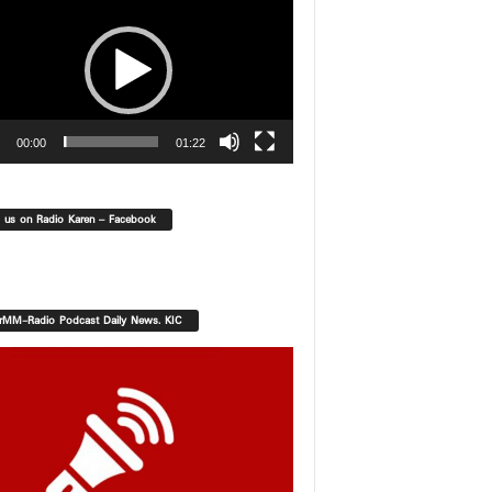
00:00
01:22
d us on Radio Karen – Facebook
orMM-Radio Podcast Daily News. KIC