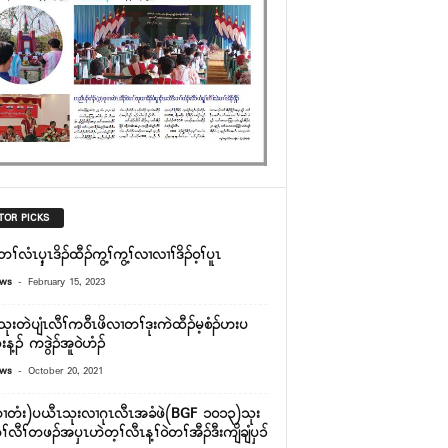
TOR PICKS
ၢ်လံၤၦ့ၤဒိၣ်ထီၣ်ကွ့ၢ်ကွ့ၢ်လၢလၢၢ်ဒိၣ်၀့ၢ်ပူၤ
-
ews
February 15, 2023
ုးတဲပျံၤလီၢ်က၀ီၤဖိလၢတၢ်ဒုးကဲထီၣ်မ့စံၣ်ဟးပ
န့ၣ် ကဒွဲၣ်အူ၀ဲဟံၣ်
-
ews
October 20, 2021
တံး)ပယီၤသုးလၢဂုၤလီၤအခံဖဲ(BGF ၁၀၁၃)သုး
်လီၢ်တဖၣ်အပှၤဟဲတ့ၢ်လီၤန့ၢ်ဝဲတၢ်အီၣ်ဒီးကျိချံပှၥ်