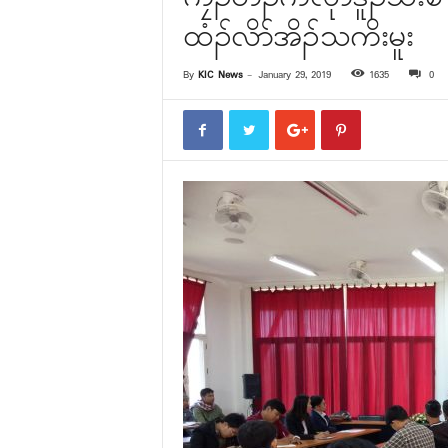
ထံၣ်လိာ်အိၣ်သကိးမူး
By
KIC News
-
January 29, 2019
1635
0