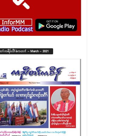
်တၢ်ကစီၣ်လီၢ်ခံကတၢၢ် – March – 2021