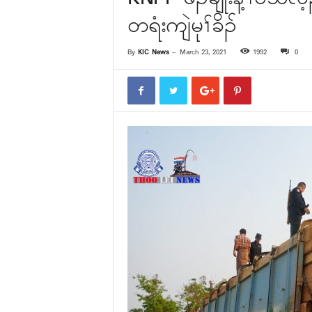
တရံးကျဲမုၢ်ခိၣ်
By
KIC News
-
March 23, 2021
1992
0