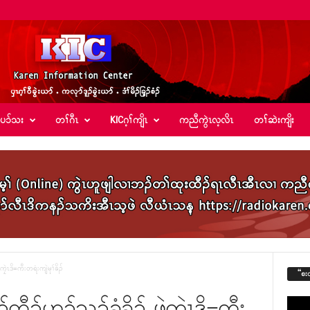
်ပၥ်သး
တၢ်ဂီၤ
KICဂ့ၢ်ကျိၤ
ကညီကွဲၤလ့လိၤ
တၢ်ဆဲးကျိး
ကၠဲၤဒိ=ကီးတရံးကျဲမုၢ်ခိၣ်
“စး
်တီၣ်ဟုၣ်သ့ၣ်ခံခိၣ် ဖဲကၠဲၤဒိ=ကီး
Video