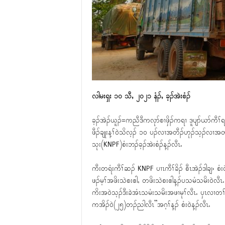
လါမးရှး ၁၀ သီႇ ၂၀၂၁ နံၣ်ႇ ခ့ၣ်အဲးစံၣ်
ခ့ၣ်အဲၣ်ယူၣ်=ကညီဒီကလုာ်စၢဖှိၣ်ကရၢ ဒူပျာ်ယာ်ကီ
ဖီၣ်ချုးန့ၢ်၀ဲသိလ့ၣ် ၁၀ ပၣ်လၢအတီၣ်ဟုၣ်သ့ၣ်လၢအတဖိ
သုး(KNPF)စံးဘၣ်ခ့ၣ်အဲးစံၣ်န့ၣ်လီၤႉ
ကီးတရံးကီၢ်ဆၣ် KNPF ပၢၤကီၢ်ခိၣ် စီၤအဲၣ်ဒါချ›
ဖၣ်မ့ၢ်အဖိးသဲစးဧါႇ တဖိးသဲစးဧါန့ၣ်ပသမံသမိး၀ဲ
ကိးအ၀ဲသ့ၣ်ဒီးခဲအံၤသမံးသမိးအဖၢမုၢ်လီၤႉ ၦၤလၢတၢ်က
ကအိၣ်၀ဲ(၂၅)တၣ်ညါလီၤ”အဂ့ၢ်န့ၣ် စံး၀ဲန့ၣ်လီၤႉ