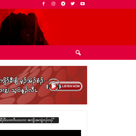
ထီၣ်ဒီသဒၢလီၤပသးလၢ အကျိၤအကျဲဘၣ်ဘၣ်”