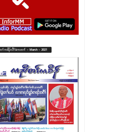
်တၢ်ကစီၣ်လီၢ်ခံကတၢၢ် – March – 2021