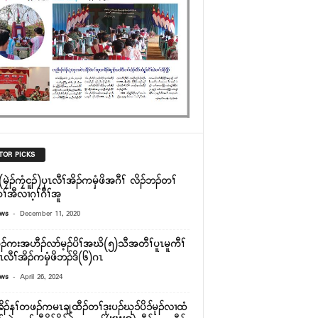
TOR PICKS
(မၠဲၣ်ကၠံငူၣ်)ၦၤလီၢ်အိၣ်ကမှံဖိအဂီၢ် လိၣ်ဘၣ်တၢ်
ၢ်အီလၢဂ့ၢ်ဂီၢ်အူ
-
ews
December 11, 2020
ၣ်ကးအဟီၣ်လာ်မ့ၣ်ပိၢ်အဃိ(၅)သီအတီၢ်ပူၤမူကီၢ်
လီၢ်အိၣ်ကမှံဖိဘၣ်ဒိ(၆)ဂၤ
-
ews
April 26, 2024
ၣ်နၢ်တဖၣ်ကမၤချ့ထီၣ်တၢ်ဒုးပၣ်ဃုၥ်ပိၥ်မုၣ်လၢထံ