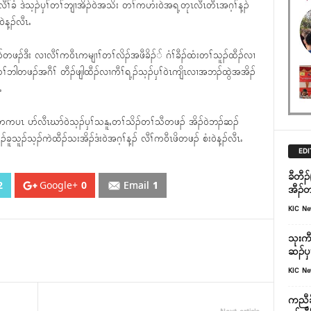
ၢ်ခံ ဒ်သ့ၣ်ၦၢ်တၢ်ဘျၢအိၣ်၀ဲအသိး တၢ်ကဟံး၀ဲအရ့တုၤလီၤတီၤအဂ့ၢ်န့ၣ်
ဲန့ၣ်လီၤႉ
ဖၣ်ဒီး လၢလီၢ်က၀ီၤကမျၢၢ်တၢ်လိၣ်အဖီခိၣ်် ဂံၢ်ခီၣ်ထံးတၢ်သူၣ်ထီၣ်လၢ
တၢ်ဘါတဖၣ်အဂီၢ် တီၣ်ဖျါထီၣ်လၢကီၢ်ရ့ၣ်သ့ၣ်ၦၢ်၀ဲၤကျိၤလၢအဘၣ်ထွဲအအိၣ်
ႉ
 တကပၤ ပာ်လီၤဃာ်၀ဲသ့ၣ်ၦၢ်သနူႇတၢ်သိၣ်တၢ်သီတဖၣ် အိၣ်၀ဲဘၣ်ဆၣ်
သူၣ်သ့ၣ်ကဲထီၣ်သးအိၣ်ဒံး၀ဲအဂ့ၢ်န့ၣ် လီၢ်က၀ီၤဖိတဖၣ် စံး၀ဲန့ၣ်လီၤႉ
EDI
ခီတီၣ်
2
Google+
0
Email
1
အီၣ်တ
KIC N
သုးကီ
ဆၣ်ၦၤ
KIC N
ကညီခိ