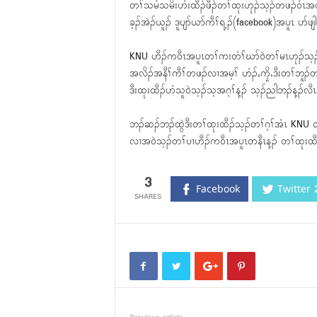
တၢ်သမံသမိးဟံးထီၣ်ဖီၣ်တၢ်ထုးဟုၣ်သ့ၣ်တဖၣ်၀ံၤအလီ
ခ့ၣ်အဲၣ်ယူၣ် ဒူပျာ်ယာ်ကီၢ်ရ့ၣ်(facebook)အပူၤ ပာ်ဖျါ၀
KNU ဟီၣ်က၀ီၤအပူၤတၢ်ကးတံၢ်ဃာ်၀ဲတၢ်မၤဟုၣ်သ့ၣ်တ
အလိၣ်အနီၢ်ကီၢ်တဖၣ်လၢအမ့ၢ် ဟံၣ်ႇကၠိႇဒီးတၢ်ဘူၣ်
ဒီးထုးထီၣ်ဟံသူ၀ဲသ့ၣ်သ့အဂ့ၢ်န့ၣ် သ့ၣ်ညါဘၣ်န့ၣ်လီၤ
ဘၣ်ဆၣ်ဘၣ်ထွဲဒီးတၢ်ထုးထီၣ်သ့ၣ်တၢ်ဂ့ၢ်အံၤ KNU
လၢအ၀ဲသ့ၣ်တၢ်ပၢဟီၣ်က၀ီၤအပူၤတနီၤန့ၣ် တၢ်ထုးထီၣ်ခူ
3
Facebook
Twitter