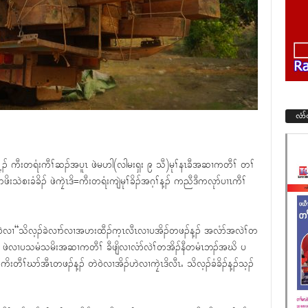
လံာ
ၢ်ရ့ၣ် ကီးတရံးကီၢ်ဆၣ်အပူၤ ဖဲမဟါ(လါမးရှး ၉ သီ)မုၢ်နၤခီအဆၢကတီၢ် တၢ်
းသဲစးခံခိၣ် ဖဲကၠဲၤဒိ=ကီးတရံးကျဲမုၢ်ခိၣ်အဂ့ၢ်န့ၣ် ကညီဒီကလုာ်ပၢၤကီၢ်
 စံး၀ဲလၢ“သိလ့ၣ်ခဲလၢာ်လၢအဟးထီၣ်က့ၤလီၤလၢပအိၣ်တဖၣ်န့ၣ် အလံာ်အလဲၢ်တ
လီၤႉ ဖဲလၢပသမံသမိးအဆၢကတီၢ် ခီဖျိလၢလံာ်လဲၢ်တအိၣ်နီတမံၤဘၣ်အဃိ ပ
ိးတီၢ်ဃာ်အီၤတဖၣ်န့ၣ် တဲ၀ဲလၢအိၣ်ဟဲလၢကၠဲၤဒိလီၤႉ သိလ့ၣ်ခံခိၣ်န့ၣ်သ့ၣ်