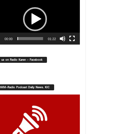
00:00
01:22
d us on Radio Karen – Facebook
orMM-Radio Podcast Daily News. KIC