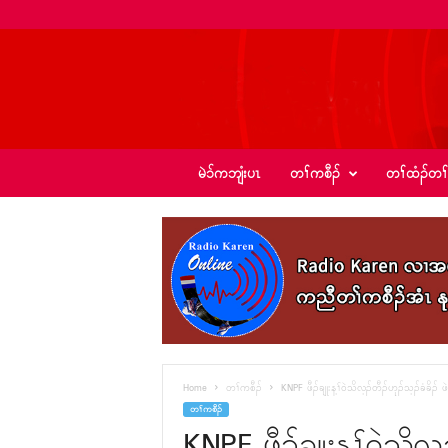
ခ့
မဲၥ်ကဘျံးပၤ
တၢ်ကစီၣ်
တၢ်ထံၣ်တၢ
ၣ်
အဲ
း
စံ
ၣ်
–
K
I
C
N
e
Home
တၢ်ကစီၣ်
KNPF ဖီၣ်ချုးန့ၢ်၀ဲသိလ့ၣ်တီၣ်ဟုၣ်သ့ၣ်ခံခိၣ် ဖဲ
w
တၢ်ကစီၣ်
s
KNPF ဖီၣ်ချုးန့ၢ်၀ဲသိလ့ၣ