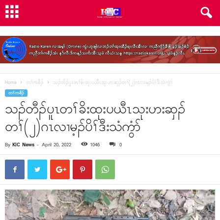
Home
တၢ်ကစီၣ်
သၣ်တီၣ်ပူၤတၢ်ခိးထုးပယီၤသုးဟးဆှၣ်တၢ်(၂)ဂၤလၢမ့ၣ်ပိၢ်ဒီးသံကွံာ်
တၢ်ကစီၣ်
သၣ်တီၣ်ပူၤတၢ်ခိးထုးပယီၤသုးဟးဆှၣ်
တၢ်(၂)ဂၤလၢမ့ၣ်ပိၢ်ဒီးသံကွံာ်
By
KIC News
-
April 20, 2022
1046
0