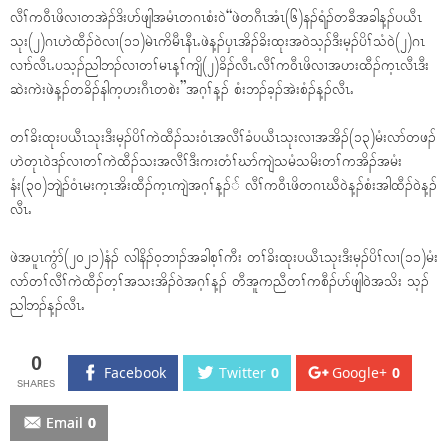
လီၢ်က၀ီၤဖိလၢတအဲၣ်ဒိးပာ်ဖျါအမံၤတဂၤစံး၀ဲ“ဖဲတဂီၤအံၤ(၆)နၣ်ရံၣ်တခီအခါန့ၣ်ပယီၤ
သုး(၂)ဂၤဟဲထီၣ်၀ဲလၢ(၁၁)မဲၤကိမီၤနီၤႉဖဲန့ၣ်ၦၤအိၣ်ခိးထုးအ၀ဲသ့ၣ်ဒီးမ့ၣ်ပိၢ်သံ၀ဲ(၂)ဂၤ
လၢာ်လီၤႉပသ့ၣ်ညါဘၣ်လၢတၢ်မၤန့ၢ်ကျိ(၂)ခိၣ်လီၤႉလီၢ်က၀ီၤဖိလၢအဟးထီၣ်က့ၤလီၤဒီး
ဆဲးကဲးဖဲန့ၣ်တခိၣ်နါက့ဟးဂီၤတစဲး”အဂ့ၢ်န့ၣ် စံးဘၣ်ခ့ၣ်အဲးစံၣ်န့ၣ်လီၤႉ
တၢ်ခိးထုးပယီၤသုးဒီးမ့ၣ်ပိၢ်ကဲထီၣ်သး၀ံၤအလီၢ်ခံပယီၤသုးလၢအအိၣ်(၁၃)မံးလာ်တဖၣ်
ဟဲတုၤ၀ဲဒၣ်လၢတၢ်ကဲထီၣ်သးအလီၢ်ဒီးကးတံၢ်ဃာ်ကျဲသမံသမိးတၢ်ကအိၣ်အမံး
နံး(၃၀)ဘျဲၣ်၀ံၤမးက့ၤအိးထီၣ်က့ၤကျဲအဂ့ၢ်န့ၣ်် လီၢ်က၀ီၤဖိတဂၤဃီ၀ဲန့ၣ်စံးအါထီၣ်၀ဲန့ၣ်
လီၤႉ
ဖဲအပူၤကွံာ်(၂၀၂၁)နံၣ် လါနိၣ်၀့ဘၢၣ်အခါစ့ၢ်ကီး တၢ်ခိးထုးပယီၤသုးဒီးမ့ၣ်ပိၢ်လၢ(၁၁)မံး
လာ်တၢ်လီၢ်ကဲထီၣ်တ့ၢ်အသးအိၣ်၀ဲအဂ့ၢ်န့ၣ် တီအူကညီတၢ်ကစီၣ်ပာ်ဖျါ၀ဲအသိး သ့ၣ်
ညါဘၣ်န့ၣ်လီၤႉ
0
Facebook
Twitter
0
Google+
0
Email
0