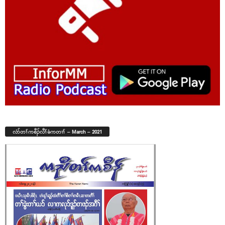
လံာ်တၢ်ကစီၣ်လီၢ်ခံကတၢၢ် – March – 2021