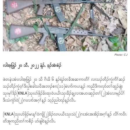
Photo: CJ
လါအ့ဖြ့ၣ် ၂၀ သီႇ ၂၀၂၂ နံၣ်ႇ ခ့ၣ်အဲးစံၣ်
ဖဲတနံၤအံၤလါအ့ဖြ့ၣ် ၂၀ သီ ဂီၤခီ ၆ နၣ်ရံၣ်တခီအဆၢကတီၢ် လၢသၣ်တီၣ်ကၠံကီၢ်ဆၣ်
သၣ်တီၣ်ကၠံ၀့ၢ်ဒီးပၠါစခါသ၀ီအဘၢၣ်စၢၤ(၁၁)မဲၤကိကပၤန့ၣ် ကညီဒီကလုာ်တၢ်ထူၣ်ဖျဲး
သုးမုၢ်ဒိၣ်(KNLA)သုးပာ်ဖှိၣ်ခိးထုး၀ဲပယီၤသုးခီၣ်ချ့လၢအဟးဆှၣ်တၢ်(၂)အံၤလၢမ့ၣ်ပိၢ်
ဒီးသံကွံာ်၀ဲ(၂)ဂၤလၢာ်အဂ့ၢ်န့ၣ် သ့ၣ်ညါဘၣ်န့ၣ်လီၤႉ
(KNLA)သုးပာ်ဖှိၣ်မၤန့ၢ်၀ဲကျိ(၂)ခိၣ်လၢပယီၤသုးသံ(၂)ဂၤအံၤအအိၣ်အဂ့ၢ်န့ၣ် လီၢ်က၀ီၤ
တီအူကညီတၢ်ကစီၣ် ပာ်ဖျါ၀ဲန့ၣ်လီၤႉ