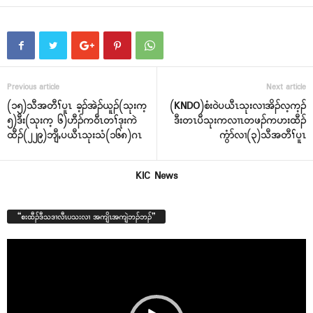
Previous article
Next article
(၁၅)သီအတီၢ်ပူၤ ခ့ၣ်အဲၣ်ယူၣ်(သုးက့
(KNDO)စံး၀ဲပယီၤသုးလၢအိၣ်လ့က့ၣ်
၅)ဒီး(သုးက့ ၆)ဟီၣ်က၀ီၤတၢ်ဒုးကဲ
ဒီးတၤပီသုးကလၢၤတဖၣ်ကဟးထီၣ်
ထီၣ်(၂၂၉)ဘျီႇပယီၤသုးသံ(၁၆၈)ဂၤ
ကွံာ်လၢ(၃)သီအတီၢ်ပူၤ
KIC News
“စးထီၣ်ဒီသဒၢလီၤပသးလၢ အကျိၤအကျဲဘၣ်ဘၣ်”
Video
Player