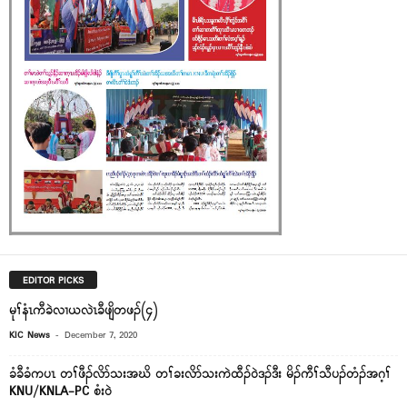
EDITOR PICKS
မုၢ်နံၤကီခဲလၢယလဲၤခီဖျိတဖၣ်(၄)
-
KIC News
December 7, 2020
ခံခီခံကပၤ တၢ်ဖီၣ်လိာ်သးအဃိ တၢ်ခးလိာ်သးကဲထီၣ်၀ဲဒၣ်ဒီး မိၣ်ကီၢ်သီပၣ်တံၣ်အဂ့ၢ်
KNU/KNLA-PC စံး၀ဲ