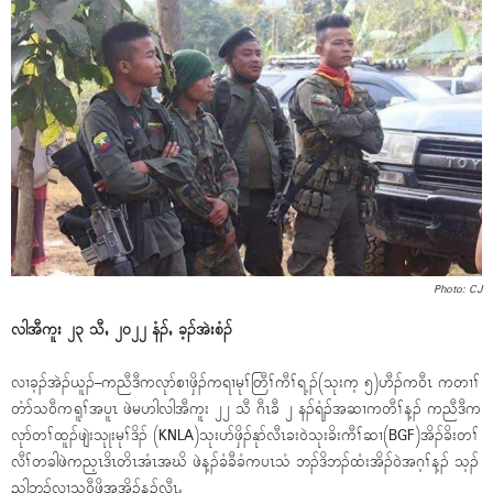
Photo: CJ
လါအီကူး ၂၃ သီႇ ၂၀၂၂ နံၣ်ႇ ခ့ၣ်အဲးစံၣ်
လၢခ့ၣ်အဲၣ်ယူၣ်–ကညီဒီကလုာ်စၢဖှိၣ်ကရၢမုၢ်တြီၢ်ကီၢ်ရ့ၣ်(သုးက့ ၅)ဟီၣ်က၀ီၤ ကတၢၢ်
တံာ်သ၀ီကရူၢ်အပူၤ ဖဲမဟါလါအီကူး ၂၂ သီ ဂီၤခီ ၂ နၣ်ရံၣ်အဆၢကတီၢ်န့ၣ် ကညီဒီက
လုာ်တၢ်ထူၣ်ဖျဲးသုုးမုၢ်ဒိၣ် (KNLA)သုးပာ်ဖှိၣ်နုာ်လီၤခး၀ဲသုးခိးကီၢ်ဆၢ(BGF)အိၣ်ခိးတၢ်
လီၢ်တခါဖဲကည့ၤဒိၤတိၤအံၤအဃိ ဖဲန့ၣ်ခံခီခံကပၤသံ ဘၣ်ဒိဘၣ်ထံးအိၣ်၀ဲအဂ့ၢ်န့ၣ် သ့ၣ်
ညါဘၣ်လၢသ၀ီဖိအအိၣ်န့ၣ်လီၤႉ