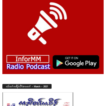
လံာ်တၢ်ကစီၣ်လီၢ်ခံကတၢၢ် – March – 2021