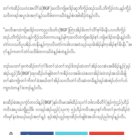
တၢ်ကဲထီၣ်သး၀ံၤအလီၢ်ခံ(BGF)ခးလီၤကျိဖးဒိၣ်ဆူဘီကၠိၣ်ထၣ်သ၀ီႇဘီကၠိၣ်လဲၤႇနၣ်ကၠီၣ်
သ၀ီတဖၣ်အပူၤဒံးအဂ့ၢ်န့ၣ်သ၀ီဖိတဂၤဃီ၀ဲန့ၣ်စံးအါထီၣ်၀ဲန့ၣ်လီၤႉ
“ခးလီၤစၢၤ၀ဲကျိဖးဒိၣ်လၢကည့ၤဒိၤတိၤ(BGF)တြဲၤအိၣ်ခိးတၢ်လီၢ်စ့ၢ်မီၤနီၤႉလၢဘီကၠိၣ်
ထၣ်ႇဘီကၠိၣ်လဲၤႇနၣ်ကၠီၣ်သ၀ီတကပၤန့ၣ်နါက့ခးလီၤ၀ဲကျိဖးဒိၣ်စ့ၢ်ႉကျိဖးဒိၣ်တနီၤန့ၣ်လီၤ
တဲာ်လၢသ၀ီပူၤအိၣ်ႉတနီၤန့ၣ်က့ၤလီၤတဲာ်ကဒါလၢအ၀ဲသ့ၣ်သုးဖိအိၣ်နါက့အိၣ်စ့ၢ်မီၤနီၤ”အ
ဂ့ၢ်န့ၣ်ကတၢၢ်တံာ်သ၀ီဖိတဂၤဃီ၀ဲန့ၣ်စံး၀ဲန့ၣ်လီၤႉ
ဘၣ်ဃးတၢ်ဒုးကဲထီၣ်တၢ်ဂ့ၢ်ဒီးတၢ်သံတၢ်ဘၣ်ဒိဘၣ်ထံးတၢ်အိၣ်သးအံၤအဖီခိၣ်န့ၣ်(ခ့ၣ်
အဲၣ်ယူၣ်)ဒီး(BGF)ထုးထီၣ်ပာ်ဖျါ၀ဲတၢ်ကစီၣ်လၢအဖိးသဲစးတအိၣ်ဒံး၀ဲဘၣ်အသိးခီဖျိ
တၢ်ဆဲးကျိးတၢ်ကီတၢ်ခဲအဃိတၢ်အိၣ်သးလီၤတံၢ်လီၤဆဲးတခီန့ၣ်ခ့ၣ်အဲးစံၣ်ပာ်ဂၢၢ်ပာ်
ကျၢၤ၀ဲတန့ၢ်ဒံးဘၣ်န့ၣ်လီၤႉ
စးထီၣ်ဖဲအပူၤကွံာ်တလါန့ၣ်(BGF)နုာ်လီၤမၤအါထီၣ်သုးဂံၢ်ဘါလၢခီတီၢ်(မၠဲၣ်ကၠံငူၣ်)ဟီၣ်
က၀ီၤအပူၤခံဘျီညါဒီး လၢခ့ၣ်အဲၣ်ယူၣ်(သုးက့ ၅)ဟီၣ်က၀ီၤအပူၤစ့ၢ်ကီးတၢ်ဒုးကဲထီၣ်၀ဲ
ကိးမုၢ်နံၤဒဲးဃၣ်ဃၣ်အဂ့ၢ်န့ၣ် ခ့ၣ်အဲၣ်ယူၣ်ထုးထီၣ်ပာ်ဖျါ၀ဲအသိးသ့ၣ်ညါဘၣ်န့ၣ်လီၤႉ
0