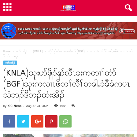
Home
တၢ်ကစီၣ်
(KNLA)သုးပာ်ဖှိၣ်နုာ်လီၤခးကတၢၢ်တံာ် (BGF)သုးကလၢၤဖိတၢ်လီၢ်တခါႇခံခီခံကပၤသံဘၣ်
ဒိဘၣ်ထံးအိၣ်
တၢ်ကစီၣ်
(KNLA)သုးပာ်ဖှိၣ်နုာ်လီၤခးကတၢၢ်တံာ်
(BGF)သုးကလၢၤဖိတၢ်လီၢ်တခါႇခံခီခံကပၤ
သံဘၣ်ဒိဘၣ်ထံးအိၣ်
By
KIC News
-
August 23, 2022
1162
0