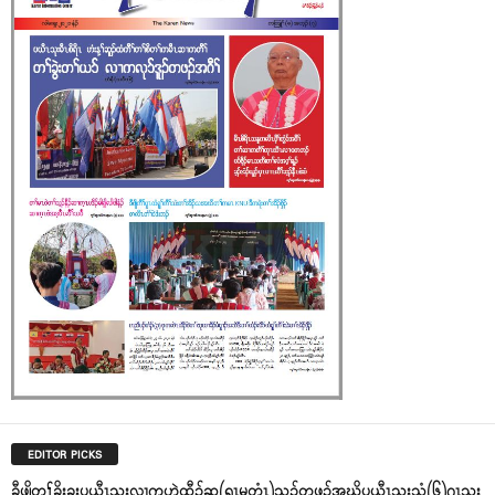
EDITOR PICKS
ခီဖျိတၢ်ခိးခးပယီၤသုးလၢကဟဲထီၣ်ဆူ(ရၤမတံၤ)သ့ၣ်တဖၣ်အဃိပယီၤသုးသံ(၆)ဂၤသုး