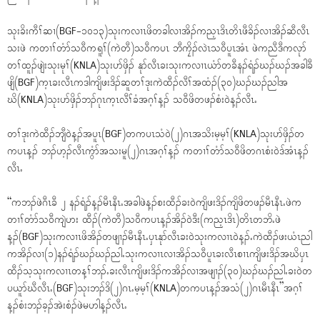
သုးခိးကီၢ်ဆၢ(BGF-၁၀၁၃)သုးကလၢၤဖိတခါလၢအိၣ်ကည့ၤဒိၤတိၤဖီခိၣ်လၢအိၣ်ဆီလီၤ
သးဖဲ ကတၢၢ်တံာ်သ၀ီကရူၢ်(ကဲတီ)သ၀ီကပၤ ဘီကၠိၣ်လဲၤသ၀ီပူၤအံၤ ဖဲကညီဒီကလုာ်
တၢ်ထူၣ်ဖျဲးသုးမုၢ်(KNLA)သုးပာ်ဖှိၣ် နုာ်လီၤခးသုးကလၢၤယံာ်တခီနၣ်ရံၣ်ဃၣ်ဃၣ်အခါခီ
ဖျိ(BGF)က့ၤခးလီၤကဒါကျိဖးဒိၣ်ဆူတၢ်ဒုးကဲထီၣ်လီၢ်အထံၣ်(၃၀)ဃၣ်ဃၣ်ညါအ
ဃိ(KNLA)သုးပာ်ဖှိၣ်ဘၣ်ဂုၤက့ၤလီၢ်ခံအဂ့ၢ်န့ၣ် သ၀ီဖိတဖၣ်စံး၀ဲန့ၣ်လီၤႉ
တၢ်ဒုးကဲထီၣ်ဘျီ၀ဲန့ၣ်အပူၤ(BGF)တကပၤသံ၀ဲ(၂)ဂၤအသိးမ့မ့ၢ်(KNLA)သုးပာ်ဖှိၣ်တ
ကပၤန့ၣ် ဘၣ်ဟ့ၣ်လီၤကွံာ်အသးမူ(၂)ဂၤအဂ့ၢ်န့ၣ် ကတၢၢ်တံာ်သ၀ီဖိတဂၤစံး၀ဲဒ်အံၤန့ၣ်
လီၤႉ
“ကဘၣ်ဖဲဂီၤခီ ၂ နၣ်ရံၣ်န့ၣ်မီၤနီၤႉအခါဖဲန့ၣ်စးထီၣ်ခး၀ဲကျိဖးဒိၣ်ကျိဖိတဖၣ်မီၤနီၤႉဖဲက
တၢၢ်တံာ်သ၀ီကျဲဟး ထီၣ်(ကဲတီ)သ၀ီကပၤန့ၣ်အိၣ်၀ဲဒီး(ကည့ၤဒိၤ)တိၤတဘိႉဖဲ
န့ၣ်(BGF)သုးကလၢၤဖိအိၣ်တဖျၢၣ်မီၤနီၤႉၦၤနုာ်လီၤခး၀ဲသုးကလၢၤ၀ဲန့ၣ်ႉကဲထီၣ်ဖးယံၤညါ
ကအိၣ်လၢ(၁)နၣ်ရံၣ်ဃၣ်ဃၣ်ညါႉသုးကလၢၤလၢအိၣ်သ၀ီပူၤခးလီၤစၢၤကျိဖးဒိၣ်အဃိၦၤ
ထီၣ်သ့သုးကလၢၤတန့ၢ်ဘၣ်ႉခးလီၤကျိဖးဒိၣ်ကအိၣ်လၢအဖျၢၣ်(၃၀)ဃၣ်ဃၣ်ညါႉခး၀ဲတ
ပယူာ်ဃီလီၤႉ(BGF)သုးဘၣ်ဒိ(၂)ဂၤႉမ့မ့ၢ်(KNLA)တကပၤန့ၣ်အသံ(၂)ဂၤမီၤနီၤ”အဂ့ၢ်
န့ၣ်စံးဘၣ်ခ့ၣ်အဲးစံၣ်ဖဲမဟါန့ၣ်လီၤႉ