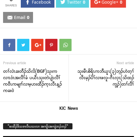
Facebook
Twitter
0
Google+
0
Email
0
Previous article
Next article
တၢ်လဲၤခးတီၣ်သိလိ(BGF)သုးက
သုးမီၤစိရိၤကဘီယူၤ(၃)ဘ့ၣ်ဟဲတ့ၢ်
လၢၤ၀ံၤအလီၢ်ခံ ပယီၤသုးတဲပျံၤလီၢ်
လီၤမ့ၣ်ပိၢ်လၢဖလူ–ဂီၤလ့ၤ(သိထၣ်
က၀ီၤကမျၢၢ်လၢမ့ဟးထီၣ်က့ၤလီၤန့ၣ်
ကွ့ၣ်)တၢ်လီၢ်
ကခး၀ဲ
KIC News
“စးထီၣ်ဒီသဒၢလီၤပသးလၢ အကျိၤအကျဲဘၣ်ဘၣ်”