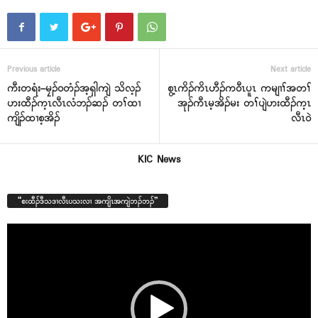
Previous article
Next article
ကီးတရံး–မၠၣ်၀တံၣ်အ့ရှါကျဲ သိလ့ၣ်
စွ့ၤကိၣ်ကိၤဟီၣ်က၀ီၤပူၤ ကမျၢၢ်အတၢ်
ဟးထီၣ်က့ၤလီၤလံဘၣ်ဆၣ် တၢ်ထၢ
အုၣ်ကီၤမ့အိၣ်မး တၢ်ပျဲဟးထီၣ်က့ၤ
ကျိၣ်ထၢစ့အိၣ်
လီၤ၀ဲ
KIC News
“စးထီၣ်ဒီသဒၢလီၤပသးလၢ အကျိၤအကျဲဘၣ်ဘၣ်”
Video
Player