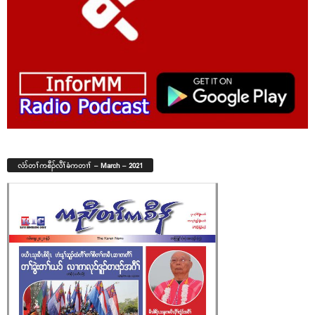
လံာ်တၢ်ကစီၣ်လီၢ်ခံကတၢၢ် – March – 2021