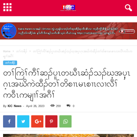
Home
တၢ်ကစီၣ်
တၢ်ကြဲၢ်ကီၢ်ဆၣ်ပူၤတဃီၤဆံၣ်သၣ်ဃ့အၦ့ၤဂ့ၤအဃိကဲထီၣ်တၢ်တိစၢၤမၤစၢၤလၢလီၢ်က၀ီၤက
မျၢၢ်အဂီၢ်
တၢ်ကစီၣ်
တၢ်ကြဲၢ်ကီၢ်ဆၣ်ပူၤတဃီၤဆံၣ်သၣ်ဃ့အၦ့ၤ
ဂ့ၤအဃိကဲထီၣ်တၢ်တိစၢၤမၤစၢၤလၢလီၢ်
က၀ီၤကမျၢၢ်အဂီၢ်
By
KIC News
-
April 26, 2023
259
0