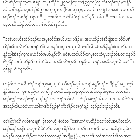
ဃီၤဆံၣ်သၣ်ဃ့တပီၢ်န့ၣ် အၦ့ၤအိၣ်၀ဲ(၂၅၀၀)တုၤလၢ(၃၅၀၀)ကၠးလီၤဘၣ်ဆၣ်ႇတနံၣ်
အံၤတပီၢ်န့ၣ်အၦ့ၤအိၣ်၀ဲ(၅၀၀၀)တုၤလၢ(၆၀၀၀)ကၠးညါအဃိ ကမျၢၢ်လၢအမၤဃ့တဃီၤ
ဆံၣ်သၣ်လၢအိၣ်ဟီၣ်က၀ီၤပူၤတဖၣ်အံၤဘၣ်ဂီၢ်၀ဲဒၣ်အဂ့ၢ်န့ၣ် လီၢ်က၀ီၤကမျၢၢ်လၢအမၤ
ဃ့တဃီၤဆံၣ်သၣ်တဂၤ စံး၀ဲဒ်အံၤန့ၣ်လီၤႉ
“ခဲအံၤတဃီၤဆံၣ်သၣ်ဃ့အၦ့ၤထီၣ်အဃိပသးခုဒိၣ်မးႉအၦ့ၤထီၣ်အံၤခီဖျိအစးထီၣ်ပၢၢ်
ထီၣ်သီအဃိလီၤႉပဘၣ်ယိၣ်လၢခံန့ၣ်အၦ့ၤကက့ၤလီၤကဒါလီၤႉဖဲမဟိနါန့ၣ်ဒ်အံၤလီၤႇတ
နံၣ်ညါအံၤနါက့ကမၤ၀ဲဒ်သိးမဟိန့ၣ်လီၤႉမ့၀ံၤပဘၣ်ယိၣ်လၢၦၤတဟဲၦ့ၤဘၣ်လီၤႉလၢခံန့ၣ်ခီ
ဖျိမူခိၣ်ကလံၤသီၣ်ဂီၤတၢ်အိၣ်သးအဃိပလိဃ့အီၤတညီလၢၤဘၣ်ႉအဃိအၦ့ၤလီၤသ့၀ဲ”အ
ဂ့ၢ်န့ၣ် စံး၀ဲန့ၣ်လီၤႉ
တနံၣ်အံၤတဃီၤဆံၣ်သၣ်ဃ့အၦ့ၤဂ့ၤ၀ဲဘၣ်ဆၣ်မ့မ့ၢ်အသၣ်ခီန့ၣ်သၣ်စှၤဒိၣ်န့ၢ်အပူၤကွံာ်
နံၣ်ဒံးအသိး ၦၤကညီလၢအကျီးပူၤတဃီၤဆံၣ်သၣ်ထူၣ်တအိၣ်ဘၣ်ဒီးၦၤလၢအတဃီၤ
ဆံၣ်ထူၣ်တသၣ်ဘၣ်တဖၣ်န့ၣ် အ၀ဲသ့ၣ်ဘၣ်လဲၤၦ့ၤ၀ဲဒၣ်အထူၣ်အံၤလၢၦၤဂၤအအိၣ်ဒဲး၀ဲ
အသၣ်လိဃ့၀ဲ၀ံၤက့ၤဆါကဒါ၀ဲဒ်န့ၣ်စ့ၢ်ကီးအိၣ်၀ဲအဂ့ၢ်န့ၣ် သ့ၣ်ညါဘၣ်န့ၣ်လီၤႉ
တၢ်ကြဲၢ်လီၢ်က၀ီၤကမျၢၢ် နီၢ်တၤယွဲ စံး၀ဲလၢ“ခဲအံၤတၢ်ၦ့ၤထီၣ်ခဲလၢာ်လီၤအဃိတဃီၤ
ဆံၣ်သၣ်ဃ့နါက့အၦ့ၤထီၣ်၀ဲလီၤႉ အၦ့ၤထီၣ်ဒ်အံၤအဃိပဆါ၀ဲလီၤႉစ့လၢပဆါန့ၢ်သ့ၣ်တ
ဖၣ်န့ၣ်ပက့ၤၦ့ၤအီၣ်က့ၤ၀ဲတၢ်ဆၢကမူၣ်(အချိုမှုန့်)ႇအံသၣ်ဒီးတၢ်အီၣ်တၢ်အီလၢအဂၤ