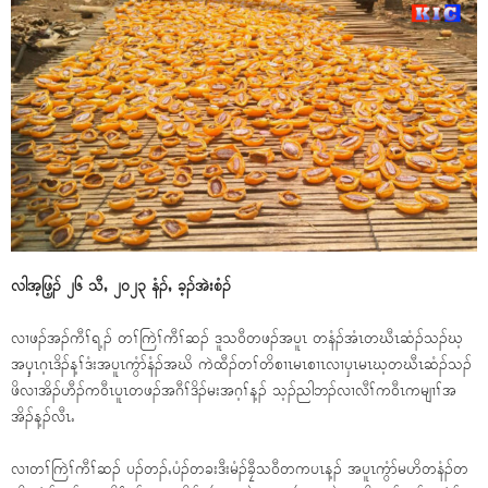
လါအ့ဖြ့ၣ် ၂၆ သီႇ ၂၀၂၃ နံၣ်ႇ ခ့ၣ်အဲးစံၣ်
လၢဖၣ်အၣ်ကီၢ်ရ့ၣ် တၢ်ကြဲၢ်ကီၢ်ဆၣ် ဒူသ၀ီတဖၣ်အပူၤ တနံၣ်အံၤတဃီၤဆံၣ်သၣ်ဃ့
အၦ့ၤဂ့ၤဒိၣ်န့ၢ်ဒံးအပူၤကွံာ်နံၣ်အဃိ ကဲထီၣ်တၢ်တိစၢၤမၤစၢၤလၢၦၤမၤဃ့တဃီၤဆံၣ်သၣ်
ဖိလၢအိၣ်ဟီၣ်က၀ီၤပူၤတဖၣ်အဂီၢ်ဒိၣ်မးအဂ့ၢ်န့ၣ် သ့ၣ်ညါဘၣ်လၢလီၢ်က၀ီၤကမျၢၢ်အ
အိၣ်န့ၣ်လီၤႉ
လၢတၢ်ကြဲၢ်ကီၢ်ဆၣ် ပၣ်တၣ်ႇပံၣ်တခးဒီးမံၣ်ခၠီသ၀ီတကပၤန့ၣ် အပူၤကွံာ်မဟိတနံၣ်တ