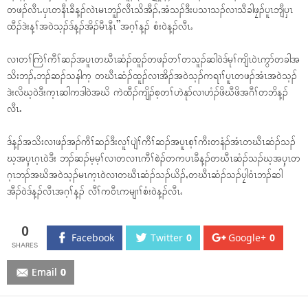
တဖၣ်လီၤႉၦၤတနီၤခီန့ၣ်လဲၤမၤဘူၣ်လီၤသိအီၣ်ႇအံသၣ်ဒီးပသၢသၣ်လၢသီခါဖၠၣ်ပူၤဘျီၦၤ
ထီၣ်ဒဲးန့ၢ်အ၀ဲသ့ၣ်ဒ်န့ၣ်အိၣ်မီၤနီၤ”အဂ့ၢ်န့ၣ် စံး၀ဲန့ၣ်လီၤႉ
လၢတၢ်ကြဲၢ်ကီၢ်ဆၣ်အပူၤတဃီၤဆံၣ်ထူၣ်တဖၣ်တၢ်တသူၣ်ဆါ၀ဲဒ်မုၢ်ကျိၤ၀ဲၤကွာ်တခါအ
သိးဘၣ်ႇဘၣ်ဆၣ်သနါက့ တဃီၤဆံၣ်ထူၣ်လၢအိၣ်အ၀ဲသ့ၣ်ကရၢၢ်ပူၤတဖၣ်အံၤအ၀ဲသ့ၣ်
ဒဲးလိဃ့၀ဲဒီးက့ၤဆါကဒါ၀ဲအဃိ ကဲထီၣ်ကျိၣ်စ့တၢ်ဟဲနုာ်လၢဟံၣ်ဖိဃီဖိအဂီၢ်တဘိန့ၣ်
လီၤႉ
ဒ်န့ၣ်အသိးလၢဖၣ်အၣ်ကီၢ်ဆၣ်ဒီးလူၢ်ပျဲၢ်ကီၢ်ဆၣ်အပူၤစ့ၢ်ကီးတနံၣ်အံၤတဃီၤဆံၣ်သၣ်
ဃ့အၦ့ၤဂ့ၤ၀ဲဒီး ဘၣ်ဆၣ်မ့မ့ၢ်လၢတလၢၤကီၢ်စဲၣ်တကပၤခီန့ၣ်တဃီၤဆံၣ်သၣ်ဃ့အၦ့ၤတ
ဂ့ၤဘၣ်အဃိအ၀ဲသ့ၣ်မၤက့ၤ၀ဲလၢတဃီၤဆံၣ်သၣ်ယိၣ်ႇတဃီၤဆံၣ်သၣ်ပၠါ၀ံၤဘၣ်ဆါ
အီၣ်၀ဲဒ်န့ၣ်လီၤအဂ့ၢ်န့ၣ် လီၢ်က၀ီၤကမျၢၢ်စံး၀ဲန့ၣ်လီၤႉ
0
Facebook
Twitter
0
Google+
0
Email
0