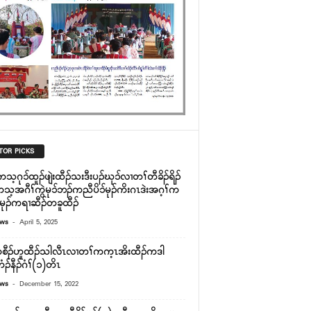
TOR PICKS
ကသ့ဂုၥ်ထူၣ်ဖျဲးထီၣ်သးဒီးပၣ်ဃုၥ်လၢတၢ်တီခိၣ်ရိၣ်
ကသ့အဂီၢ်ကွဲမုၥ်ဘၣ်ကညီပိၥ်မုၣ်ကိးဂၤဒဲးအဂ့ၢ်က
်မုၣ်ကရၢဆီၣ်တခူထီၣ်
-
ews
April 5, 2025
စီၣ်ဟူထီၣ်သါလီၤလၢတၢ်ကက့ၤအိးထီၣ်ကဒါ
ံၣ်နီၣ်ဂံၢ်(၁)တိၤ
-
ews
December 15, 2022