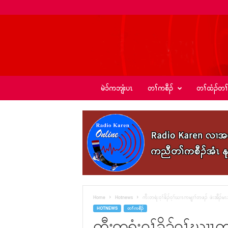
ခ့
မဲၥ်ကဘျံးပၤ
တၢ်ကစီၣ်
တၢ်ထံၣ်တၢ
ၣ်
အဲ
း
စံ
ၣ်
–
K
I
C
N
e
Home
Hotnews
ကီးတရံး၀့ၢ်ခိၣ်၀့ၢ်ဃၢၤကမျၢၢ်တဖၣ် ဖံးအီၣ်မ
w
HOTNEWS
တၢ်ကစီၣ်
s
ကီးတရံး၀့ၢ်ခိၣ်၀့ၢ်ဃၢၤ