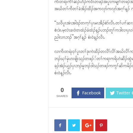
ကီးတရံးကီၢ်ဆၣ်ဟီၣ်က၀ီၤတဖၣ်အပူၤကမျၢၢ်တဖၣ်အါဒၣ်တက
အဃိတၢ်ကီတၢ်ခဲအိၣ်ထီၣ်အကလုာ်ကလုာ်အဂ့ၢ်န့ၣ် ကီး
“သ၀ီပူၤအံၤအါဒၣ်တက့ၢ်ၦၤမၤအီၣ်စံာ်လီၤႉတၢ်ပၢၢ်
စဲးဒံးႉမ့လဲၤခး၀ဲတထံၣ်ခံထံၣ်န့ၣ်ပဘၣ်တူၢ်ကဒါလၢၦၤလ
ညါလၢၤဘၣ်”အဂ့ၢ်န့ၣ် စံး၀ဲန့ၣ်လီၤႉ
လၢကီးတရံး၀့ၢ်ပူၤတၢ်ဒုးကဲထီၣ်တလီၢ်လီၢ်အဃိလီၢ်က
ဘၣ်ဃ့ၢ်မှံဟးဖျိးသ့ၣ်တဖၣ််တၢ်ကရၢကရိဟဲဆီၣ်ထွ
ခ့ၣ်အဲၣ်ယူၣ်ၦၤဘၣ်မူဘၣ်ဒါသ့ၣ်တဖၣ်ကကွၢ်ဆိကမိၣ်
စံး၀ဲန့ၣ်လီၤႉ
0
Facebook
Twitter