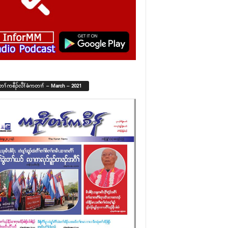
်တၢ်ကစီၣ်လီၢ်ခံကတၢၢ် – March – 2021