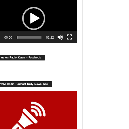
00:00
01:22
d us on Radio Karen – Facebook
orMM-Radio Podcast Daily News. KIC