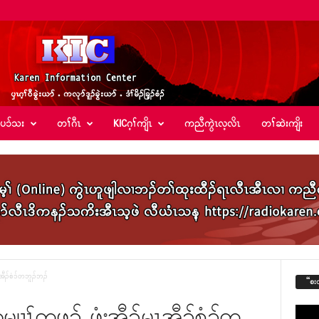
်ပၥ်သး
တၢ်ဂီၤ
KICဂ့ၢ်ကျိၤ
ကညီကွဲၤလ့လိၤ
တၢ်ဆဲးကျိး
ၤအီၣ်စံ၁်တဘူၣ်ဘၣ်
“စး
ကမျၢၢ်တဖၣ် ဖံးအီၣ်မၤအီၣ်စံ၁်တ
Video