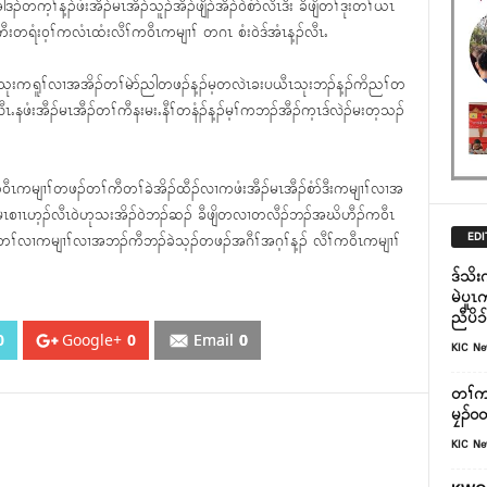
့ၢ်န့ၣ်ဖံးအီၣ်မၤအီၣ်သူၣ်အီၣ်ဖျီၣ်အီၣ်၀ဲစံာ်လီၤဒီး ခီဖျိတၢ်ဒုးတၢ်ယၤ
တရံး၀့ၢ်ကလံၤထံးလီၢ်က၀ီၤကမျၢၢ် တဂၤ စံး၀ဲဒ်အံၤန့ၣ်လီၤႉ
ဆၢသုးကရူၢ်လၢအအိၣ်တၢ်မဲာ်ညါတဖၣ်န့ၣ်မ့တလဲၤခးပယီၤသုးဘၣ်န့ၣ်ကိညၢ်တ
ီၤႉနဖံးအီၣ်မၤအီၣ်တၢ်ကီနးမးႉနီၢ်တနံၣ်န့ၣ်မ့ၢ်ကဘၣ်အီၣ်က့ၤဒ်လဲၣ်မးတ့သၣ်
၀ီၤကမျၢၢ်တဖၣ်တၢ်ကီတၢ်ခဲအိၣ်ထီၣ်လၢကဖံးအီၣ်မၤအီၣ်စံာ်ဒီးကမျၢၢ်လၢအ
ဲမၤစၢၤဟ့ၣ်လီၤ၀ဲဟုသးအိၣ်၀ဲဘၣ်ဆၣ် ခီဖျိတလၢတလီၣ်ဘၣ်အဃိဟီၣ်က၀ီၤ
EDI
တၢ်လၢကမျၢၢ်လၢအဘၣ်ကီဘၣ်ခဲသ့ၣ်တဖၣ်အဂီၢ်အဂ့ၢ်န့ၣ် လီၢ်က၀ီၤကမျၢၢ်
ဒ်သိး
မဲပူၤ
ညီပိၥ
0
Google+
0
Email
0
KIC N
တၢ်က
မၠၣ်၀တ
KIC N