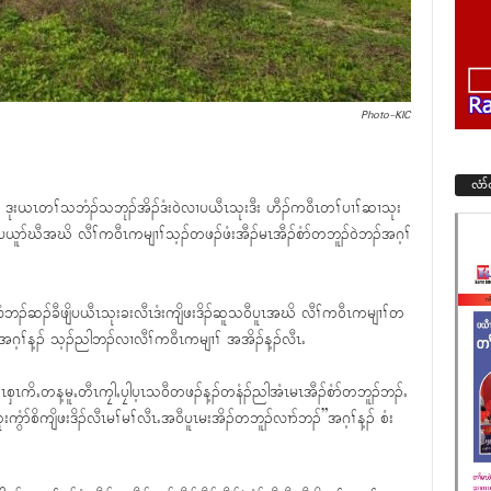
Photo-KIC
လံာ
့ၣ် ဒုးယၤတၢ်သဘံၣ်သဘုၣ်အိၣ်ဒံး၀ဲလၢပယီၤသုးဒီး ဟီၣ်က၀ီၤတၢ်ပၢၢ်ဆၢသုး
ပယူာ်ဃီအဃိ လီၢ်က၀ီၤကမျၢၢ်သ့ၣ်တဖၣ်ဖံးအီၣ်မၤအီၣ်စံာ်တဘူၣ်၀ဲဘၣ်အဂ့ၢ်
ၣ်ဆၣ်ခီဖျိပယီၤသုးခးလီၤဒံးကျိဖးဒိၣ်ဆူသ၀ီပူၤအဃိ လီၢ်က၀ီၤကမျၢၢ်တ
်အဂ့ၢ်န့ၣ် သ့ၣ်ညါဘၣ်လၢလီၢ်က၀ီၤကမျၢၢ် အအိၣ်န့ၣ်လီၤႉ
ၤစှၤကိႇတန့မူႇတီၤကၠါႇပၠါပ့ၤသ၀ီတဖၣ်န့ၣ်တနံၣ်ညါအံၤမၤအီၣ်စံာ်တဘူၣ်ဘၣ်ႉ
ကွံာ်စိကျိဖးဒိၣ်လီၤမၢ်မၢ်လီၤႉအ၀ီပူၤမးအိၣ်တဘူၣ်လၢာ်ဘၣ်”အဂ့ၢ်န့ၣ် စံး