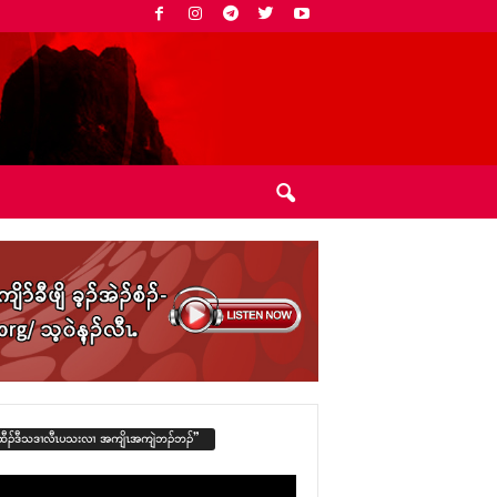
ထီၣ်ဒီသဒၢလီၤပသးလၢ အကျိၤအကျဲဘၣ်ဘၣ်”