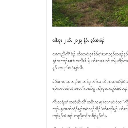
လါယူၤ ၂ သီႇ ၂၀၂၃ နံၣ်ႇ ခ့ၣ်အဲးစံၣ်
လၢကညီကီၢ်စဲၣ် ကီးတရံး၀့ၢ်ခိၣ်၀့ၢ်ဃၢၤသ့ၣ်တဖၣ်န
ရူၢ်အဘၢၣ်စၢၤဒံးအသိးခီဖျိပယီၤသုးခးလီၤကျိဖးဒိၣ်တ
န့ၣ် ကမျၢၢ်စံး၀ဲန့ၣ်လီၤႉ
ခံခီခံကပၤအဘၢၣ်စၢၤတၢ်ဒုးတၢ်ယၤလီၤကယးထီၣ်၀ဲလံဘ
ဖၣ်ကလဲၤဖံးလဲၤမၤတၢ်လၢစံာ်ပူၤကျီးပူၤတဘူၣ်ဒံး၀ဲဘၣ
ကီးတရံး၀့ၢ်ကလံၤစိးလီၢ်က၀ီၤကမျၢၢ်တဂၤစံး၀ဲလၢ“ကၠီ
ဘၣ်မနုၤအဃိလဲၣ်န့ၣ်အ၀ဲသ့ၣ်အိၣ်ဖဲတီၤကၠါန့ၣ်ပယီၤသုး
ဘၣ်ခ့ၣ်အဲးစံၣ်–ကညီတၢ်ကစီၣ်န့ၣ်လီၤႉ