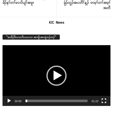
ခိၣ်နၢ်တၢ်မၤလိပျၢ်အမူး
ခၠံၣ်သူၣ်အပတီၢ်န့ၣ် တမ့ၢ်တၢ်အမ့ၢ်
အတီ
KIC News
“စးထီၣ်ဒီသဒၢလီၤပသးလၢ အကျိၤအကျဲဘၣ်ဘၣ်”
Video
Player
00:00
01:22