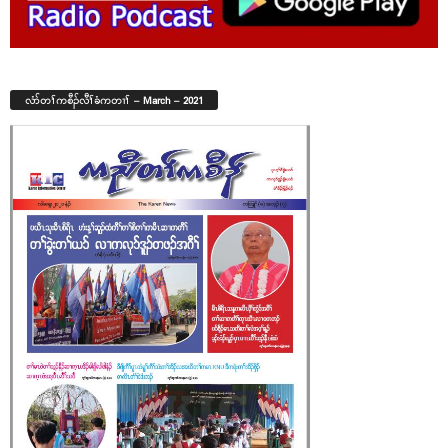
လံာ်တၢ်ကစီၣ်လီၢ်ခံကတၢၢ် – March – 2021