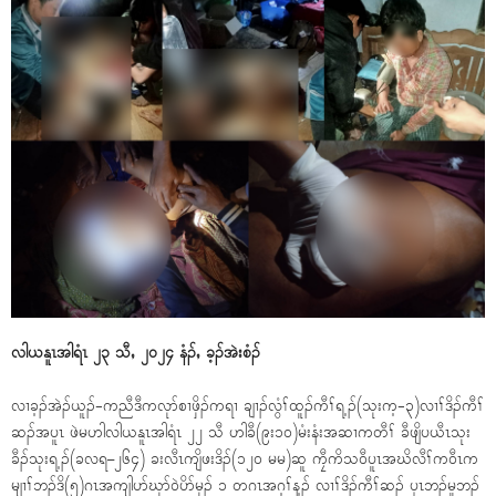
လါယနူၤအါရံၤ ၂၃ သီႇ ၂၀၂၄ နံၣ်ႇ ခ့ၣ်အဲးစံၣ်
လၢခ့ၣ်အဲၣ်ယူၣ်-ကညီဒီကလုာ်စၢဖှိၣ်ကရၢ ချၢၣ်လွံၢ်ထူၣ်ကီၢ်ရ့ၣ်(သုးက့-၃)လၢၢ်ဒိၣ်ကီၢ်
ဆၣ်အပူၤ ဖဲမဟါလါယနူၤအါရံၤ ၂၂ သီ ဟါခီ(၉း၁၀)မံးနံးအဆၢကတီၢ် ခီဖျိပယီၤသုး
ခီၣ်သုးရ့ၣ်(ခလရ–၂၆၄) ခးလီၤကျိဖးဒိၣ်(၁၂၀ မမ)ဆူ ကၠီကိသ၀ီပူၤအဃိလီၢ်က၀ီၤက
မျၢၢ်ဘၣ်ဒိ(၅)ဂၤအကျါပာ်ဃုာ်၀ဲပိာ်မုၣ် ၁ တဂၤအဂ့ၢ်န့ၣ် လၢၢ်ဒိၣ်ကီၢ်ဆၣ် ၦၤဘၣ်မူဘၣ်