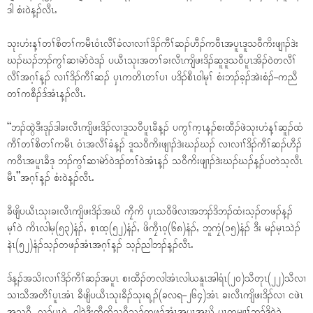
ဒါ စံး၀ဲန့ၣ်လီၤႉ
သုးဟံးန့ၢ်တၢ်စိတၢ်ကမီၤ၀ံၤလီၢ်ခံလၢလၢၢ်ဒိၣ်ကီၢ်ဆၣ်ဟီၣ်က၀ီၤအပူၤဒူသ၀ီကိးဖျၢၣ်ဒဲး
ဃၣ်ဃၣ်ဘၣ်ကွၢ်ဆၢမဲာ်၀ဲဒၣ် ပယီၤသုးအတၢ်ခးလီၤကျိဖးဒိၣ်ဆူဒူသ၀ီပူၤအိၣ်၀ဲတလီၢ်
လီၢ်အဂ့ၢ်န့ၣ် လၢၢ်ဒိၣ်ကီၢ်ဆၣ် ၦၤကတိၤတၢ်ပၢ ပဒိၣ်စီၤ၀ါမုၢ် စံးဘၣ်ခ့ၣ်အဲးစံၣ်–ကညီ
တၢ်ကစီၣ်ဒ်အံၤန့ၣ်လီၤႉ
“ဘၣ်ထွဲဒီးဒုၣ်ဒါခးလီၤကျိဖးဒိၣ်လၢဒူသ၀ီပူၤခီန့ၣ် ပကွၢ်က့ၤန့ၣ်စးထီၣ်ဖဲသုးဟံန့ၢ်ဆူၣ်ထံ
ကီၢ်တၢ်စိတၢ်ကမီၤ ၀ံၤအလီၢ်ခံန့ၣ် ဒူသ၀ီကိးဖျၢၣ်ဒဲးဃၣ်ဃၣ် လၢလၢၢ်ဒိၣ်ကီၢ်ဆၣ်ဟီၣ်
က၀ီၤအပူၤခီဒု ဘၣ်ကွၢ်ဆၢမဲာ်၀ဲဒၣ်တၢ်၀ဲအံၤန့ၣ် သ၀ီကိးဖျၢၣ်ဒဲးဃၣ်ဃၣ်န့ၣ်ပတဲသ့လီၤ
မီၤ”အဂ့ၢ်န့ၣ် စံး၀ဲန့ၣ်လီၤႉ
ခီဖျိပယီၤသုးခးလီၤကျိဖးဒိၣ်အဃိ ကၠီကိ ၦၤသ၀ီဖိလၢအဘၣ်ဒိဘၣ်ထံးသ့ၣ်တဖၣ်န့ၣ်
မ့ၢ်၀ဲ ကိၤလါမ့(၅၃)နံၣ်ႇ စ့ၤထ့(၅၂)နံၣ်ႇ ဖိကၠီၤ၀့(၆၈)နံၣ်ႇ ဘူကၠံ(၁၅)နံၣ် ဒီး မၣ်မ့ၤသဲၣ်
နဲၤ(၅၂)နံၣ်သ့ၣ်တဖၣ်အံၤအဂ့ၢ်န့ၣ် သ့ၣ်ညါဘၣ်န့ၣ်လီၤႉ
ဒ်န့ၣ်အသိးလၢၢ်ဒိၣ်ကီၢ်ဆၣ်အပူၤ စးထီၣ်တလါအံၤလါယနူၤအါရံၤ(၂၀)သီတုၤ(၂၂)သီလၢ
သၢသီအတီၢ်ပူၤအံၤ ခီဖျိပယီၤသုးခီၣ်သုးရ့ၣ်(ခလရ–၂၆၄)အံၤ ခးလီၤကျိဖးဒိၣ်လၢ ငဖဲၤ
အ့သ၀ီႇ လ့ၣ်ပ့ၤ၀ဲႇ ၀ါခၠဲဒီးကၠီကိသ၀ီသ့ၣ်တဖၣ်အံၤအပူၤအဃိ ၦၤကမျၢၢ်ဘၣ်ဒိ၀ဲခဲ