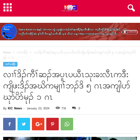
Home
တၢ်ကစီၣ်
လၢၢ်ဒိၣ်ကီၢ်ဆၣ်အပူၤပယီၤသုးခးလီၤကဒီးကျိဖးဒိၣ်အဃိကမျၢၢ်ဘၣ်ဒိ ၅ ဂၤအကျါပာ်ဃုာ်ပိာ်
မုၣ် ၁ ဂၤ
တၢ်ကစီၣ်
လၢၢ်ဒိၣ်ကီၢ်ဆၣ်အပူၤပယီၤသုးခးလီၤကဒီး
ကျိဖးဒိၣ်အဃိကမျၢၢ်ဘၣ်ဒိ ၅ ဂၤအကျါပာ်
ဃုာ်ပိာ်မုၣ် ၁ ဂၤ
By
KIC News
-
January 23, 2024
716
0