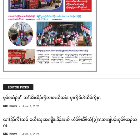
EDITOR PICKS
မၠၣ်၀တံၣ်၀့ၢ် တၢ်အိးထီၣ်ကၠိတၢတသီအနံၤ ၦၤကၠိဖိဟဲထီၣ်ကၠိစှၤ
-
KIC News
June 1, 2021
လၢၢ်ဒိၣ်ကီၢ်ဆၣ် ပယီၤသုးအကျိဖးဒိၣ်အဃိ ဟံၣ်ဖိဃီဖိသံ(၃)ဂၤအကျါပၣ်ဃုၥ်ဖိသၣ်တ
ဂၤ
-
KIC News
June 1, 2026