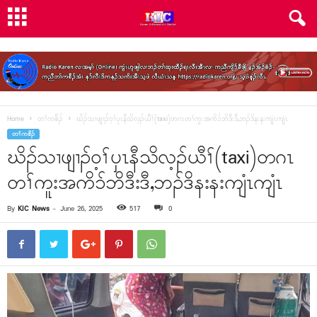
Home
တၢ်ကစီၣ်
ဃိၣ်သၢဖျၢၣ်ဝ့ၢ်ပှၤနီသိလ့ၣ်ယီၢ်(taxi)တဂၤတၢ်ကူးအကိၥ်ဘိဒီးဒီ,ဘၣ်ဒိနးနးကျံၤကျံၤ
တၢ်ကစီၣ်
ဃိၣ်သၢဖျၢၣ်ဝ့ၢ်ပှၤနီသိလ့ၣ်ယီၢ်(taxi)တဂၤ
တၢ်ကူးအကိၥ်ဘိဒီးဒီ,ဘၣ်ဒိနးနးကျံၤကျံၤ
By
KIC News
-
June 26, 2025
517
0