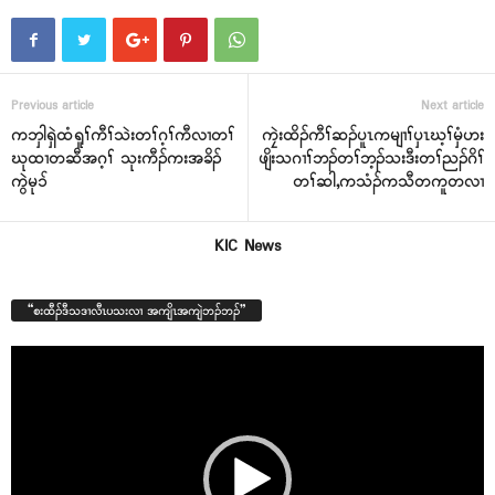
Previous article
Next article
ကဘှါရှဲထံရူၢ်ကီၢ်သဲးတၢ်ဂ့ၢ်ကီလၢတၢ်
ကၠဲးထိၣ်ကီၢ်ဆၣ်ပူၤကမျၢၢ်ပှၤဃ့ၢ်မှံဟး
ဃုထၢတဆီအဂ့ၢ် သုးကီၣ်ကးအခိၣ်
ဖျိးသဂၢၢ်ဘၣ်တၢ်ဘ့ၣ်သးဒီးတၢ်ညၣ်ဂိၢ်
ကွဲမုၥ်
တၢ်ဆါ,ကသံၣ်ကသီတကူတလၢ
KIC News
“စးထီၣ်ဒီသဒၢလီၤပသးလၢ အကျိၤအကျဲဘၣ်ဘၣ်”
Video
Player