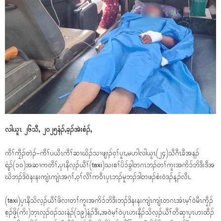
လါယူၤ ၂၆သီ, ၂၀၂၅နံၣ်,ခ့ၣ်အဲးစံၣ်,
ကီၢ်ကၠီၣ်တဲၣ်-ကီၢ်ပယီၤကီၢ်ဆၢဃိၣ်သၢဖျၢၣ်ဝ့ၢ်ပူၤ,မဟါလါယူၤ(၂၄)သီဂီၤခီအနၣ်
ရံၣ်(၁၀)အဆၢကတီၢ်,ပှၤနီလ့ၣ်ယီၢ်(taxi)သးစၢ်ပိၥ်ခွါတဂၤဘၣ်တၢ်ကူးအကိၥ်ဘိဒီးဒီအ
ဃိဘၣ်ဒိဝဲနးနးကျံၤကျံၤအဂ့ၢ်,ဝ့ၢ်လီၢ်ကဝီၤပှၤဘၣ်မူဘၣ်ဒါတဖၣ်စံးဝဲဒၣ်န့ၣ်လီၤ.
(taxi)ပှၤနီသိလ့ၣ်ယီၢ်ဖိလၢတၢ်ကူးအကိၥ်ဘိဒီးဘၣ်ဒိနးနးကျံၤကျံၤတဂၤအံၤမ့ၢ်ဝဲမီၤကၠီၣ်
စ့ၣ်ဖၠိ(ကိး)ဘ့ၤလုၣ်ဝၣ်သးနံၣ်(၁၉)နံၣ်ဒီး,အဝဲမ့ၢ်ဝဲပှၤဟးနီၣ်သိလ့ၣ်ယီၢ်တီဆှၢပှၤဟးထီၣ်