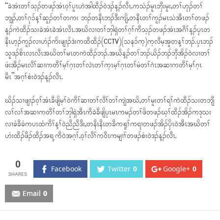
“ခဲအံၤတၢ်သ့ၣ်တဖၣ်အံၤဝ့ၢ်ပူၤဟဲအါထီၣ်ဝဲဒၣ်န့ၣ်လီၤ.ကသံၣ်မူၤဘှီးမူး,တၢ်ဟုၣ်တၢ်
ဘျၣ်,တၢ်ဂုၥ်န့ၢ်ဆူၣ်တၢ်တကး ဘၣ်တနီၤဘၣ်ဒီးကျိ,တနီၤတၢ်ကူၣ်မၤသံအီၤတၢ်တဖၣ်
န့ၣ်ကဲထီၣ်သးခဲအံၤခဲအံၤလီၤ.အဃိလၢတၢ်ဘှါရှဲတၢ်ဂ့ၢ်ကီသ့ၣ်တဖၣ်အံၤအဂီၢ်န့ၣ်ပှၤတ
နီၤဟ့ၣ်ကူၣ်လၢဟံၣ်ကိးဖျၢၣ်ဒဲးကထီထီၣ်(CCTV)(သနၥ်က့)က့လီမ့အူတန့ၢ်ဘၣ်.ပှၤဘၣ်
သူဒၣ်စိၤလၤလီၤအဃိတၢ်မၤတကဲထီၣ်ဘၣ်.အဃိန့ၣ်တၢ်ဘၣ်ယိၣ်ဘၣ်ဘှီအိၣ်ဝဲလၢတၢ်
ဖံးအီၣ်မၤလီၢ်ဆၢကတီၢ်မ့ၢ်ဂ့ၤတၢ်လဲၤတၢ်က့ၤမ့ၢ်ဂ့ၤတၢ်မံတၢ်ဂဲၤအဆၢကတီၢ်မ့ၢ်ဂ့ၤ
မီၤ”အဂ့ၢ်စံးဝဲဒၣ်န့ၣ်လီၤ.
ဃိၣ်သၢဖျၢၣ်ဝ့ၢ်အံၤခီဖျိမ့ၢ်ဝဲကီၢ်ဆၢတၢ်လီၢ်တၢ်ကျဲအဃိ,တၢ်မူးတၢ်ရၢ်ကဲထီၣ်သးတဘျီ
လၢ်လၢ်အဆၢကတီၢ်တၢ်ဘှါရှဲအီၤကီခဲခီဖျိပှၤမၤကမၣ်တၢ်ဖိတဖၣ်ဃ့ၢ်ထီၣ်အိၣ်ကဒုသး
လၢခံခီခံကပၤထံကီၢ်န့ၢ်ဝဲညီညီဒီး,တနီၤနီၤတခီကရူၢ်ကရၢတဖၣ်အိၣ်ပှိၤဝဲအီၤအဃိတၢ်
ဟံးထီၣ်ဖီၣ်ထီၣ်အရ့ကီဝဲအဂ့ၢ်,ဝ့ၢ်လီၢ်ကဝီၤကမျၢၢ်တဖၣ်စံးဝဲဒၣ်န့ၣ်လီၤ.
0
Facebook
Twitter
0
Google+
0
Email
0