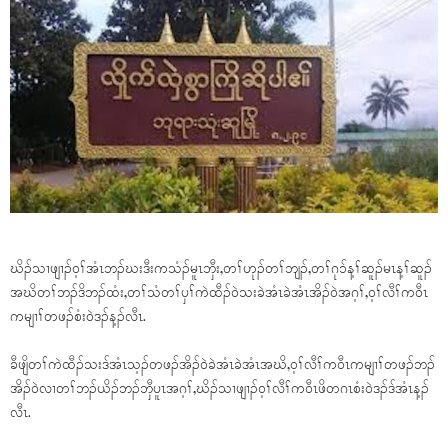
ဃိၣ်သၢဖျၢၣ်ဝ့ၢ်အံၤဘၣ်ဃးဒီးကသံၣ်မူၤဘှီး,တၢ်ဟုၣ်တၢ်ဘျၣ်,တၢ်ဂုၥ်န့ၢ်ဆူၣ်မၤန့ၢ်ဆူၣ်
အဃိတၢ်ဘၣ်ဒိဘၣ်ထံး,တၢ်သံတၢ်ပှၢ်ကဲထီၣ်ဝဲသးခဲအံၤခဲအံၤအိၣ်ဝဲအဂ့ၢ်,ဝ့ၢ်လီၢ်ကဝီၤ
ကမျၢၢ်တဖၣ်စံးဝဲဒၣ်န့ၣ်လီၤ.
ခီဖျိတၢ်ကဲထီၣ်သးဒ်အံၤသ့ၣ်တဖၣ်အိၣ်ဝဲခဲအံၤခဲအံၤအဃိ,ဝ့ၢ်လီၢ်ကဝီၤကမျၢၢ်တဖၣ်ဘၣ်
အိၣ်ဝဲလၢတၢ်ဘၣ်ယိၣ်ဘၣ်ဘှီပူၤအဂ့ၢ်,ဃိၣ်သၢဖျၢၣ်ဝ့ၢ်လီၢ်ကဝီၤဖိတဂၤစံးဝဲဒၣ်ဒ်အံၤန့ၣ်
လီၤ.