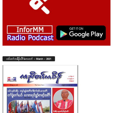
လံာ်တၢ်ကစီၣ်လီၢ်ခံကတၢၢ် – March – 2021