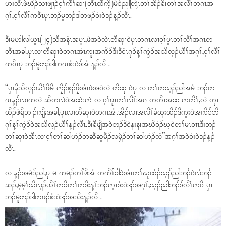
ဟးလီၤဖဲဃိၣ်သၢဖျၢၣ်ဝ့ၢ်ကီၢ်ဆၢ(တီၤထီကၠိ)မဲၥ်ညါတြဲၤတၢ်အိၣ်ခိးတၢ်အလီၢ်တဂၤအ
ဂ့ၢ်,ဝ့ၢ်လီၢ်ကဝီၤပှၤဘၣ်မူဘၣ်ဒါတဖၣ်စံးဝဲဒၣ်န့ၣ်လီၤ.
ဒီးမဟါလါယူၤ(၂၄)သီအနံၤအပူၤ,ဖဲအဝဲလဲၤတီဆှၢဝဲပှၤတဂၤလၢဝ့ၢ်ပူၤတၢ်လီၢ်အဂၤတ
တီၤအခါ,ပှၤလၢတီဆှၢဝဲတဂၤအံၤကူးအကိၥ်ဒီးဒီဝံၤဂုၥ်န့ၢ်ကွံၥ်အသိလ့ၣ်ယီၢ်အဂ့ၢ်,ဝ့ၢ်လီၢ်
ကဝီၤပှၤဘၣ်မူဘၣ်ဒါတဂၤစံးဝဲဒ်အံၤန့ၣ်လီၤ.
“ပှၤနီသိလ့ၣ်ယီၢ်ဖိမီၤကၠီၣ်စ့ၣ်ဖၠိအံၤဖဲအဝဲလဲၤတီဆှၢဝဲပှၤလၢတၢ်တသ့ၣ်ညါအမံၤဘၣ်တ
ဂၤန့ၣ်လၢကလဲၤဆီတလဲဝဲအဆဲးကဲၤလၢဝ့ၢ်ပူၤတၢ်လီၢ်အဂၤတတီၤအဆၢကတီၢ်,လဲၤတုၤ
ထီၣ်ဖဲရီဘၢၣ်ကျီးအခါ,ပှၤလၢတီဆှၢဝဲတဂၤအံၤအိၣ်လၢအလီၢ်ခံထုးထီၣ်ဒီကူးဝဲအကိၥ်ဘိ
ဂုၢ်န့ၢ်ကွံၥ်ဝဲအသိလ့ၣ်ယီၢ်န့ၣ်လီၤ.ဒီးခီဖျိအဝဲဘၣ်ဒိဝဲနးနးအဃိစံၣ်ဃ့ဝဲတၢ်မၤစၢၤဒီးဘၣ်
တၢ်ဆှၢဝဲအီၤလၢဝ့ၢ်တၢ်ဆါဟံၣ်တဆီဆူမီၣ်လမၠဲၣ်တၢ်ဆါဟံၣ်လံ”အဂ့ၢ်အဝဲစံးဝဲဒၣ်န့ၣ်
လီၤ.
လၢန့ၣ်အမဲၥ်ညါ,ပှၤမၤကမၣ်တၢ်ဖိအံၤတကီၢ်ခါခဲအံၤတၢ်ဃုထံၣ်သ့ၣ်ညါဘၣ်ဝဲလံဘၣ်
ဆၣ်,မ့မ့ၢ်သိလ့ၣ်ယီၢ်တခီတၢ်တဒိးန့ၢ်ဘၣ်က့ၤဒံးဝဲဒၣ်အဂ့ၢ်,သ့ၣ်ညါဘၣ်ဒ်လီၢ်ကဝီၤပှၤ
ဘၣ်မူဘၣ်ဒါတဖၣ်စံးဝဲဒၣ်အသိးန့ၣ်လီၤ.