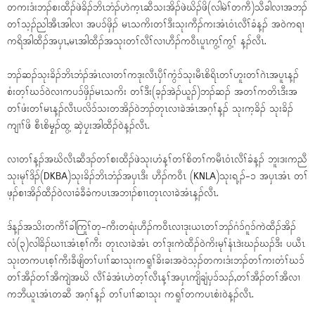
တကးဒံးဘၣ်စးထီၣ်ဖဲခိၣ်ဘိၤဘံၣ်ဟဲက့ၤဆီသးအိၣ်ဖဲဃိၣ်ဖိ(လါမဲၢ်တကီ)သီခါလၢအဘၣ်
တၢ်သ့ၣ်ညါအီၤအါလၢ အပၥ်ဖှိၣ် မၤသကိးတၢ်ဒီးသုးကီၣ်ကးအံၤဝံၤလီၢ်ခံန့ၣ် အဝဲကရၢ
ကရိအါထီၣ်အပှၤ,မၤအါထီၣ်အသုးတၢ်လီၢ်လၢဟီၣ်က၀ီၤပူၤကွ့ၢ်ကွ့ၢ် န့ၣ်လီၤ.
ဘၣ်ဆၣ်သုးခိၣ်ဘိၤဘံၣ်အံၤလၢတၢ်ကဒုးလီၤပှီၢ်ကွံၥ်သုးမီၤစိရိၤတၢ်ဟူးတၢ်ဂဲၤအပူၤန့ၣ်
စံးတ့ၢ်ဃၥ်ဝဲလၢကပၥ်ဖှိၣ်မၤသကိး တၢ်ဒီး(ခ့ၣ်အဲၣ်ယူၣ်)ဘၣ်ဆၣ် အတၢ်ကတိၤဒီးအ
တၢ်ဖံးတၢ်မၤန့ၣ်လီၤပလိၥ်သးတအိၣ်ဝဲဘၣ်တုၤလၢခဲအံၤအဂ့ၢ်န့ၣ် သုးက့ခိၣ် သုးခိၣ်
ကျၢၢ်ဖိ စီၤစိမၠ့ၣ်ထွ့ ဆှဲပၠးအါထီၣ်ဝဲန့ၣ်လီၤ.
လၢတၢ်န့ၣ်အဃိလီၤဆီဒၣ်တၢ်စးထီၣ်ဖဲသုးဟံန့ၢ်တၢ်စိတၢ်ကမီၤဝံၤလီၢ်ခံန့ၣ် ဘူးဒးကညီ
သုးမုၢ်ဒိၣ်(DKBA)သုးခိၣ်ဘိၤဘံၣ်အပှၤဒီး ဟီၣ်ကဝီၤ (KNLA)သုးရ့ၣ်-၁ အပှၤအံၤ တၢ်
ဖ့ၣ်စၢအိၣ်ထီၣ်ဝဲလၢခံခီခံကပၤအဘၢၣ်စၢၤတုၤလၢခဲအံၤန့ၣ်လီၤ.
ဒ်န့ၣ်အသိးတကီၢ်ခါကြုၢ်တု-ကီးတရံးဟီၣ်ကဝီၤလၢဒုးယၤတၢ်ဘၣ်ဂံၥ်ဂူၥ်ကဲထီၣ်အိၣ်
လံ(၃)လါခိၣ်ဃၢၤအံၤစ့ၢ်ကီး တုၤလၢခဲအံၤ တၢ်ဒုးကဲထီၣ်ဝဲကိးမုၢ်နံၤဒဲးဃၣ်ဃၣ်ဒီး ပယီၤ
သုးတကပၤစ့ၢ်ကီးခီဖျိတၢ်ပၢၢ်ဆၢသုးကရူၢ်ခိးခးအဝဲသ့ၣ်တကးဒံးဘၣ်တၢ်ကးတံၢ်ဃၥ်
တၢ်အီၣ်တၢ်အီကျဲအဃိ လီၢ်ခံအံၤဟဲတ့ၢ်လီၤန့ၢ်အပှၤကျိချံပှၥ်သၣ်,တၢ်အီၣ်တၢ်အီလၢ
ကဘီယူၤအံၤတဆီ အဂ့ၢ်န့ၣ် တၢ်ပၢၢ်ဆၢသုး ကရူၢ်တကပၤစံးဝဲန့ၣ်လီၤ.