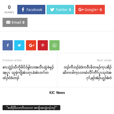
0
Facebook
Twitter
0
Google+
0
Email
0
Previous article
Next article
စၢၤသွဲၣ်သီကၠိဖိပိၥ်ခွါလၢအလီၤထွံဖဲမုၣ်
ဘၣ်ကီဘၣ်ခဲဒဲကဝီၤဖိတဖၣ်က့ၤအိၣ်
အ့ပူၤ သူမှဲကျိအံၤတုၤခဲအံၤတၢ်တ
ဆိးကဒါက့ၤလၢထံလီၢ်ကီၢ်ပူၤသ့ဝဲအ
ထံၣ်၀ဲဒံးဘၣ်
ဂ့ၢ်,ခ့ၣ်အဲၣ်ယူၣ်စံးဝဲ
KIC News
“စးထီၣ်ဒီသဒၢလီၤပသးလၢ အကျိၤအကျဲဘၣ်ဘၣ်”