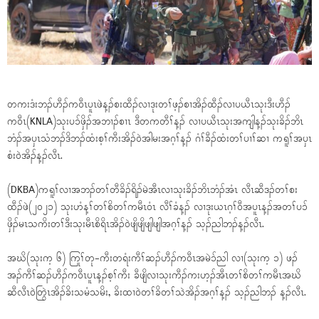
တကးဒံးဘၣ်ဟီၣ်က၀ီၤပူၤဖဲန့ၣ်စးထီၣ်လၢဒုးတၢ်ဖ့ၣ်စၢအိၣ်ထီၣ်လၢပယီၤသုးဒီးဟီၣ်
က၀ီၤ(KNLA)သုးပၥ်ဖှိၣ်အဘၢၣ်စၢၤ ဒီတကတီၢ်န့ၣ် လၢပယီၤသုးအကျါန့ၣ်သုးခိၣ်ဘိၤ
ဘံၣ်အပှၤသံဘၣ်ဒိဘၣ်ထံးစ့ၢ်ကီးအိၣ်ဝဲအါမးအဂ့ၢ်န့ၣ် ဂံၢ်ခီၣ်ထံးတၢ်ပၢၢ်ဆၢ ကရူၢ်အပှၤ
စံးဝဲအိၣ်န့ၣ်လီၤ.
(DKBA)ကရူၢ်လၢအဘၣ်တၢ်တီခိၣ်ရိၣ်မဲအီၤလၢသုးခိၣ်ဘိၤဘံၣ်အံၤ လီၤဆီဒၣ်တၢ်စး
ထီၣ်ဖဲ(၂၀၂၁) သုးဟံန့ၢ်တၢ်စိတၢ်ကမီၤ၀ံၤ လီၢ်ခံန့ၣ် လၢဒုးယၤဂ့ၢ်၀ီအပူၤန့ၣ်အတၢ်ပၥ်
ဖှိၣ်မၤသကိးတၢ်ဒီးသုးမီၤစိရိၤအိၣ်ဝဲဖျိဖျိဖျါဖျါအဂ့ၢ်န့ၣ် သ့ၣ်ညါဘၣ်န့ၣ်လီၤ.
အဃိ(သုးက့ ၆) ကြုၢ်တု-ကီးတရံးကီၢ်ဆၣ်ဟီၣ်က၀ီၤအမဲၥ်ညါ လၢ(သုးက့ ၁) ဖၣ်
အၣ်ကီၢ်ဆၣ်ဟီၣ်ကဝီၤပူၤန့ၣ်စ့ၢ်ကီး ခီဖျိလၢသုးကီၣ်ကးဟ့ၣ်အီၤတၢ်စိတၢ်ကမီၤအဃိ
ဆီလီၤဝဲတြဲၤအိၣ်ခိးသမံသမိး, ခိးထၢဝဲတၢ်ခိတၢ်သွဲအိၣ်အဂ့ၢ်န့ၣ် သ့ၣ်ညါဘၣ် န့ၣ်လီၤ.