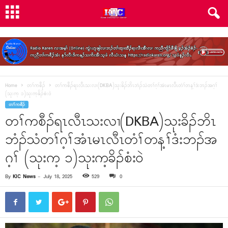
Home
တၢ်ကစီၣ်
တၢ်ကစီၣ်ရၤလီၤသးလၢ(DKBA)သုးခိၣ်ဘိၤဘံၣ်သံတၢ်ဂ့ၢ်အံၤမၤလီၤတံၢ်တန့ၢ်ဒံးဘၣ်အဂ့ၢ်
(သုးက့ ၁)သုးက့ခိၣ်စံးဝဲ
တၢ်ကစီၣ်
တၢ်ကစီၣ်ရၤလီၤသးလၢ(DKBA)သုးခိၣ်ဘိၤ
ဘံၣ်သံတၢ်ဂ့ၢ်အံၤမၤလီၤတံၢ်တန့ၢ်ဒံးဘၣ်အ
ဂ့ၢ် (သုးက့ ၁)သုးက့ခိၣ်စံးဝဲ
By
KIC News
-
July 18, 2025
529
0