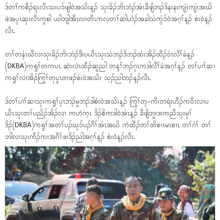
ဒ်တၢ်ကစီၣ်ရၤလီၤသးပၥ်ဖျါဝဲအသိးန့ၣ် သုးခိၣ်ဘိၤဘံၣ်အံၤခီဖျိဘၣ်ဒိနးနးကျံၤကျံၤအဃိ
ဖဲအပှၤဆှၢလီၤကူစါ ယါဘျါအီၤလၢတီၤကလ့တၢ်ဆါဟံၣ်အခါသံကွံၥ်ဝဲအဂ့ၢ်န့ၣ် စံး၀ဲန့ၣ်
လီၤ.
တၢ်တနံၤဃီလၢသုးခိၣ်ဘိၤဘံၣ်ဒီးပယီၤသုးသံဘၣ်ဒိဘၣ်ထံးအိၣ်ထီၣ်ဝံၤလီၢ်ခံန့ၣ်
(DKBA)ကရူၢ်တကပၤ ဆဲးလဲၤထီၣ်ဆူညါ တန့ၢ်ဘၣ်ဂုၤကဒါလီၢ်ခံအဂ့ၢ်န့ၣ် တၢ်ပၢၢ်ဆၢ
ကရူၢ်လၢအိၣ်ကြုၢ်တုပူၤတဖၣ်စံးဝဲအသိး သ့ၣ်ညါဘၣ်န့ၣ်လီၤ.
ဒ်တၢ်ပၢၢ်ဆၢသုးကရူၢ်ပှၤဘၣ်မူဘၣ်ဒါစံးဝဲအသိးန့ၣ် ကြုၢ်တု-ကီးတရံးဟီၣ်က၀ီၤလၢပ
ယီၤသုးတၢ်ပညိၣ်အိၣ်လၢ ကဟဲက့ၤ ဒိၣ်စိကဒါဝဲအံၤန့ၣ် ခီဖျိဘူးဒးကညီသုးမုၢ်
ဒိၣ်(DKBA)ကရူၢ်အတၢ်ပၣ်ဃုၥ်ပၣ်ဂီၢ်အံၤအဃိ ကဲထီၣ်တၢ်တိစၢၤမၤစၢၤ တၢ်ဂံၢ် တၢ်
ဘါလၢသုးကီၣ်ကးအဂီၢ်ဖးဒိၣ်ညါအဂ့ၢ်န့ၣ် စံးဝဲန့ၣ်လီၤ.