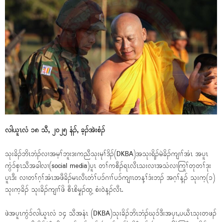
လါယူၤလံ ၁၈ သီ, ၂၀၂၅ နံၣ်, ခ့ၣ်အဲးစံၣ်
သုးခိၣ်ဘိၤဘံၣ်လၢအမ့ၢ်ဘူးဒးကညီသုးမုၢ်ဒိၣ်(DKBA)အသုးရိၣ်မဲခိၣ်ကျၢၢ်အံၤ အပူၤ
ကွံၥ်စှၤသီအခါလၢ(social media)ပူၤ တၢ်ကစီၣ်ရၤလီၤသးလၢအသံလၢကြုၢ်တုတၢ်ဒုး
ပူၤဒီး လၢတၢ်ဂ့ၢ်အံၤအဖီခိၣ်မၤလီၤတံၢ်ပၥ်ဂၢၢ်ပၥ်ကျၢၤတန့ၢ်ဒံးဘၣ် အဂ့ၢ်န့ၣ် သုးက့(၁)
သုးက့ခိၣ် သုးခိၣ်ကျၢၢ်ဖိ စီၤစိမၠ့ၣ်ထွ့ စံးဝဲန့ၣ်လီၤ.
ဖဲအပူၤကွံၥ်လါယူၤလံ ၁၄ သီအနံၤ (DKBA)သုးခိၣ်ဘိၤဘံၣ်ဃုၥ်ဒီးအပှၤ,ပယီၤသုးတဖၣ်