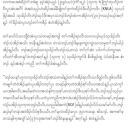
လၢကမၤအါထီၣ်ဂံၢ်ဘါဆူ ခ့ၣ်အဲၣ်ယူၣ် (ဒူပျၥ်ယၥ်)ကီၢ်ရ့ၣ် (သုးက့ ၆)ကြုၢ်တုဟီၣ်က
ဝီၤပူၤအံၤအဂီၢ် ဖဲအဝဲသ့ၣ်ဟဲထီၣ်အခါခီဖျိတၢ်ဒုးကဲထီၣ်ဝဲဒီးဟီၣ်က၀ီၤ (KNLA) သုးပၥ်
ဖှိၣ်အဃိ သုးခိၣ်ဘိၤဘံၣ်ဃုၥ်ဒီးအပှၤသံဘၣ်ဒိဘၣ်ထံးကအိၣ်လၢ(၃၀)ဂၤဃၣ်ဃၣ်အဂ့ၢ်
န့ၣ် ဂံၢ်ခီၣ်ထံးပှၤဟ့ၣ်တၢ်ကစီၣ် စံးဝဲအိၣ်န့ၣ်လီၤ.
တၢ်ခးလိၥ်သးဘျီဝဲအံၤပှၤသံတဖၣ်အကျါ တၢ်ကစီၣ်ရၤလီၤသးလၢပၣ်ဃုၥ်သုးခိၣ်ဘိၤ
ဘံၣ်သံအိၣ်အသိး တနီၤန့ၣ်စံး၀ဲလၢ တသံဘၣ်,ဘၣ်ဒိနးနးကျံၤကျံၤသးသမူတၢ်ဘၣ်ယိၣ်
အိၣ်န့ၣ်လီၤ. ဘၣ်ဆၣ်ဘၣ်ဃးသုးခိၣ်ဘိၤဘံၣ်သံ,တသံ တၢ်ဂ့ၢ်အံၤ ပၥ်ဂၢၢ်ပၥ်ကျၢၤမၤ
လီၤတံၢ်အီၤတန့ၢ်ဒံးဘၣ်အဂ့ၢ်န့ၣ် (သုးက့ ၁) သုးခိၣ်ကျၢၢ်ဖိ စီၤစိမၠ့ၣ်ထွ့ ပဲၥ်ထံနီၤဖး စံး
ဘၣ် ခ့ၣ်အဲးစံၣ်-ကညီ တၢ်ကစီၣ်ဒ်အံၤန့ၣ်လီၤ.
“ဘၣ်ဃးနၢ်ဟူလၢသုးခိၣ်ဘိၤဘံၣ်အသံတခါန့ၣ်တၢ်ကစီၣ်ရၤလီၤသးဒီဒူၣ်လီၤ.ဒူဖိသဝီဖိ
ကမျၢၢ်တဲဝဲအိၣ်,မ့၀ံၤပှၤအိၣ်လၢ၀့ၢ်ပူၤ တဖၣ်နါက့တဲဝဲအိၣ်စ့ၢ်လီၤလၢအသံန့ၣ်.ပှၤသံကွၢ်
ယၤအါမးလီၤ.အဃိမ့တဲလၢအသံနါက့သ့စ့ၢ်,တသံဘၣ်ဒီးသ့စ့ၢ်ကီးလီၤ.ဘၣ်သ့ၣ်သ့ၣ်ပှၤ
ကမၤလီၤမၢ်မံၤဒီးသ့စ့ၢ်လီၤ.ပကဲပှၤကညီကဒဲကဒဲပအဲၣ်ဒိးထံၣ်လိၥ်ကသါသးစ့ၢ်,ဘၣ်မနုၤ
လဲၣ်ပအိၣ်သုးက့တဘ့ၣ်ဃီလီၤ.လၢညါခါအကဲ(BGF)ခါန့ၣ်ပထံၣ်လိၥ်သးမၢ်မၢ်လီၤ.ဘၣ်
ဆၣ်မုၢ်တနံၤအ၀ဲဖီၣ်လိၥ်စုဒီးပယီၤ.တၢ်နလဲၤထီၣ်ခးပှၤ ဒုပှၤကခးနၤ ဧါသၢၣ်. အကစၢ်မ့
တသံနါက့အပျဲၢ်သံ(၃)ဂၤဒုအကစၢ်ဘၣ်ဒိဝဲနးနးန့ၣ်”အဂ့ၢ်န့ၣ် စံးဝဲန့ၣ်လီၤ.