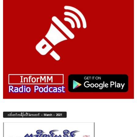
လံာ်တၢ်ကစီၣ်လီၢ်ခံကတၢၢ် – March – 2021