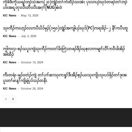
ကၠိဖိဒီးကၠိသရၣ်ဘၣ်သံအဂၤ(၂၀)ဘျဲၣ်တၢ်ကဲထီၣ်သးအံၤ ပှၤလၢပၣ်ဃုၥ်တဖၣ်တၢ်ဘၣ်
ဟံးအရ့တုၤလီၤတီၤလီၤအဂ့ၢ်(NUG)စံးဝဲ
-
KIC News
May 13, 2025
သုးကီၣ်ကးဟ့ၣ်လၤကပီၤပိၥ်မုၣ်(၁၅၀)ဘျဲၣ်အကျါပၣ်ဃုၥ်(PC)ကရၢခိၣ်-၂ နီၢ်ကပီၤထူ
-
KIC News
July 3, 2025
ကၠါကလ့-စၣ်သပၠ့ၤကျဲသုးကီၣ်ကးတၢ်ခိးတြဲၤတဖၣ်ဖီၣ်ဃ့စ့လၢကမျၢၢ်လီၢ်ကဝီၤဖိအိၣ်
အါထီၣ်
-
KIC News
October 13, 2024
ကီးတရံး-မၠၣ်၀တံၣ်ကျဲ တၢ်ပၢၢ်ဆၢသုးကရူၢ်ဒီးအီၣ်စ့ၣ်ယးသုးကျိၤသုးပၥ်ဖှိၣ်တၢ်ဒုးအ
ပူၤတၢ်မၤန့ၢ်ကျိချံပှၥ်သၣ်တနီၤ
-
KIC News
October 28, 2024