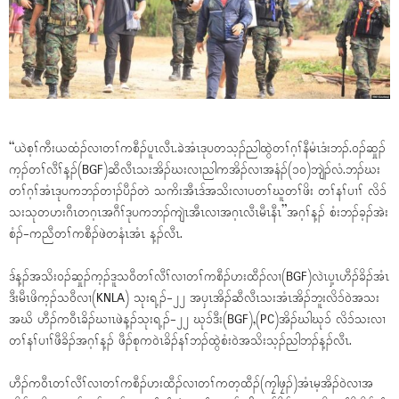
“ယဲစ့ၢ်ကီးယထံၣ်လၢတၢ်ကစီၣ်ပူၤလီၤ.ခဲအံၤဒုပတသ့ၣ်ညါထွဲတၢ်ဂ့ၢ်နီမံၤဒံးဘၣ်.ဝၣ်ဆှုၣ်
က့ၣ်တၢ်လီၢ်န့ၣ်(BGF)ဆီလီၤသးအိၣ်ဃးလၢညါကအိၣ်လၢအနံၣ်(၁၀)ဘျဲၣ်လံ.ဘၣ်ဃး
တၢ်ဂ့ၢ်အံၤဒုပကဘၣ်တၢၣ်ပီၣ်တဲ သကိးအီၤဒ်အသိးလၢပတၢ်ဃူတၢ်ဖိး တၢ်နၢ်ပၢၢ် လိၥ်
သးသုတဟးဂီၤတဂ့ၤအဂီၢ်ဒုပကဘၣ်ကျဲၤအီၤလၢအဂ့ၤလီၤမီၤနီၤ”အဂ့ၢ်န့ၣ် စံးဘၣ်ခ့ၣ်အဲး
စံၣ်-ကညီတၢ်ကစီၣ်ဖဲတနံၤအံၤ န့ၣ်လီၤ.
ဒ်န့ၣ်အသိးဝၣ်ဆှုၣ်က့ၣ်ဒူသဝီတၢ်လီၢ်လၢတၢ်ကစီၣ်ဟးထီၣ်လၢ(BGF)လဲၤပှ့ၤဟီၣ်ခိၣ်အံၤ
ဒီးမီၤဖိက့ၣ်သဝီလၢ(KNLA) သုးရ့ၣ်-၂၂ အပှၤအိၣ်ဆီလီၤသးအံၤအိၣ်ဘူးလိၥ်ဝဲအသး
အဃိ ဟီၣ်ကဝီၤခိၣ်ဃၢၤဖဲန့ၣ်သုးရ့ၣ်-၂၂ ဃုၥ်ဒီး(BGF),(PC)အိၣ်ဃါဃုၥ် လိၥ်သးလၢ
တၢ်နၢ်ပၢၢ်ဖီခိၣ်အဂ့ၢ်န့ၣ် ဖီၣ်စုကဝဲၤခိၣ်နၢ်ဘၣ်ထွဲစံးဝဲအသိးသ့ၣ်ညါဘၣ်န့ၣ်လီၤ.
ဟီၣ်ကဝီၤတၢ်လီၢ်လၢတၢ်ကစီၣ်ဟးထီၣ်လၢတၢ်ကတ့ထီၣ်(ကၠါဖၠၣ်)အံၤမ့အိၣ်ဝဲလၢအ