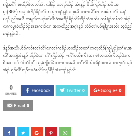
ကျဲအဂီၢ် စးထီၣ်ဖဲတလါအံၤ လါနိၣ် ဝ့ဘၢၣ်ထီၣ် အံၤန့ၣ် မီၤဖိက့ၣ်ဟီၣ်ကဝီၤအ
ပူၤ(BGF)ဟးပှ့ၤဝဲဟီၣ်ခိၣ်လီၢ်တအ့ကၢၣ်န့ၣ်လၢစ့ယိၤတကလီၢ်တုၤလၢခံကလီၢ် ဃၣ်
ဃၣ် ညါအဃိ ကမျၢၢ်တဖၣ်ဆါလီၤဝဲအဟီၣ်ခိၣ်လီၢ်အိၣ်လံအသိး တၢ်ရဲၣ်တၢ်ကျဲၤအိၣ်
လၢကပှ့ၤဝဲဟီၣ်ခိၣ်အအ့ကၢၣ်လၢ အကထိညါအဂ့ၢ်န့ၣ် လံၥ်တၢ်ပၥ်ဖျါပူၤအသိး သ့ၣ်ညါ
ဘၣ်န့ၣ်လီၤ.
ဒ်န့ၣ်အသိးဟီၣ်ကဝီၤတၢ်လီၢ်လၢတၢ်ကစီၣ်ဟးထီၣ်လၢတၢ်ကတ့ထီၣ်(ကၠါဖၠၣ်)တၢ်မၤအ
လီၢ်အကျဲအံၤန့ၣ် အိၣ်ဝဲလၢ ကီၢ်ကၠီၣ်တဲၣ် -ကီၢ်ပယီၤကီၢ်ဆၢ မဲၢ်လးဘၣ်ကီဘၣ်ခဲဒဲက
ဝီၤဆၢလၥ် မဲၢ်တီၢ်ဝ့ၢ် သူမှဲကျိဝၢ်ခီတကပၤအဃိ တၢ်လီၢ်အံၤအိၣ်ဝဲတယံၤတဘူးဒီး ခ့ၣ်
အဲၣ်ယူၣ်လီၢ်ခၢၣ်သးဝဲၤလီၢ်သ့ၣ်ခိၣ်အံၤဘၣ်န့ၣ်လီၤ.
0
Facebook
Twitter
0
Google+
0
Email
0