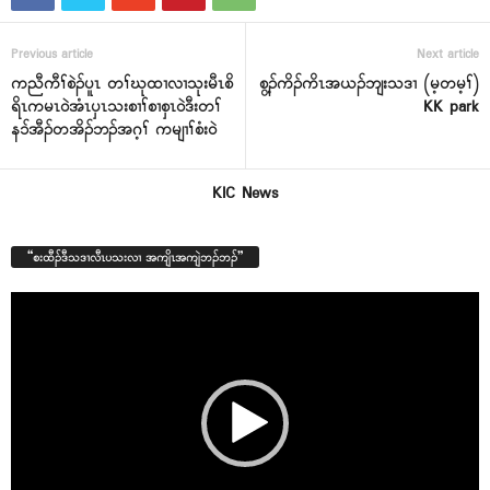
Previous article
Next article
ကညီကီၢ်စဲၣ်ပူၤ တၢ်ဃုထၢလၢသုးမီၤစိ
စွ့ၣ်ကိၣ်ကိၤအယၣ်ဘျးသဒၢ (မ့တမ့ၢ်)
ရိၤကမၤဝဲအံၤပှၤသးစၢၢ်စၢစှၤဝဲဒီးတၢ်
KK park
နၥ်အီၣ်တအိၣ်ဘၣ်အဂ့ၢ် ကမျၢၢ်စံးဝဲ
KIC News
“စးထီၣ်ဒီသဒၢလီၤပသးလၢ အကျိၤအကျဲဘၣ်ဘၣ်”
Video
Player