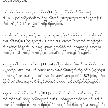
သ့ၣ်ညါ ဘၣ်န့ၣ်လီၤ.
ဘၣ်ဆၣ်ဘၣ်ဃးတၢ်ကစီၣ်ဟးထီၣ်လၢ(BGF)လဲၤပှ့ၤဟီၣ်ခိၣ်တၢ်လီၢ်တၢ်ကျဲ
အံၤ(MPA)တၢ်ကစီၣ်ပၥ်ဖျါဝဲအမဲၥ်ညါ လီၢ်ကဝီၤ ပှၤဘၣ်မူဘၣ်ဒါလၢအိၣ်ဖဲန့ၣ်တနီၤစ့ၢ်
ကီးစံးဘၣ်ခ့ၣ်အဲးစံၣ်-ကညီတၢ်ကစီၣ်အိၣ်ဝဲန့ၣ်လီၤ.
လၢတၢ်ကစီၣ်ဟးထီၣ်အဖီခိၣ်အံၤ ပခ့ၣ်အဲးစံၣ်-ကညီတၢ်ကစီၣ်ဆဲးကျိးသံကွၢ် ကညီ
သုးခိးကီၢ်ဆၢ(BGF)သုးခိၣ်ကျၢၢ်ဖိ စီၤတ့ၤဝ့ အခါ စံးဝဲလၢ “တတ့ဘၣ်.လဲၤကွၢ်ကွၢ်ဝဲ
လဲၤတရံးကွၢ်ဝဲဒ်န့ၣ်လီၤ. လၢကတ့မနုၤမတၤဒုတအိၣ်ဒံးဘၣ်.ယသ့ၣ်ညါန့ၣ် လဲၤကွၢ်ဝဲ
တၢ်အိၣ်သးလီၤ.ကဲထီၣ်တကဲထီၣ်ဒုတသ့ၣ်ညါဒံးဘၣ်”အဂ့ၢ်န့ၣ် စံးဝဲန့ၣ်လီၤ.
အပူၤကွံၥ်လါအီးကထိဘၢၣ်အခါ (KK Park)ကၠါဖၠၣ်တၢ်ဖံးတၢ်မၤလီၢ်လၢအိၣ်ဆီလီၤသး
ဖဲမၠၣ်ဝတံၣ်ဃ့ၢ်ဃၢၤအံၤ ပယီၤသုးပၥ် မၤသးလဲၤနုၥ်လီၤမၤဆှဲလဲ,ထံဂုၤကီၢ်ဂၤ(ကၠါဖၠၣ်)ပှၤ
မၤတၢ်ဖိဃုၥ်ဒီးကီၢ်ပယီၤပှၤမၤတၢ်ဖိဃ့ၢ်ထီၣ်သုးလီၢ်သုးကျဲဝံၤလီၢ်ခံ (BGF)လဲၤပှ့ၤ ဟီၣ်
ခိၣ်လီၢ်တၢ်လီၢ်တၢ်ကျဲ လၢမီၤဖိက့ၣ်ဟီၣ်ကဝီၤတကပၤ ဘၣ်ဟဲအိၣ်ဖျါထီၣ်ဝဲန့ၣ်လီၤ.
ဒ်န့ၣ်အသိးဟီၣ်ကဝီၤတၢ်လီၢ်လၢ(BGF)လဲၤပှ့ၤဟီၣ်ခိၣ်ခဲအံၤန့ၣ် တမ့ၢ်မီၤဖိက့ၣ်လိၤလိၤ
ဘၣ် အိၣ်ဝဲလၢမီၤဖိက့ၣ်-ကနိးထၣ်သဝီ ဘၢၣ်စၢၤ ဝၣ်ဆှုၣ်က့ၣ်သဝီတကပၤဒီး ခဲအံၤဒ်
တၢ်ကစီၣ်ဟးထီၣ်အသိးတၢ်တ့ထီၣ်ဘှီထီၣ်ဝဲတၢ်သူၣ်ထီၣ်အိၣ်တဖျၢၣ်လံ အဂ့ၢ်န့ၣ် လီၢ်