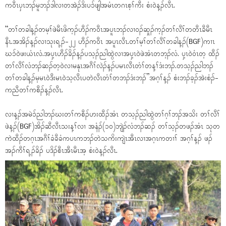
ကဝီၤပှၤဘၣ်မူဘၣ်ဒါလၢတအဲၣ်ဒိးပၥ်ဖျါအမံၤတဂၤစ့ၢ်ကီး စံးဝဲန့ၣ်လီၤ.
“တၢ်တခါန့ၣ်တမ့ၢ်ဖဲမီၤဖိက့ၣ်ဟီၣ်ကဝီၤအပူၤဘၣ်လၢဝၣ်ဆှုၣ်က့ၣ်တၢ်လီၢ်တတီၤခီမီၤ
နီၤ.အအိၣ်န့ၣ်လၢသုးရ့ၣ်-၂၂ ဟီၣ်ကဝီၤ အပူၤလီၤ.တၢ်မ့ၢ်တၢ်လီၢ်တခါန့ၣ်(BGF)ကၢၤ
ဃၥ်ဝဲဖးယံၤလံ.အပှ့ၤဟီၣ်ခိၣ်န့ၣ်ပသ့ၣ်ညါထွဲလၢအပှ့ၤဝဲဖဲအံၤတဘ့ၣ်လံ. ပှ့ၤဝဲဝံၤတ့ ထီၣ်
တၢ်လီၢ်လံဘၣ်ဆၣ်တ့ဝဲလၢမနုၤအဂီၢ်လဲၣ်န့ၣ်ပမၤလီၤတံၢ်တန့ၢ်ဒံးဘၣ်.တသ့ၣ်ညါဘၣ်
တၢ်တခါန့ၣ်မ့မၤဝဲဒီးမၤဝဲသ့လီၤပတဲလီၤတံၢ်တဘၣ်ဒံးဘၣ်”အဂ့ၢ်န့ၣ် စံးဘၣ်ခ့ၣ်အဲးစံၣ်-
ကညီတၢ်ကစီၣ်န့ၣ်လီၤ.
လၢန့ၣ်အမဲၥ်ညါဘၣ်ဃးတၢ်ကစီၣ်ဟးထီၣ်အံၤ တသ့ၣ်ညါထွဲတၢ်ဂ့ၢ်ဘၣ်အသိး တၢ်လီၢ်
ဖဲန့ၣ်(BGF)အိၣ်ဆီလီၤသးန့ၢ်လၢ အနံၣ်(၁၀)ဘျဲၣ်လံဘၣ်ဆၣ် တၢ်သ့ၣ်တဖၣ်အံၤ သုတ
ကဲထီၣ်တဂ့ၤအဂီၢ်ခံခီခံကပၤကဘၣ်တဲသကိးကျဲၤအီၤလၢအဂ့ၤကတၢၢ် အဂ့ၢ်န့ၣ် ဖၣ်
အၣ်ကီၢ်ရ့ၣ်ခိၣ် ပဒိၣ်စီၤအီၤမီၤအ့ စံးဝဲန့ၣ်လီၤ.