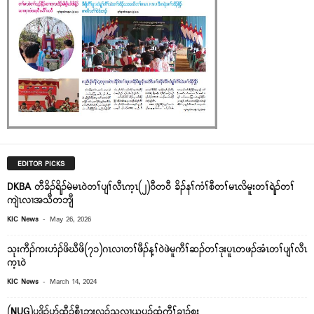
EDITOR PICKS
DKBA တီခိၣ်ရိၣ်မဲမၤဝဲတၢ်ပျၢ်လီၤက့ၤ(၂)ဝီတဝီ ခိၣ်နၢ်ကံၢ်စီတၢ်မၤလိမူးတၢ်ရဲၣ်တၢ်
ကျဲၤလၢအသီတဘျီ
-
KIC News
May 26, 2026
သုးကီၣ်ကးဟံၣ်ဖိဃီဖိ(၇၁)ဂၤလၢတၢ်ဖီၣ်န့ၢ်၀ဲဖဲမူကီၢ်ဆၣ်တၢ်ဒုးပူၤတဖၣ်အံၤတၢ်ပျၢ်လီၤ
က့ၤ၀ဲ
-
KIC News
March 14, 2024
(NUG)ပဒိၣ်ပာ်ထီၣ်စီၤဘးလၣ်သ့လၢယပၣ်ထံကီၢ်ခၢၣ်စး