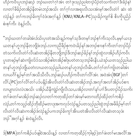
ဟီၣ်ကဝီၤပူၤဘၣ်ဆၣ် ဘၣ်ဃးတၢ်ဂ့ၢ်အံၤ တၢ်ဒုးသ့ၣ်ညါတၢၣ်ပီၣ်တဲသကိးတၢ်ဒီးခိၣ်နၢ်
လၢတၢ်ဖီခိၣ်တအိၣ်နီတမံၤဘၣ်အသိး တၢ်ဂ့ၢ်လၢအရၤလီၤသးအံၤမ့ၢ်အလီၤတံၢ် ဆဲး ထဲ
လဲၣ်န့ၣ် တၢ်ကဘၣ်ခိးကွၢ်ဝဲဒံးအဂ့ၢ်န့ၣ် (KNU/KNLA-PC)သုးခိၣ်ကျၢၢ်စိ စီၤကၠီၤညိၣ်
စံးစ့ၢ်ကီး ဝဲန့ၣ်လီၤ.
“ဘၣ်ဃးတၢ်တခါအံၤဒ်သိးပှၤတဲအသိးန့ၣ်ကမ့ၢ်သ့ဒီးတမ့ၢ်ဘၣ်စ့ၢ်ကီးသ့လီၤ.မ့မ့ၢ်ယၤဒု
ယတနၢ်ဟူဘၣ်နီတဘျီဒံးဘၣ်.လၢကညီဖီၣ်စုကဝဲၤခိၣ်နၢ်အဘၢၣ်စၢၤစ့ၢ်ကီးတၢ်တၢၣ်ပီၣ်
တဲသကိးလီၤတံၢ်လီၤဆဲးတအိၣ်နီတဘျီဘၣ်ဒီးဘၣ်ဆၣ်ခိၣ်နၢ်ဘၣ်ထွဲလၢအိၣ်ဟီၣ်ကဝီၤ
ပူၤတဖၣ်မ့ၢ်ဆဲးကျိးလိၥ်သးအိၣ်ဧါတအိၣ်ဧါဒုပတဲတသ့ဘၣ်မီၤနီၤ.ယဲဒၣ်ယတသ့ၣ်ညါယ
တနၢ်ဟူဘၣ်ဘျီယတဲလၢယတသ့ၣ်ညါယတနၢ်ဟူဘၣ်လီၤမီၤ.တၢ်ဂ့ၢ်တၢ်ကျိၤတခါအံၤ
လၢယဂီၢ်န့ၣ်မ့ၢ်တၢ်အသီသီလီၤ.ဘၣ်ဆၣ်ပဟီၣ်ကဝီၤတၢ်လီၢ်အံၤ အဝဲအံၤ(BGF)တၢ်
လီၢ်,(PC)တၢ်လီၢ်တၢ်ပၥ်ပနီၣ်အီၤလီၤတံၢ်လီၤဆဲးတအိၣ်ဘၣ်.အလုၢ်အလၢ်အိၣ်ပၥ်စၢၤ
လၢပျၢၤလံၤလံၤအသိး ပအိၣ်ယီနီကျဲၣ်ကျီလီၤသး,ပအိၣ်လၢတၢ်နၢ်ပၢၢ်ဒီးပတၢၣ်ပီၣ်သကိး
တၢ်ဖံးတၢ်မၤအိၣ်ဘၣ်ဆၣ်လၢတၢ်ကတ့ထီၣ်တၢ်အံၤမ့ၢ်မတဂၤတီၣ်ထီၣ်တၢ်ကစီၣ်
လဲၣ်,တၢ်ကသူၣ်ထီၣ်ဘှီထီၣ်မတၤဒုအကလုၥ်လဲၣ်န့ၣ်ပတသ့ၣ်ညါထွဲဘၣ်အဖီခိၣ်မ့ၢ်တၢ်
လီၤတံၢ်လီၤဆဲးကအိၣ်ဒ်လဲၣ်န့ၣ်ပကဘၣ်ခိးကွၢ်အီၤပတဲအီၤလီၤတံၢ်လီၤဆဲးတသ့ဒံး
ဘၣ်”အဂ့ၢ်န့ၣ် စံးဝဲန့ၣ်လီၤ.
ဒ်(MPA)တၢ်ကစီၣ်ပၥ်ဖျါဝဲအသိးန့ၣ် လၢတၢ်ကတ့ထီၣ်(ကၠါဖၠၣ်)တၢ်ဖံးတၢ်မၤအလီၢ်အ