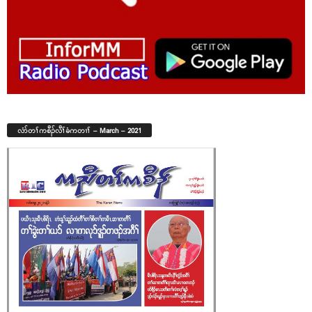
လံာ်တၢ်ကစီၣ်လီၢ်ခံကတၢၢ် – March – 2021