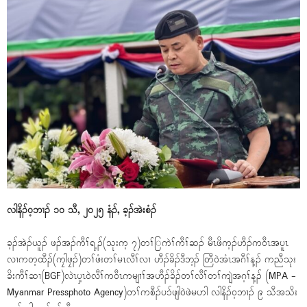
လါနိၣ်ဝ့ဘၢၣ် ၁၀ သီ, ၂၀၂၅ နံၣ်, ခ့ၣ်အဲးစံၣ်
ခ့ၣ်အဲၣ်ယူၣ် ဖၣ်အၣ်ကီၢ်ရ့ၣ်(သုးက့ ၇)တၢ်ြကဲၢ်ကီၢ်ဆၣ် မီၤဖိက့ၣ်ဟီၣ်ကဝီၤအပူၤ
လၢကတ့ထီၣ်(ကၠါဖၠၣ်)တၢ်ဖံးတၢ်မၤလီၢ်လၢ ဟီၣ်ခိၣ်ဒီဘ့ၣ် တြီဝဲအံၤအဂီၢ်န့ၣ် ကညီသုး
ခိးကီၢ်ဆၢ(BGF)လဲၤပှ့ၤဝဲလီၢ်ကဝီၤကမျၢၢ်အဟီၣ်ခိၣ်တၢ်လီၢ်တၢ်ကျဲအဂ့ၢ်န့ၣ် (MPA -
Myanmar Pressphoto Agency)တၢ်ကစီၣ်ပၥ်ဖျါဝဲဖဲမဟါ လါနိၣ်ဝ့ဘၢၣ် ၉ သီအသိး