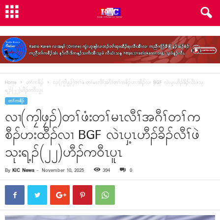
Home
တၢ်ကစီၣ်
လၢ(ကၠါဖၠၣ်)တၢ်ဖံးတၢ်မၤလီၢ်အဂီၢ်တၢ်ကစီၣ်ဟးထီၣ်လၢ BGF လဲၤပှ့ၤဟီၣ်ခိၣ်လီၢ်ဖဲသုး
ရ့ၣ်(၂၂)ဟီၣ်ကဝီၤပူၤ
တၢ်ကစီၣ်
လၢ(ကၠါဖၠၣ်)တၢ်ဖံးတၢ်မၤလီၢ်အဂီၢ်တၢ်က
စီၣ်ဟးထီၣ်လၢ BGF လဲၤပှ့ၤဟီၣ်ခိၣ်လီၢ်ဖဲ
သုးရ့ၣ်(၂၂)ဟီၣ်ကဝီၤပူၤ
By
KIC News
-
November 10, 2025
394
0