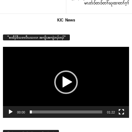
မၤတံၥ်တၥ်တၢ်ဃုထၢတၢ်ဂ့ၢ်
KIC News
“စးထီၣ်ဒီသဒၢလီၤပသးလၢ အကျိၤအကျဲဘၣ်ဘၣ်”
Video
Player
00:00
01:22