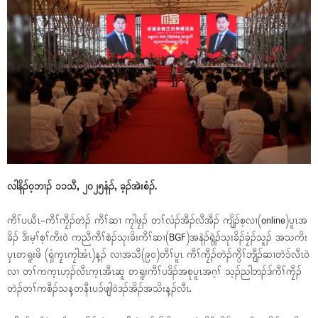
လါနိၣ်ဝ့ဘၢၣ် ၁၁သီ, ၂၀၂၅နံၣ်, ခ့ၣ်အဲးစံၣ်.
ကီၢ်ပယီၤ-ကီၢ်ကၠီၣ်တဲၣ် ကီၢ်ဆၢ ကၠါဖၠၣ် တၢ်လံၣ်အီၣ်လီအီၣ် ကျိၣ်စ့လၢ(online)ပူၤအ
ခိၣ် ဒီးမ့ၢ်စ့ၢ်ကီးဝဲ ကညီကီၢ်စဲၣ်သုးခိးကီၢ်ဆၢ(BGF)အနဲၣ်ရွဲၣ်သုးခိၣ်ခၠံၣ်သူၣ် အသကိး
ပှၤတရူးဖိ (ရှံကၠ့ၤကၠါအံၤ)န့ၣ် လၢအသီ(၉၀)တီၢ်ပူၤ ကီၢ်ကၠီၣ်တဲၣ်ကွီၢ်ဘျီၣ်ဆၢတဲၥ်လီၤဝဲ
လၢ တၢ်ကက့ၤဟ့ၣ်လီၤက့ၤအီၤဆူ တရူးကီၢ်ပဒိၣ်အစုပူၤအဂ့ၢ် သ့ၣ်ညါဘၣ်ဒ်ကီၢ်ကၠီၣ်
တဲၣ်တၢ်ကစီၣ်သန့တနီၤပၥ်ဖျါဝဲဒၣ်အိၣ်အသိးန့ၣ်လီၤ.