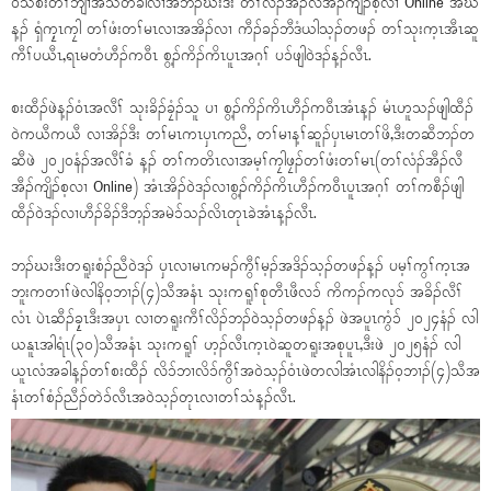
ဝဲသဲစးတၢ်ဘျၢအသီတခါလၢအဘၣ်ဃးဒီး တၢ်လံၣ်အီၣ်လီအီၣ်ကျိၣ်စ့လၢ Online အဃိ
န့ၣ် ရှံကၠ့ၤကၠါ တၢ်ဖံးတၢ်မၤလၢအအိၣ်လၢ ကီၣ်ခၣ်ဘီဒံယါသ့ၣ်တဖၣ် တၢ်သုးက့ၤအီၤဆူ
ကီၢ်ပယီၤ,ရၤမတံဟီၣ်ကဝီၤ စွ့ၣ်ကိၣ်ကိၤပူၤအဂ့ၢ် ပၥ်ဖျါဝဲဒၣ်န့ၣ်လီၤ.
စးထီၣ်ဖဲန့ၣ်ဝံၤအလီၢ် သုးခိၣ်ခၠံၣ်သူ ပၢ စွ့ၣ်ကိၣ်ကိၤဟီၣ်ကဝီၤအံၤန့ၣ် မံၤဟူသၣ်ဖျါထီၣ်
ဝဲကယီကယီ လၢအိၣ်ဒီး တၢ်မၤကၤပှၤကညီ, တၢ်မၢန့ၢ်ဆူၣ်ပှၤမၤတၢ်ဖိ,ဒီးတဆီဘၣ်တ
ဆီဖဲ ၂၀၂၀နံၣ်အလီၢ်ခံ န့ၣ် တၢ်ကတိၤလၢအမ့ၢ်ကၠါဖၠၣ်တၢ်ဖံးတၢ်မၤ(တၢ်လံၣ်အီၣ်လီ
အီၣ်ကျိၣ်စ့လၢ Online) အံၤအိၣ်ဝဲဒၣ်လၢစွ့ၣ်ကိၣ်ကိၤဟီၣ်ကဝီၤပူၤအဂ့ၢ် တၢ်ကစီၣ်ဖျါ
ထီၣ်ဝဲဒၣ်လၢဟီၣ်ခိၣ်ဒီဘ့ၣ်အမဲၥ်သၣ်လိၤတုၤခဲအံၤန့ၣ်လီၤ.
ဘၣ်ဃးဒီးတရူးစံၣ်ညီဝဲဒၣ် ပှၤလၢမၤကမၣ်ကွီၢ်မ့ၣ်အဒိၣ်သ့ၣ်တဖၣ်န့ၣ် ပမ့ၢ်ကွၢ်က့ၤအ
ဘူးကတၢၢ်ဖဲလါနိဝ့ဘၢၣ်(၄)သီအနံၤ သုးကရူၢ်စုတီၤဖီလၥ် ကိကၣ်ကလုၥ် အခိၣ်လီၢ်
လံၤ ပဲၤဆီၣ်ခၠ့ၤဒီးအပှၤ လၢတရူးကီၢ်လိၣ်ဘၣ်ဝဲသ့ၣ်တဖၣ်န့ၣ် ဖဲအပူၤကွံၥ် ၂၀၂၄နံၣ် လါ
ယနူၤအါရံၤ(၃၀)သီအနံၤ သုးကရူၢ် ဟ့ၣ်လီၤက့ၤဝဲဆူတရူးအစုပူၤ,ဒီးဖဲ ၂၀၂၅နံၣ် လါ
ယူၤလံအခါန့ၣ်တၢ်စးထီၣ် လိၥ်ဘၢလိၥ်ကွီၢ်အဝဲသ့ၣ်ဝံၤဖဲတလါအံၤလါနိၣ်ဝ့ဘၢၣ်(၄)သီအ
နံၤတၢ်စံၣ်ညီၣ်တဲၥ်လီၤအဝဲသ့ၣ်တုၤလၢတၢ်သံန့ၣ်လီၤ.