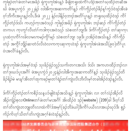
ကၠါဖၠၣ်တၢ်ဖံးတၢ်မၤအခိၣ် ရှံကၠ့ၤကၠါအံၤန့ၣ် ခီဖျိတရူးထံကီၢ်ပဒိၣ်အတၢ်ဃ့ထီၣ်တဆီအ
ဃိ ဖဲအပူၤကွံၥ် ၂၀၂၂နံၣ် လါအီကူးအဆၢကတီၢ်န့ၣ် ကီၢ်ကၠီၣ်တဲၣ်ဖီၣ်န့ၢ်ကွံၥ်ဝဲဒၣ်အီၤဖဲ
ဝ့ၢ်ဘီကီးအပူၤန့ၣ်လီၤ.ဒီးဖဲ ၂၀၂၂ နံၣ်လါနိၣ်ဝ့ဘၢၣ်အတီၢ်ပူၤန့ၣ် တရူးဃ့ထီၣ်ဝဲဒၣ် ကီၢ်
ကၠီၣ်တဲၣ်ဒ်သိး ကဟ့ၣ်က့ၤအဝဲသ့ၣ် ကၠါဖၠၣ်အခိၣ် ရှံကၠ့ၤကၠါအံၤ ဘၣ်ဆၣ် ကီၢ်ကၠီၣ်တဲၣ်
တကပၤ က့ၤကွၢ်လီၤတံၢ်ကဒါက့ၤအဝဲသ့ၣ် သဲစးတၢ်ဘျၢဒီး ဒ်ကီၢ်ကၠီၣ်တဲၣ် တၢ်ဆှၢက့ၤ
ပှၤထံဂုၤကီၢ်ဂၤဖိလၢမၤကမၣ်ကွီၢ်မ့ၣ် သဲစးတၢ်ဘျၢ ၁၉ဒီး၂၁အိၣ်ဝဲအသိးန့ၣ် ကီၢ်ကၠီၣ်
တဲၣ် အကွီၢ်ဘျီၣ်ဆၢတဲၥ်လီၤဝဲလၢကက့ၤဆှၢက့ၤဝဲဒၣ် ရှံကၠ့ၤကၠါအံၤဖဲအသီ(၉၀)တီၢ်ပူၤ
ဝံၤအလီၢ်ခံန့ၣ်လီၤ.
ရှံကၠ့ၤကၠါအံၤဒ်အမ့ၢ်ဝဲဒၣ် သုးခိၣ်ခၠံၣ်သူၣ်သကိးတဂၤအသိး ဒ်သိး အကဟးထီၣ်ဘၣ်လၢ
တၢ်ဒုးဃၥ်ပူၤအဂီၢ် ဖဲအပူၤကွံၥ်၂၀၂၄နံၣ်လါအီကူးအဆၢကတီၢ်န့ၣ် သုးခိၣ်ခၠံၣ်သူၣ်တီ
ခိၣ်ရိၣ်မဲ မၤန့ၢ်အီၤတၢ်ထုကဖၣ်မူးတၢ်ရဲၣ်တၢ်ကျဲၤလီၤဘီလီၤမုၢ်တခါအိၣ်ဝဲဒၣ်န့ၣ်လီၤ.
ဒ်ကီၢ်ကၠီၣ်တဲၣ်တၢ်ကစီၣ်သန့ပၥ်ဖျါဝဲဒၣ်အသိးန့ၣ် ရှံကၠ့ၤကၠါအံၤ လၢ တၢ်လံၣ်အီၣ်လီ
အီၣ်ကျိၣ်စ့လၢOnlineတၢ်ဖံးတၢ်မၤအဂီၢ် အိးထီၣ်ဝဲ ဒၣ်(website) (239)ခါ ဒီးဝ့ၢ်သီ
တၢ်တိၤကျဲၤတဘျုးတီၤလၢထံကီၢ်ဒ်အမ့ၢ်(ခၣ်ဘီဒံယါ)ဒီးကီၢ်ပယီၤလၢအပၣ်ဃုၥ်ဒီး စွ့ၣ်
ကိၣ်ကိၤဝ့ၢ်သီတၢ်တိၤကျဲၤအဂ့ၢ်စံးဝဲဒၣ်န့ၣ်လီၤ.