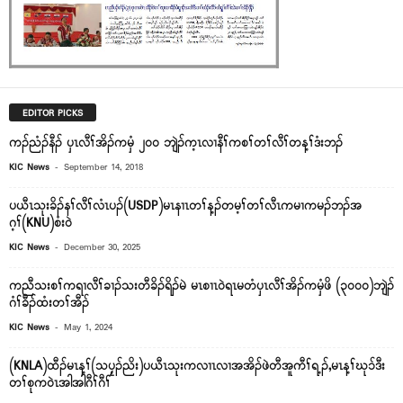
EDITOR PICKS
ကၣ်ညံၣ်နီၣ် ပှၤလီၢ်အိၣ်ကမှံ ၂၀၀ ဘျဲၣ်က့ၤလၢနီၢ်ကစၢ်တၢ်လီၢ်တန့ၢ်ဒံးဘၣ်
-
KIC News
September 14, 2018
ပယီၤသုးခိၣ်နၢ်လီၢ်လံၤပၣ်(USDP)မၤနၢၤတၢ်န့ၣ်တမ့ၢ်တၢ်လီၤကမၢကမၣ်ဘၣ်အ
ဂ့ၢ်(KNU)စံးဝဲ
-
KIC News
December 30, 2025
ကညီသးစၢ်ကရၢလီၢ်ခၢၣ်သးတီခိၣ်ရိၣ်မဲ မၤစၢၤ၀ဲရၤမတံၦၤလီၢ်အိၣ်ကမှံဖိ (၃၀၀၀)ဘျဲၣ်
ဂံၢ်ခီၣ်ထံးတၢ်အီၣ်
-
KIC News
May 1, 2024
(KNLA)ထီၣ်မၤန့ၢ်(သပၠ့ၣ်ညိး)ပယီၤသုးကလၢၤလၢအအိၣ်ဖဲတီအူကီၢ်ရ့ၣ်,မၤန့ၢ်ဃုၥ်ဒီး
တၢ်စုကဝဲၤအါအါဂီၢ်ဂီၢ်