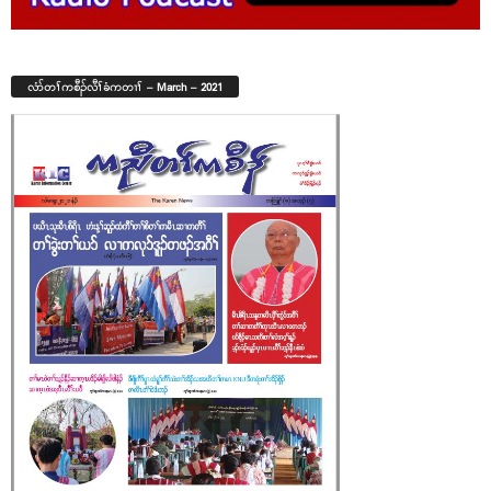
လံာ်တၢ်ကစီၣ်လီၢ်ခံကတၢၢ် – March – 2021