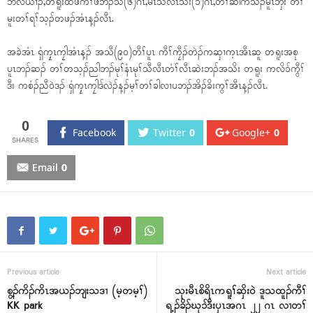
ဘံလံယၢၣ်,တရူးထံဖိကီၢ်ဖိဘၣ်သံ(၆)ဂၤ,မၤသံလီၤသး(၁)ဂၤ,တၢ်ဆါကသံၣ်မူၤဘှီး တၢ်
မူးတၢ်ရၢ်သ့ၣ်တဖၣ်အံၤန့ၣ်လီၤ.
အခဲအံၤ ရှံကၠ့ၤကၠါအံၤန့ၣ် အသီ(၉၀)တီၢ်ပူၤ ကီၢ်ကၠီၣ်တဲၣ်ကဆှၢက့ၤအီၤဆူ တရူးအစု
ပူၤဘၣ်ဆၣ် တၢ်တသ့ၣ်ညါဘၣ်မုၢ်နံၤမုၢ်သီလီၤတံၢ်လီၤဆဲးဘၣ်အသိး တရူး ကလိၥ်ကွီၢ်
ဒီး ကစံၣ်ညီဝဲဒၣ် ရှံကၠ့ၤကၠါဒ်လဲၣ်န့ၣ်မ့ၢ်တၢ်ခါလၢပဘၣ်အိၣ်ခိးကွၢ်အီၤန့ၣ်လီၤ.
0
Facebook
Twitter
0
Google+
0
Email
0
Previous article
Next article
စွ့ၣ်ကိၣ်ကိၤအယၣ်ဘျးသဒၢ (မ့တမ့ၢ်)
သုးမီၤစိရိၤကရူၢ်ဆှိးဝဲ ဒူသထူၣ်ကီၢ်
KK park
ရ့ၣ်ခိၣ်ဃုၥ်ဒီးပှၤအဂၤ ၂၂ ဂၤ လၢတၢ်