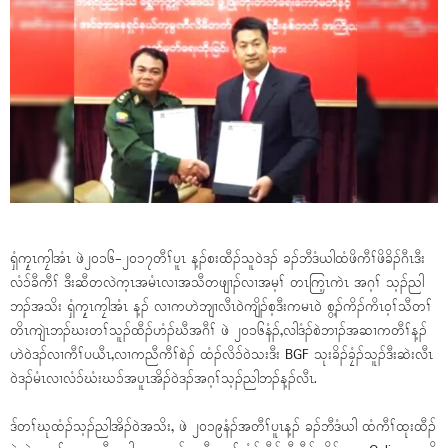
ရှံကၠ့ၤကၠါအံၤ ဖဲ၂၀၁၆-၂၀၁၇တီၢ်ပူၤ န့ၣ်စးထီၣ်သူဝဲဒၣ် ခၣ်ဘီဒံယါထံဖိကီၢ်ဖိခိၣ်ဂီၤဒီး
လံၥ်ခီကီၢ် ဒီးဆီတလဲက့ၤအမံၤလၢအသီတဖျၢၣ်လၢအမ့ၢ် တၤကြ့ၤကဲၤ အဂ့ၢ် သ့ၣ်ညါ
ဘၣ်အသိး ရှံကၠ့ၤကၠါအံၤ န့ၣ် လၢကဟဲဘျၢလီၤဝဲကျိၣ်စ့ဒီးကမၤဝဲ စွ့ၣ်ကိၣ်ကိၤဝ့ၢ်သီတၢ်
တိၤကျဲၤဘၣ်ဃးတၢ်သူၣ်ထီၣ်ဟံၣ်ဃီအဂီၢ် ဖဲ ၂၀၁၆နံၣ်,လါဒံၣ်စဲဘၢၣ်အဆၢကတီၢ်န့ၣ်
ဟဲဝဲဒၣ်လၢကီၢ်ပယီၤ,လၢကညီကီၢ်စဲၣ် ထံၣ်လိၥ်ဝဲသးဒီး BGF သုးခိၣ်ခၠံၣ်သူၣ်ဒီးဆဲးလီၤ
ဝဲဒၣ်မံၤလၢလံၥ်ဃံးဃၥ်အပူၤအိၣ်ဝဲဒၣ်အဂ့ၢ်သ့ၣ်ညါဘၣ်န့ၣ်လီၤ.
ဒ်တၢ်ဃုထံၣ်သ့ၣ်ညါအိၣ်ဝဲအသိး, ဖဲ ၂၀၁၉နံၣ်အတီၢ်ပူၤန့ၣ် ခၣ်ဘီဒံယါ ထံကီၢ်ထုးထီၣ်