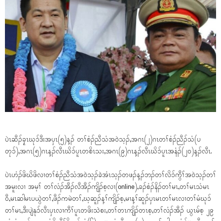
ပဲၤဆီၣ်ခၠ့ၤဃုၥ်ဒီးအပှၤ(၅)န့ၣ် တၢ်စံၣ်ညီသံအဝဲသ့ၣ်,အဂၤ(၂)ဂၤတၢ်စံၣ်ညီၣ်သံ(ပ
တုၥ်),အဂၤ(၅)ဂၤန့ၣ်လီၤဃိၥ်ပူၤတစိၤသး,အဂၤ(၉)ဂၤန့ၣ်လီၤဃိၥ်ပူၤအနံၣ်(၂၀)န့ၣ်လီၤ.
ပဲၤဟံၣ်ဖိဃိဖိလၢတၢ်စံၣ်ညီသံအဝဲသ့ၣ်ခဲအံၤသ့ၣ်တဖၣ်န့ၣ်ဘၣ်တၢ်လိၥ်ကွီၢ်အဝဲသ့ၣ်တၢ်
အမူးလၢ အမ့ၢ် တၢ်လံၣ်အီၣ်လီအီၣ်ကျိၣ်စ့လၢ(online),ခၣ်စံၣ်နိၣ်တၢ်မၤ,တၢ်မၤသံမၤ
ဝီ,မၤဆါမၤပယွဲတၢ်,ဖီၣ်ကမဲတၢ်,ဃ့ဆူၣ်န့ၢ်ကျိၣ်စ့,မၢန့ၢ်ဆူၣ်ပှၤမၤတၢ်မၤလၢတၢ်မံဃုၥ်
တၢ်မၤ,ဒီးပျဲနုၥ်လီၤပှၤလၢကီၢ်ပူၤတဖိးသဲစး,တၢ်တၤကျိၣ်တၤစ့,တၢ်လံၣ်အီၣ် ယွၤမ်စ့ ၂၉