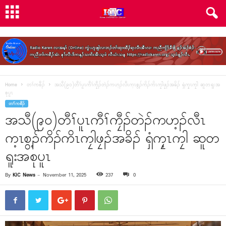
Home
တၢ်ကစီၣ်
အသီ(၉၀)တီၢ်ပူၤကီၢ်ကၠီၣ်တဲၣ်ကဟ့ၣ်လီၤက့ၤစွ့ၣ်ကိၣ်ကိၤကၠါဖၠၣ်အခိၣ် ရှံကၠ့ၤကၠါ ဆူတရူးအ
စုပူၤ
တၢ်ကစီၣ်
အသီ(၉၀)တီၢ်ပူၤကီၢ်ကၠီၣ်တဲၣ်ကဟ့ၣ်လီၤ
က့ၤစွ့ၣ်ကိၣ်ကိၤကၠါဖၠၣ်အခိၣ် ရှံကၠ့ၤကၠါ ဆူတ
ရူးအစုပူၤ
By
KIC News
-
November 11, 2025
237
0