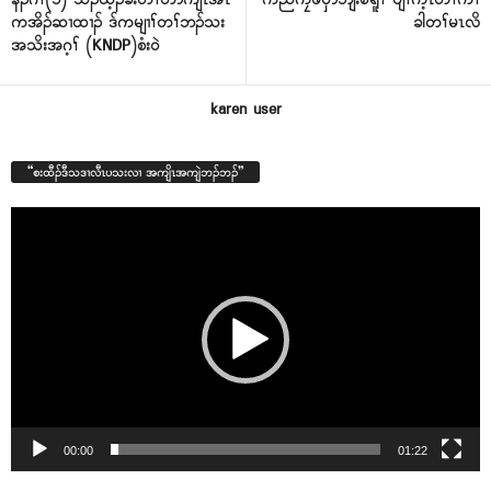
ကအိၣ်ဆၢထၢၣ် ဒ်ကမျၢၢ်တၢ်ဘၣ်သး
ခါတၢ်မၤလိ
အသိးအဂ့ၢ် (KNDP)စံး၀ဲ
karen user
“စးထီၣ်ဒီသဒၢလီၤပသးလၢ အကျိၤအကျဲဘၣ်ဘၣ်”
Video
Player
00:00
01:22