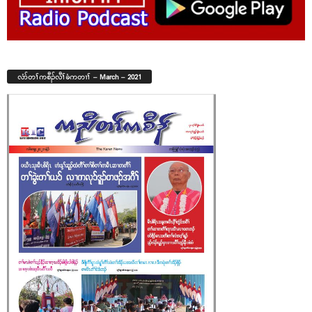
လံာ်တၢ်ကစီၣ်လီၢ်ခံကတၢၢ် – March – 2021