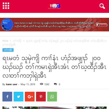
Home
တၢ်ကစီၣ်
ရၤမတံ သူမှဲကျိ ကၢၢ်နံၤ ဟံၣ်အဖျၢၣ် ၂၀၀ ဃၣ်ဃၣ် တၢ်ကမၤရှဲအီၤအံၤ တၢ်ဃ့ထီၣ်အီၤလၢ
တၢ်ကဘှါရှဲအီၤ
တၢ်ကစီၣ်
ရၤမတံ သူမှဲကျိ ကၢၢ်နံၤ ဟံၣ်အဖျၢၣ် ၂၀၀
ဃၣ်ဃၣ် တၢ်ကမၤရှဲအီၤအံၤ တၢ်ဃ့ထီၣ်အီၤ
လၢတၢ်ကဘှါရှဲအီၤ
By
karen user
-
May 11, 2019
1242
0