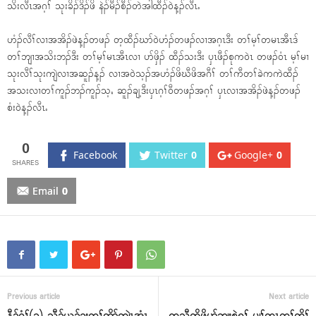
သိးလီၤအဂ့ၢ် သုးခိၣ်ဒိၣ်ဖိ နဲၣ်မီၣ်စီၣ်တဲအါထီၣ်၀ဲန့ၣ်လီၤႉ
ဟံၣ်လီၢ်လၢအအိၣ်ဖဲန့ၣ်တဖၣ် တ့ထီၣ်ဃာ်၀ဲဟံၣ်တဖၣ်လၢအဂ့ၤဒီး တၢ်မ့ၢ်တမၤအီၤဒ်
တၢ်ဘျၢအသိးဘၣ်ဒီး တၢ်မ့ၢ်မၤအီၤလၢ ပာ်ဖှိၣ် ထီၣ်သးဒီး ၦၤဖီၣ်စုက၀ဲၤ တဖၣ်၀ံၤ မ့ၢ်မၢ
သုးလီၢ်သုးကျဲလၢအဆူၣ်န့ၣ် လၢအ၀ဲသ့ၣ်အဟံၣ်ဖိဃီဖိအဂီၢ် တၢ်ကီတၢ်ခဲကကဲထီၣ်
အသးလၢတၢ်ကူၣ်ဘၣ်ကူၣ်သ့ႇ ဆူၣ်ချ့ဒီးၦၤဂ့ၢ်၀ီတဖၣ်အဂ့ၢ် ၦၤလၢအအိၣ်ဖဲန့ၣ်တဖၣ်
စံး၀ဲန့ၣ်လီၤႉ
0
Facebook
Twitter
0
Google+
0
Email
0
Previous article
Next article
နီၣ်ဂံၢ်(၁) သီၣ်ယ့ၣ်ခးတၢ်တိာ်ကျဲၤအံၤ
ကညီကၠိဖိၦာ်ဘျးစဲရူၢ် ပျၢ်က့ၤတၢ်ကိၢ်