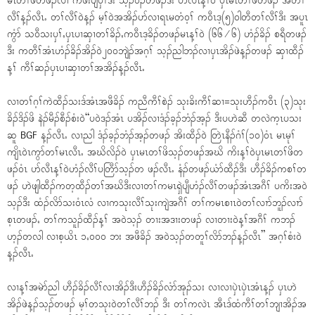
မၤတၢ်ဖိတဖၣ်လၢ ကဖဲးပျီၦၢ်ဒီး သ့ၣ်၀ၣ်တဖၣ်ဒီး ပာ်လီၤန့ၢ်၀ဲ ၦၤမၤတၢ်ဖိတဖၣ် အတၢ်
လီၢ်န့ၣ်လီၤႉ တၢ်လီၢ်၀ဲန့ၣ် မ့ၢ်၀ဲအအိၣ်ပာ်လၢရၤမတံ၀့ၢ် က၀ီၤဒ့(၅)၀ါတီတၢ်လီၢ်ဒီး အပူၤ
ကွံာ် သ၀ီသးၦၢ်ႇၦၤပၢဆှၢတၢ်ခိၣ်ႇက၀ီၤဒ့ခိၣ်တဖၣ်မၤန့ၢ်၀ဲ (၆၆ ⁄ ၆) ဟံၣ်ခိၣ် စရီတဖၣ်
ဒီး ကတီၢ်အံၤဟံၣ်ခိၣ်အိၣ်၀ဲ၂၀၀ဘျဲၣ်အဂ့ၢ် သ့ၣ်ညါဘၣ်လၢၦၤအိၣ်ဖဲန့ၣ်တဖၣ် ဆှၢထီၣ်
န့ၢ် ကီၢ်ဆၣ်ၦၤပၢဆှၢတၢ်အအိၣ်န့ၣ်လီၤႉ
လၢတၢ်ဂ့ၢ်ကဲထီၣ်သးဒ်အံၤအဖီခိၣ် ကညီကီၢ်စဲၣ် သုးခိးကီၢ်ဆၢ=သုးဟီၣ်က၀ီၤ (၃)သုး
ခိၣ်ဒိၣ်ဖိ နဲၣ်မီၣ်စီၣ်စံး၀ဲ“ပ၀ဲဒၣ်အံၤ ပအိၣ်လၢဒံၣ်ခ့ၣ်ဘံၣ်အ့ၣ် ဒီးပဟဲဆီ တလဲက့ၤပသး
ဆူ BGF န့ၣ်လီၤႉ လၢညါ ဒံၣ်ခ့ၣ်ဘံၣ်အ့ၣ်တဖၣ် အိးထီၣ်၀ဲ တြဲၤနီၣ်ဂံၢ်(၁၀)၀ံၤ မၤမုၢ်
ကျိၤ၀ဲၤကွာ်တၢ်မၤလီၤႉ အဃိလိၣ်၀ဲ ၦၤမၤတၢ်ဖိသ့ၣ်တဖၣ်အဃိ ကိးန့ၢ်၀ဲၦၤမၤတၢ်ဖိတ
ဖၣ်၀ံၤ ပာ်လီၤန့ၢ်၀ဲဟံၣ်လီၢ်ပတြီာ်သ့ၣ်တ ဖၣ်လီၤႉ နံၣ်တဖၣ်ယံာ်ထီၣ်ဒီး ဟီၣ်ခိၣ်ကစၢ်တ
ဖၣ် ဟဲဖျါထီၣ်ကတ့ထီၣ်တၢ်အဃိဒီးလၢတၢ်ကမၤရှဲပျီဟံၣ်လီၢ်တဖၣ်အံၤအဂီၢ် ပကိးအ၀ဲ
သ့ၣ်ဒီး ထံၣ်လိာ်သး၀ံၤလံ လၢကသုးလီၢ်သုးကျဲအဂီၢ် တၢ်ကမၤစၢၤ၀ဲတၢ်လၢာ်ဘူၣ်လၢာ်
စ့ၤတဖၣ်ႇ တၢ်ကသူၣ်ထီၣ်န့ၢ် အ၀ဲသ့ၣ် တၢးအဒၢးတဖၣ် လၢတၢး၀ဲန့ၢ်အဂီၢ် ကဘၣ်
ဟ့ၣ်တလါ လၢစ့ယိၤ ၁ႇ၀၀၀ ဘး အဖီခိၣ် အ၀ဲသ့ၣ်တတူၢ်လိာ်ဘၣ်န့ၣ်လီၤ” အဂ့ၢ်စံး၀ဲ
န့ၣ်လီၤႉ
လၢန့ၢ်အမဲာ်ညါ ဟီၣ်ခိၣ်လီၢ်လၢအိၣ်ဒီးဟီၣ်ခိၣ်လံာ်အုၣ်သး လၢလၢၦဲၤၦဲၤအံၤန့ၣ် ၦၤဟဲ
အိၣ်ဖဲန့ၣ်သ့ၣ်တဖၣ် မ့ၢ်တသုး၀ဲတၢ်လီၢ်ဘၣ် ဒီး တၢ်ကလဲၤ အီၤဒ်ထံကီၢ်တၢ်ဘျၢအိၣ်အ