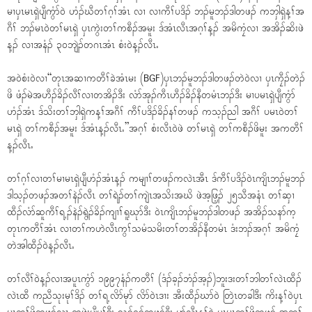
မၢၦၤမၤရှဲပျီကွံာ်၀ဲ ဟံၣ်ဃီတၢ်ဂ့ၢ်အံၤ လၢ လၢကီၢ်ပဒိၣ် ဘၣ်မူဘၣ်ဒါတဖၣ် ကဘှါရှဲန့ၢ်အ
ဂီၢ် ဘၣ်မၤ၀ဲတၢ်မၤရှဲ ၦၤကွဲးတၢ်ကစီၣ်အမူး ဒ်အံၤလီၤအဂ့ၢ်န့ၣ် အမိကၠံလၢ အအိၣ်ဆိးဖဲ
န့ၣ် လၢအနံၣ် ၃၀ဘျဲၣ်တဂၤအံၤ စံး၀ဲန့ၣ်လီၤႉ
အ၀ဲစံး၀ဲလၢ“တုၤအဆၢကတီၢ်ခဲအံၤမး (BGF)ၦၤဘၣ်မူဘၣ်ဒါတဖၣ်တဲ၀ဲလၢ ၦၤကၠီၣ်တဲၣ်
ဖိ ဖံၣ်မဲအဟီၣ်ခိၣ်လီၢ်လၢတအိၣ်ဒီး လံာ်အုၣ်ကီၤဟီၣ်ခိၣ်နီတမံၤဘၣ်ဒီး မၢပမၤရှဲပျီကွံာ်
ဟံၣ်အံၤ ဒ်သိးတၢ်ဘှါရှဲကန့ၢ်အဂီၢ် ကီၢ်ပဒိၣ်ခိၣ်နၢ်တဖၣ် ကသ့ၣ်ညါ အဂီၢ် ပမၤ၀ဲတၢ်
မၤရှဲ တၢ်ကစီၣ်အမူး ဒ်အံၤန့ၣ်လီၤႉ”အဂ့ၢ် စံးလီၤ၀ဲဖဲ တၢ်မၤရှဲ တၢ်ကစီၣ်ဖိမူး အကတီၢ်
န့ၣ်လီၤႉ
တၢ်ဂ့ၢ်လၢတၢ်မၢမၤရှဲပျီဟံၣ်အံၤန့ၣ် ကမျၢၢ်တဖၣ်ကလဲၤအီၤ ဒ်ကီၢ်ပဒိၣ်၀ဲၤကျိၤဘၣ်မူဘၣ်
ဒါသ့ၣ်တဖၣ်အတၢ်နဲၣ်လီၤ တၢ်ရဲၣ်တၢ်ကျဲၤအသိးအဃိ ဖဲအ့ဖြ့ၣ် ၂၅သီအနံၤ တၢ်ဆှၢ
ထီၣ်လံာ်ဆူကီၢ်ရ့ၣ်နဲၣ်ရွဲၣ်ခိၣ်ကျၢၢ်ရူဃုာ်ဒီး ၀ဲၤကျိၤဘၣ်မူဘၣ်ဒါတဖၣ် အအိၣ်သနာ်က့
တုၤကတီၢ်အံၤ လၢတၢ်ကဟဲလီၤကွၢ်သမံသမိးတၢ်တအိၣ်နီတမံၤ ဒံးဘၣ်အဂ့ၢ် အမိကၠံ
တဲအါထီၣ်၀ဲန့ၣ်လီၤႉ
တၢ်လီၢ်၀ဲန့ၣ်လၢအပူၤကွံာ် ၁၉၉၇နံၣ်ကတီၢ် (ဒံၣ်ခ့ၣ်ဘံၣ်အ့ၣ်)ဘူးဒးတၢ်ဘါတၢ်လဲၤထီၣ်
လဲၤထီ ကညီသုးမုၢ်ဒိၣ် တၢ်ရ့လိာ်မုာ် လိာ်၀ဲၤဒၢး အီးထီၣ်ဃာ်၀ဲ တြဲၤတခါဒီး ကိးန့ၢ်၀ဲၦၤ