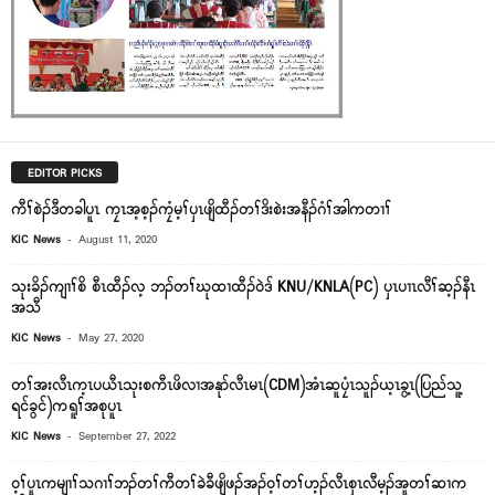
EDITOR PICKS
ကီၢ်စဲၣ်ဒီတခါပူၤ ကၠၤအ့စ့ၣ်ကၠံမ့ၢ်ၦၤဖျိထီၣ်တၢ်ဒိးစဲးအနီၣ်ဂံၢ်အါကတၢၢ်
-
KIC News
August 11, 2020
သုးခိၣ်ကျၢၢ်စိ စီၤထီၣ်လ့ ဘၣ်တၢ်ဃုထၢထီၣ်၀ဲဒ် KNU/KNLA(PC) ၦၤပၢၤလီၢ်ဆ့ၣ်နီၤ
အသီ
-
KIC News
May 27, 2020
တၢ်အးလီၤက့ၤပယီၤသုးစကီၤဖိလၢအနုာ်လီၤမၤ(CDM)အံၤဆူပၠံၤသူၣ်ယ့ၤခွ့ၤ(ပြည်သူ့
ရင်ခွင်)ကရူၢ်အစုပူၤ
-
KIC News
September 27, 2022
ဝ့ၢ်ပူၤကမျၢၢ်သဂၢၢ်ဘၣ်တၢ်ကီတၢ်ခဲခီဖျိဖၣ်အၣ်ဝ့ၢ်တၢ်ဟ့ၣ်လီၤစှၤလီမ့ၣ်အူတၢ်ဆၢက