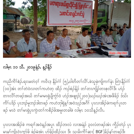
လါမ့ၤ ၁၁ သီႇ ၂၀၁၉နံၣ်ႇ န့ၣ်နီၣ်
ကညီကီၢ်စဲၣ်ႇရၤၤမတံ၀့ၢ် က၀ီၤဒ့ နီၣ်ဂံၢ် (၅),၀ါတီတၢ်လီၢ်ႇဖဲသူမှဲကျိကၢၢ်နံၤ တြဲၤနီၣ်ဂံၢ်
(၁၀)အံၤ တၢ်တဲ၀ဲလၢတၢ်ကဟဲတ့ ထီၣ် ကၣ်စံၣ်နိၣ် တၢ်တၤကျိၣ်တၤစ့လီၢ်ဒီး ဟံၣ်
တၢးလီၢ်တဖၣ်အဃိ တၢ်မၢမၤရှဲပျီကွံာ်၀ဲ ဟံၣ်အဖျၢၣ်(၂၀၀)ဃၣ်ဃၣ်အံၤအဖီခိၣ် ဒ်သိး
ကီၢ်ပဒိၣ် ၦၤဘၣ်မူဘၣ်ဒါတဖၣ် ကဟဲဘှါရှဲန့ၢ်အ၀ဲသ့ၣ်အဂီၢ် ၦၤလၢအိၣ်ဖဲကရၢၢ်ပူၤတ
ဖၣ် မၤ၀ဲ တၢ်မၤရှဲၦၤကွဲးတၢ်ကစီၣ်ဖိအမူးတခါဖဲ လါမ့ၤ ၁၀သီန့ၣ်လီၤႉ
ၦၤလၢအအိၣ်ဖဲ ကရၢၢ်အ၀ဲန့ၣ်အပူၤ ထီၣ်ဘးလံ လၢအနံၣ် ၃၀လံတဖၣ်အံၤ ကၠီၣ်တဲၣ် ၦၤ
မၤမုၢ်ကျိၤ၀ဲၤကွာ်ဖိ ဖံၣ်မဲအံၤ ပာ်ဖှိၣ်ထီၣ်သး ဒီး သုးခိးကီၢ်ဆၢ( BGF)ခိၣ်နၢ်တဖၣ်ဒီး