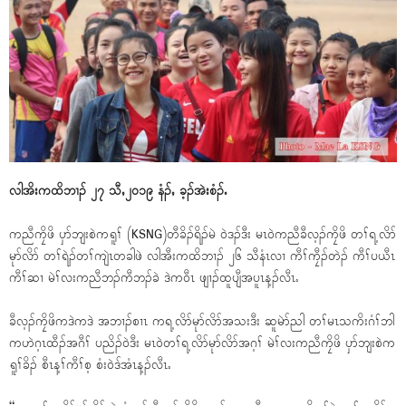
လါအိးကထိဘၢၣ် ၂၇ သီႇ၂၀၁၉ နံၣ်ႇ ခ့ၣ်အဲးစံၣ်ႉ
ကညီကၠိဖိ ၦာ်ဘျးစဲကရူၢ် (KSNG)တီခိၣ်ရိၣ်မဲ ၀ဲဒၣ်ဒီး မၤ၀ဲကညီခီလ့ၣ်ကၠိဖိ တၢ်ရ့လိာ်
မုာ်လိာ် တၢ်ရဲၣ်တၢ်ကျဲၤတခါဖဲ လါအီးကထိဘၢၣ် ၂၆ သီနံၤလၢ ကီၢ်ကၠီၣ်တဲၣ် ကီၢ်ပယီၤ
ကီၢ်ဆၢ မဲၢ်လးကညီဘၣ်ကီဘၣ်ခဲ ဒဲက၀ီၤ ဖျၢၣ်ထူပျီအပူၤန့ၣ်လီၤႉ
ခီလ့ၣ်ကၠိဖိကဒဲကဒဲ အဘၢၣ်စၢၤ ကရ့လိာ်မုာ်လိာ်အသးဒီး ဆူမဲာ်ညါ တၢ်မၤသကိးဂံၢ်ဘါ
ကဟဲဂ့ၤထီၣ်အဂီၢ် ပညိၣ်၀ဲဒီး မၤ၀ဲတၢ်ရ့လိာ်မုာ်လိာ်အဂ့ၢ် မဲၢ်လးကညီကၠိဖိ ၦာ်ဘျးစဲက
ရူၢ်ခိၣ် စီၤန့ၢ်ကီၢ်စ့ စံး၀ဲဒ်အံၤန့ၣ်လီၤႉ