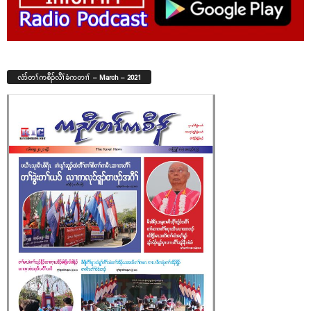
လံာ်တၢ်ကစီၣ်လီၢ်ခံကတၢၢ် – March – 2021