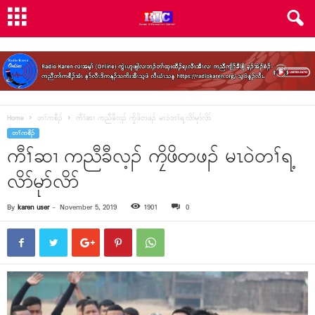
Home
တၢ်ကစီၣ်
ကီၢ်ဆၢ ကညီခီလ့ၣ် ကၠိဖိတဖၣ် မၤ၀ဲတၢ်ရ့လိာ်မုာ်လိာ်
တၢ်ကစီၣ်
ကီၢ်ဆၢ ကညီခီလ့ၣ် ကၠိဖိတဖၣ် မၤ၀ဲတၢ်ရ့
လိာ်မုာ်လိာ်
By
karen user
-
November 5, 2019
1901
0