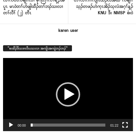
လီၢ်က၀ီၤကမျၢၢ်လၢ မုၢ်တြီၢ်ကီၢ်ရ့ၣ်အ
တၢ်လီၢ်ဂၢၢ်ကျၢၤထီၣ်လံအဃိ ကမျၢၢ်
ပူၤ မၤ၀ဲတၢ်ပာ်ဖျါထီၣ်တၢ်ဘၣ်သးလၢ
သ့ၣ်တဖၣ်ဟဲက့ၤအိၣ်သ့လံအဂ့ၢ်န့ၣ်
တၢ်လီၢ် (၂) တီၤ
KNU ဒီး NMSP စံး၀ဲ
karen user
“စးထီၣ်ဒီသဒၢလီၤပသးလၢ အကျိၤအကျဲဘၣ်ဘၣ်”
Video
Player
00:00
01:22