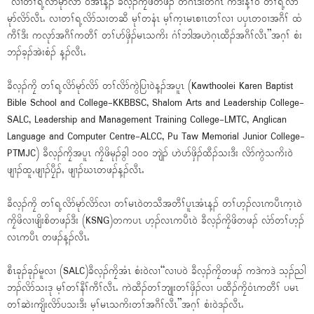
“လၢတၢ်ရ့လိာ်မုာ်လိာ် ၀ဲအံၤန့ၣ် ခီလ့ၣ်ကၠိဖိတဖၣ် တဂၤဒီးတဂၤ ကဒိးန့ၢ်၀ဲ တၢ်ရ့လိာ်
မုာ်လိာ်လီၤႉ လၢတၢ်ရ့လိာ်သးတဆီ မုၢ်တနံၤ မ့ၢ်က့ၤမၤစၢၤတၢ်လၢ ပၦၤတ၀ၢအဂီၢ် ထံ
ကီၢ်ဒီး ကလုာ်အဂီၢ်ကတီၢ် တၢ်ပာ်ဖှိၣ်မၤသကိး ဂံၢ်ဘါအဟဲဂ့ၤထီၣ်အဂီၢ်လီၤ”အဂ့ၢ် စံး
ဘၣ်ခ့ၣ်အဲးစံၣ် န့ၣ်လီၤႉ
ခီလ့ၣ်ကၠိ တၢ်ရ့လိာ်မုာ်လိာ် တၢ်လိာ်ကွဲပြၢ၀ဲန့ၣ်အပူၤ (Kawthoolei Karen Baptist
Bible School and College-KKBBSC, Shalom Arts and Leadership College-
SALC, Leadership and Management Training College-LMTC, Anglican
Language and Computer Centre-ALCC, Pu Taw Memorial Junior College-
PTMJC) ခီလ့ၣ်ကၠိအပူၤ ကၠိဖိမုၣ်ခွါ ၁၀၀ ဘျဲၣ် ဟဲပာ်ဖှိၣ်ထီၣ်သးဒီး လိာ်ကွဲသကိး၀ဲ
ဖျၢၣ်ထူႇဖျၢၣ်ပၠီၣ်ႇ ဖျၢၣ်ဃၤတဖၣ်န့ၣ်လီၤႉ
ခီလ့ၣ်ကၠိ တၢ်ရ့လိာ်မုာ်လိာ်လၢ တၢ်မၤ၀ဲတသီအတီၢ်ပူၤအံၤန့ၣ် တၢ်ဟ့ၣ်လၤကပီၤက့ၤ၀ဲ
ကၠိဖိလၢဖျိးစိတဖၣ်ဒီး (KSNG)တကပၤ ဟ့ၣ်လၤကပီၤ၀ဲ ခီလ့ၣ်ကၠိဖိတဖၣ် လံာ်တၢ်ဟ့ၣ်
လၤကပီၤ တဖၣ်န့ၣ်လီၤႉ
စီၤခုၣ်ခုၣ်မူလၢ (SALC)ခီလ့ၣ်ကၠိအံၤ စံး၀ဲလၢ“လၢပ၀ဲ ခီလ့ၣ်ကၠိတဖၣ် ကဒဲကဒဲ သ့ၣ်ညါ
ဘၣ်လိာ်သးဒု မ့ၢ်တၢ်နီၢ်ကီၢ်လီၤႉ ကဲထီၣ်တၢ်ဘျုးတၢ်ဖှိၣ်လၢ ပထီၣ်ကၠိ၀ံၤကတီၢ် ပမၤ
တၢ်ဆဲးကျိးလိာ်ပသးဒီး မ့ၢ်မၤသကိးတၢ်အဂီၢ်လီၤ”အဂ့ၢ် စံး၀ဲဒၣ်လီၤႉ