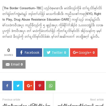
(The Border Consortium-TBC) ဟ့ၣ်၀ဲစ့မၤစၢၤဒီး မၤ၀ဲခီလ့ၣ်ကၠိဖိ တၢ်ရ့လိာ်မုာ်လိာ်
တၢ်ရဲၣ်တၢ်ကျဲမ၀ဲန့ၣ် ဘၣ်တၢ်ပာ်ဖှိၣ် မၤသကိးအီၤဒီး ကညီသးစၢ်ကရၢ(KYO, Right
to Play, Drug Abuse Resistance Education-DARE) ကရူၢ်သ့ၣ် တဖၣ်န့ၣ်လီၤ
မဲၢ်လးဒဲက၀ီၤအပူၤ ကညီခီလ့ၣ်ကၠိ ၅ ဖျၢၣ်အပူၤ ကၠိဖိနီၢ်ဂံၢ်အိၣ်၀ဲ ၁ႇ၀၀၀ဘျဲၣ်ဒီး လၢအ
ပူၤကွံာ် ဒဲက၀ီၤအပူၤ တၢ် မၤ၀ဲကၠိခဲလၢာ်ပာ်ဖှိၣ် ကၠိတၢ်ရ့လိာ်မုာ်လိာ် အိၣ်သနာ်က့ မ့မ့ၢ်
တၢ်မၤ၀ဲ ခီလ့ၣ်ကၠိ တၢ်ရ့လိာ်မုာ်လိာ်ဒ်အံၤ မ့ၢ်တၢ်အဆိကတၢၢ် တဘျီအဂ့ၢ် န့ၣ်လီၤႉ
0
Facebook
Twitter
0
Google+
0
Email
0
Previous article
Next article