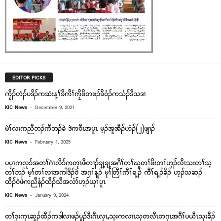
EDITOR PICKS
ကၠီၣ်တဲၣ်ပဒိၣ်ကဆဲးန့ၢ်ခီကီၢ်ကၠိဖိတဖၣ်ခိ၀ံၣ်ကသံၣ်ဒီသဒၢ
-
KIC News
December 9, 2021
မဲၢ်လးကညီဘၣ်ကီဘၣ်ခဲ ဒဲကဝီၤအပူၤ မ့ၣ်အူအီၣ်ဟံၣ်(၂)ဖျၢၣ်
-
KIC News
February 1, 2025
ပၦၤကလု၁်အတၢ်ဂဲၤလိ၁်ကတုၤဖီတၢၣ်ချ့ချ့အဂီၢ်တၢ်ဃူတၢ်ဖိးတၢ်ဟ့ၣ်လီၤသးတၢ်သ့
တၢ်ဘၣ် မ့ၢ်တၢ်လၢအကါဒိၣ်၀ဲ အဂ့ၢ်န့ၣ် မုၢ်တြီၢ်ကီၢ်ရ့ၣ် ကီၢ်ရ့ၣ်ခိၣ် ဟ့ၣ်သဆၣ်
ထီၣ်၀ဲဖဲကညီနံၣ်ထီၣ်သီအလံာ်ဟ့ၣ်ယုၢ်ပူၤ
-
KIC News
January 9, 2024
တၢ်ဒုးက့ၤဆူၣ်ထီၣ်ကဒါလၢဖၣ်ပူၣ်ဒီးဂီၤလ့ၤ,သုးကလၢၤသုတလီၤတဂ့ၤအဂီၢ်ပယီၤသုးခီၣ်