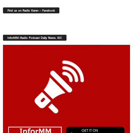
Find us on Radio Karen – Facebook
InforMM-Radio Podcast Daily News. KIC