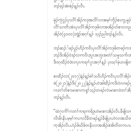
ဘၣ်ခ့ၣ်အဲးစံၣ်န့ၣ်လီၤႉ
မၠဲၣ်ကၠံငူၣ်ၦၤလီၢ်အိၣ်ကဒုအလီၢ်လၢအမ့ၢ်ကၠီၣ်စၤကွ့ႇ
လီၢ်သၢတီၤအံၤၦၤလီၢ်အိၣ်ကဒုဖိလၢအအိၣ်ပာ်စၢၤလၢညါသ့ၣ်
အိၣ်၀ဲ(၄၀၀၀)ဘျဲၣ်အဂ့ၢ်န့ၣ် သ့ၣ်ညါဘၣ်န့ၣ်လီၤႉ
ဘၣ်ဆၣ််ဖၣ်ပူၣ်ဟီၣ်က၀ီၤၦၤလီၢ်အိၣ်ကဒုဖိတဖၣ်ကအိ
ဘၣ်ဒီးအိၣ်၀ဲဒၣ်လၢက၀ီၤဒ့ပူၤအဘူးအတံၢ်သမူသကိးအဟံ
ဒီးတ့ထီၣ်၀ဲဒဲလၢၦၤကရၢၢ်ပူၤအဂ့ၢ်န့ၣ် ၦၤဃ့ၢ်မှံဟးဖျိးလ
စးထီၣ်လၢ(၂၀၁၇)နံၣ်န့ၣ်မဲၢ်သ၀ီဟီၣ်က၀ီၤၦၤလီၢ်အိၣ်က
ဖဲ(၂၀၂၁)နံၣ်ဒီး(၂၀၂၂)နံၣ်န့ၣ်ဟဲအါထီၣ်ကဒီး၀ဲလၢဖၣ်
ဂၤတၢ်တိစၢၤမၤစၢၤကရူၢ်သ့ၣ်တဖၣ်လဲၤမၤစၢၤ၀ဲတၢ်အီၣ်
ဘၣ်န့ၣ်လီၤႉ
“ထံဂုၤကီၢ်ဂၤတၢ်ကရၢကရိဒုဟဲမၤစၢၤအိၣ်လီၤႉခီဖျိလ
လီၤမီၤနီၤႉမ့မ့ၢ်ကပၢၤလီခီတဖၣ်န့ၣ်ခီဖျိၦၤဟဲလၢအသ
က့အိၣ်လီၤႉဟံၣ်ဖိဃီဖိတနီၤလၢအအိၣ်ဖဲအိတီတကပၤနါက့ပလ