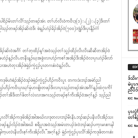
မၠၣ်ပါ၀ိၣ်မိၤတၢ်လီၢ်သ့ၣ်တဖၣ်အံၤ တၢ်ပာ်လီၤ၀ဲက၀ီၤဒ့(၁)ႇ(၂)ႇ(၃)ဒီးတၢ်
တဖၣ်အိၣ်ဆိး၀ဲဒီး ဖဲန့ၣ်ဟံၣ်ခိၣ်အိၣ်၀ဲ(၇၀၀)ဘျဲၣ်ဒီးၦၤနီၣ်ဂံၢ်
ၣ်ဆိး၀ဲအဂီၢ် တၢ်တ့ထီၣ်န့ၢ်အ၀ဲသ့ၣ်တၢ်သူၣ်ထီၣ်လီၤလီၤဆီဆီတအိၣ်၀ဲ
ၣ်န့ၣ်လီၤႉတနီၤန့ၣ်ဃ့အခွဲးလၢဟံၣ်ကစၢ်အအိၣ်ဒီးအိၣ်၀ဲလၢၦၤဟံၣ်ဖီလာ်
ၢအဟဲတုၤအိၣ်ဖဲမၠဲၣ်ကၠံငူၣ်ပူၤတဂၤစံး၀ဲန့ၣ်လီၤႉ
EDI
ဒ်သိး
ဒုဖိဟဲစံၣ်အိၣ်၀ဲဒၣ်ဖဲမၠဲၣ်ကၠံငူၣ်ဟီၣ်က၀ီၤပူၤ တကးဒံးဘၣ်အမဲာ်ညါ
မဲပူၤ
ပူၣ်ဟီၣ်က၀ီၤၦၤဃ့ၢ်မှံဟးဖျိးတဖၣ်ဒီးလၢၦၤသ့ၣ်တဖၣ်အံၤအဂီၢ်န့ၣ်ထံဂုၤကီၢ်
ညီပိၥ
တၢ်အီဒီးတၢ်ဖိတၢ်လံၤလၢအဂၤသ့ၣ်တဖၣ်စ့ၢ်ကီးအိၣ်၀ဲအဂ့ၢ်န့ၣ် သ့ၣ်ညါ
KIC N
ၦၤလွ
ၢၦၤလီၢ်အိၣ်ကဒုဖိအိၣ်အါအဃိလၢဒုတလၢဘၣ်မီၤနီၤႉဘၣ်ဆၣ်ပနီၤလီၤအီၣ်သး
တၢ်စံ
ီတဖၣ်န့ၣ်လိၣ်၀ဲအါအဃိ စရီပူၤအ၀ဲသ့ၣ်အမံၤတပၣ်ဒံး၀ဲဘၣ်ဆၣ်ပက့ၤမၤစၢၤနါ
KIC N
ဲၤနီၤလီၤစ့ၢ်ကီးအိၣ်လီၤ”အဂ့ၢ်န့ၣ် မၠဲၣ်ကၠံငူၣ်ၦၤလီၢ်အိၣ်ကဒုဖိတဂၤစံး