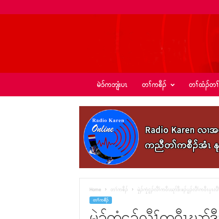
ခ့
မဲၥ်ကဘျံးပၤ
တၢ်ကစီၣ်
တၢ်ထံၣ်တၢ
ၣ်
အဲ
း
စံ
ၣ်
–
K
I
C
N
e
Home
တၢ်ကစီၣ်
မၠဲၣ်ကၠံငူၣ်လီၢ်က၀ီၤဃုာ်ဒီးဖၣ်ပူၣ်လီၢ်က၀ီၤၦ
w
တၢ်ကစီၣ်
s
မၠဲၣ်ကၠံငူၣ်လီၢ်က၀ီၤဃုာ်