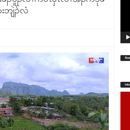
Player
းဘျဲၣ်လံ
Fin
Inf