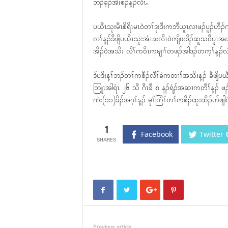
ဘၣ်ခ့ၣ်အဲးစံၣ်န့ၣ်လီၤႉ
ပယီၤသုးမီၤစိရိၤမၤ၀ဲတၢ်ဒုးဒီးကဘီယူၤလၢဖၣ်ပူၣ်ဟီ
လၢ်န့ၣ်ခီဖျိပယီၤသုးအံၤခးလီၤ၀ဲကျိဖးဒိၣ်ဆူသ၀ီပူ
အိၣ်၀ဲအသိး လီၢ်က၀ီၤကမျၢၢ်တဖၣ်အါဒၣ်တက့ၢ်န့ၣ်လဲၤစ
ဒ်ပဒိးန့ၢ်ဘၣ်တၢ်ကစီၣ်လီၢ်ခံကတၢၢ်အသိးန့ၣ် ခီဖျိပယီ
ဘြူၤအါရံၤ ၂၆ သီ ဂီၤခီ ၈ နၣ်ရံၣ်အဆၢကတီၢ်န့ၣ် ဖၣ်
ကဲး(၁၁)ခိၣ်အဂ့ၢ်န့ၣ် မုၢ်တြီၢ်တၢ်ကစီၣ်ထုးထီၣ်ပာ်ဖ
1
Facebook
Twitter
Previous article