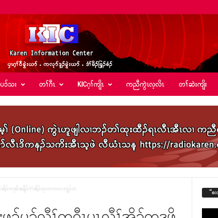
်ပၥ်သး
တၢ်ဂီၤ
KICဂ့ၢ်ကျိၤ
ကညီကွဲၤလ့လိၤ
တၢ်ဆဲးကျိး
ၤလီၢ်အိၣ်ကဒုဖိအနီၣ်ဂံၢ်အိၣ်တုၤတကလးဘျဲၣ်လံ
“စး
ဒီးဖၣ်ပူၣ်လီၢ်က၀ီၤၦၤလီၢ်အိၣ်ကဒုဖိ
Video