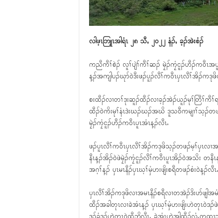
လါဖ့ၤဘြူၤအါရံၤ ၂၈ သီႇ ၂၀၂၂ နံၣ်ႇ ခ့ၣ်အဲးစံၣ်
ကညီကီၢ်စဲၣ် လူၢ်ပျဲၢ်ကီၢ်ဆၣ် မၠဲၣ်ကၠံငူၣ်ဟီၣ်က၀ီ
န့ၣ်အကျါပၣ်ဃုာ်၀ဲဒီးဖၣ်ပူၣ်လီၢ်က၀ီၤၦၤလီၢ်အိၣ်ကဒု
စးထီၣ်လၢတၢ်ဒုးဆူၣ်ထီၣ်လၢခ့ၣ်အဲၣ်ယူၣ်မုၢ်တြီၢ်ကီ
ထီၣ်၀ဲကိးမုၢ်နံၤဒဲးဃၣ်ဃၣ်အဃိ ဒူသ၀ီကမျၢၢ်သ့ၣ်တဖ
မၠဲၣ်ကၠံငူၣ်ဟီၣ်က၀ီၤပူၤအံၤန့ၣ်လီၤႉ
ဖၣ်ပူၤလီၢ်က၀ီၤၦၤလီၢ်အိၣ်ကဒုဖိသ့ၣ်တဖၣ်မ့ၢ်ၦၤလၢအ
နီၤန့ၣ်အိၣ်၀ဲဖဲမၠဲၣ်ကၠံငူၣ်လီၢ်က၀ီၤပူၤအိၣ်၀ဲအသိး တနီၤန
အဂ့ၢ်န့ၣ် ၦၤမၤနီၣ်ၦၤဃ့ၢ်မှံဟးဖျိးစရီတဖၣ်စံး၀ဲန့ၣ်လီၤ
ၦၤလီၢ်အိၣ်ကဒုဖိလၢအမၤနီၣ်စရီလၢတအဲၣ်ဒိးပာ်ဖျါအမံ
ထီၣ်အခါတုၤလၢခဲအံၤန့ၣ် ၦၤဃ့ၢ်မှံဟးဖျိးဟဲတုၤ၀ဲဒၣ်ဖဲ
ဒူၣ်ခံဒူၣ်ဟဲတုၤ၀ဲထီဘိလီၤႉ ခဲအံၤဟဲအါထီၣ်လံႇတထၢဘၣ်စ