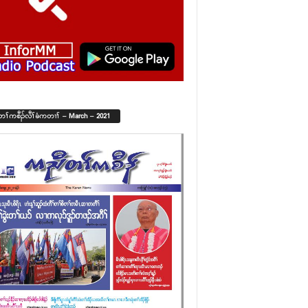
်တၢ်ကစီၣ်လီၢ်ခံကတၢၢ် – March – 2021