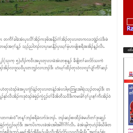
ၤအပူၤ တကီၢ်ခါခဲအံၤၦၤလီၢ်အိၣ်ကဒုဖိအနီၣ်ဂံၢ်အိၣ်တုၤလၢတကလးဘျဲၣ်လံဒီးဖဲ
ဖိတဖၣ်အဂ့ၢ်န့ၣ် သ့ၣ်ညါဘၣ်လၢၦၤမၤနီၣ်ၦၤဃ့ၢ်မှံဟးဖျိးစရီအအိၣ်န့ၣ်လီၤႉ
လံာ
ၢ်ရ့ၣ်(သုးက့ ၅)ဟီၣ်က၀ီၤအပူၤတုၤလၢခဲအံၤတစုန့ၣ် ခီဖျိတၢ်ခးလိာ်သးကဲ
ၣ်အိၣ်လၢဒူသ၀ီပူၤတဘူၣ်လၢၤဘၣ်ဒီး ဟဲဃ့ၢ်ထီၣ်တုၤ၀ဲလၢလူၢ်ပျဲၢ်ကီၢ်ဆၣ်
ဟဲတုၤ၀ဲဒၣ်ဖဲအပူၤကွံာ်နံၣ်တုၤလၢတနံၣ်အံၤလါဖ့ၤဘြူၤအါရံၤသ့ၣ်တဖၣ်ဒီး တ
့ၣ်နုာ်လီၤအိၣ်ကဒု၀ဲဒၣ်ဖဲမၠဲၣ်ကၠံငူၣ်၀ၢ်ခီအိတီသ၀ီဒီးကမၤမိၢ်၀့ၢ်ပူၤစ့ၢ်ကီးအိၣ်၀ဲ
ႉ
ၤတဂၤစံး၀ဲ“တန့ၢ်ဘၣ်စရီခဲလၢာ်ဒံးဘၣ်ႉ ဘၣ်ဆၣ်စးထီၣ်ဖဲမဟိတၢ်ဒုးဆူၣ်
မၠဲၣ်ကၠံငူၣ်ဃုာ်ဒီး အကပိၤကပၤဖဲအံၤအါအါဂီၢ်ဂီၢ်လီၤႉ ခဲအံၤနါက့ဟံၣ်ဖိဃီဖိတ
ရီဒံးဘၣ်ႉမ့မ့ၢ်အီၣ်အီခီန့ၣ်ပနီၤလီၤအီၣ်လိာ်ပသးလီၤမီၤနီၤ”အဂ့ၢ်န့ၣ်စံး