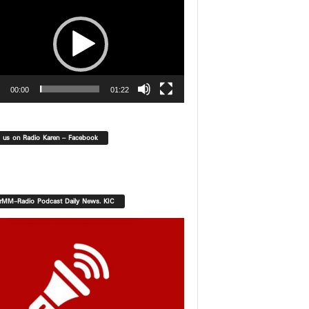
00:00
01:22
d us on Radio Karen – Facebook
orMM-Radio Podcast Daily News. KIC