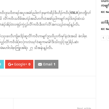
ပယီၤသ
ကမျၢၢ
KIC N
ၣ်က၀ီၤဒူသ၀ီတဖၣ်အပူၤအမဲာ်ညါတၢ်ဒုးမ့ကဲထီၣ်ဒီးဟီၣ်က၀ီၤ(KNLA)တဘျီလၢ်
ၤအဃိ လီၢ်က၀ီၤသ၀ီဖိအဟံၣ်အဃီဟးဂီၤ၀ဲအမဲာ်ညါကမျၢၢ်ဘၣ်ဒိဘၣ်ထံးသံ
တၢ်ဖီ
ံၣ်အိၣ်၀ဲလၢမၠဲၣ်ကၠံငူၣ်လီၢ်က၀ီၤဒီးတၢ်လီၢ်အဂၤသ့ၣ်တဖၣ်န့ၣ်လီၤႉ
KIC N
ၤသုးခးလီၤကျိဖးဒိၣ်ဆူလီၢ်က၀ီၤကမျၢၢ်ဒူသ၀ီပူၤကိးမုၢ်နံၤဒဲးအဃိ ဖဲလါဖ့ၤ
ပူၣ်လီၢ်က၀ီၤဖိ(၈၁)ဂၤလဲၤဃ့ၢ်၀ဲဆူကမၤမိၢ်ဒီးသိလ့ၣ်(၁၉)ခိၣ်ႇဆဲး
ျါ၀ဲဖဲမဟါလါဖ့ၤဘြူၤအါရံၤ ၂၇ သီအနံၤန့ၣ်လီၤႉ
0
Google+
0
Email
1
Next article