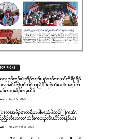
TOR PICKS
ကသ့ဂုၥ်ထူၣ်ဖျဲးထီၣ်သးဒီးပၣ်ဃုၥ်လၢတၢ်တီခိၣ်ရိၣ်
ကသ့အဂီၢ်ကွဲမုၥ်ဘၣ်ကညီပိၥ်မုၣ်ကိးဂၤဒဲးအဂ့ၢ်က
်မုၣ်ကရၢဆီၣ်တခူထီၣ်
-
ews
April 5, 2025
ံၢ်ဂၤလၢအဖီၣ်မၤတရီတပါမၤသံဖိသၣ်(၂)ဂၤအံၤ
ၣ်ညီၣ်လီၤလၢတၢ်သံဒီးကဘၣ်လီၤဃိာ်လၢနံၣ်ယံၤ
-
ews
November 8, 2022