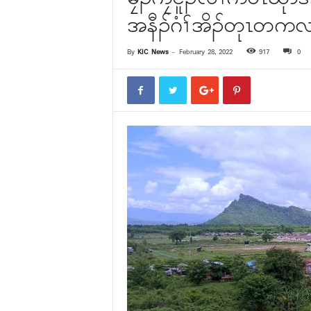
အနီၣ်ဂံၢ်အိၣ်တုၤတကလ
By
KIC News
-
February 28, 2022
917
0