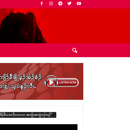
ထီၣ်ဒီသဒၢလီၤပသးလၢ အကျိၤအကျဲဘၣ်ဘၣ်”