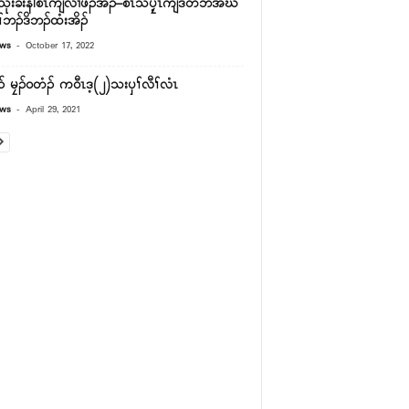
ုးခးနါစိၤကျိလၢဖၣ်အၣ်–စၤသပၠ့ၤကျဲဒီတဘိအဃိ
်ဘၣ်ဒိဘၣ်ထံးအိၣ်
-
ews
October 17, 2022
ၣ် မၠၣ်၀တံၣ် က၀ီၤဒ့(၂)သးၦၢ်လီၢ်လံၤ
-
ews
April 29, 2021