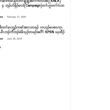
ၢ်ဆၢကမၤနၢၤတၢ်ချ့ချ့အဂီၢ်ကလံၤစိး((KNLA)
 ၄ ဘ့ၣ်ပာ်ဖှိၣ်မၤ၀ဲ(Campaign)တၢ်ဟူးတၢ်ဂဲၤတ
-
ews
February 21, 2024
ဒီးတၢ်မၤဘူၣ်ကစၢ်အဂၤတဖၣ် ကဟ့ၣ်မၤစၢၤက့ၤ
ယီၤဘၣ်ကီဘၣ်ခဲဖိသ့ၣ်တဖၣ်အဂီၢ် KPSN ဃ့ထီၣ်
-
ser
June 20, 2019