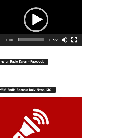
00:00
01:22
d us on Radio Karen – Facebook
orMM-Radio Podcast Daily News. KIC