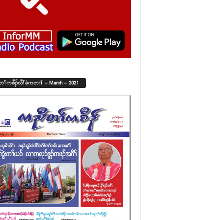
်တၢ်ကစီၣ်လီၢ်ခံကတၢၢ် – March – 2021