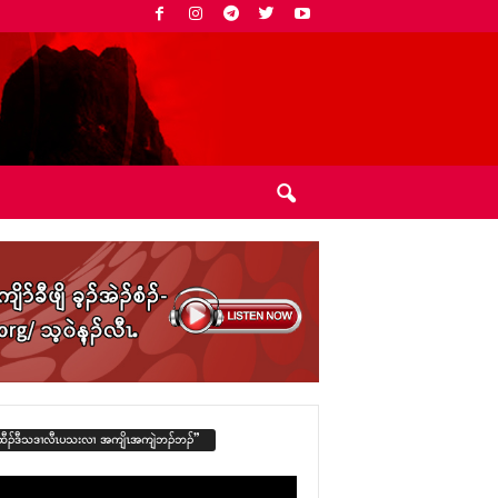
ထီၣ်ဒီသဒၢလီၤပသးလၢ အကျိၤအကျဲဘၣ်ဘၣ်”