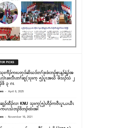
TOR PICKS
သုးကီၣ်ကးပတုၥ်ဆိဃၥ်တၢ်ဒုးဒံးဘၣ်စှၤနၣ်ရံၣ်အ
ူၤလဲၤခးလီၤတၢ်ဆူ(သုးက့ ၅)ပူၤအဃိ ဖိသၣ်သံ ၂
်ဒိ ၃ ဂၤ
-
ews
April 8, 2025
းဆူၣ်ထီၣ်လၢ KNU သုးက့(၅)ဟီၣ်က၀ီၤပူၤႇပယီၤ
ကပၤသံဘၣ်ဒိဘၣ်ထံးအါ
-
ews
November 16, 2021