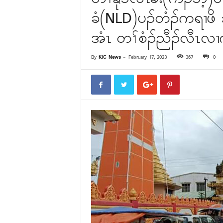
ခံ(NLD)ပၣ်တံၣ်ကရၢဖိ 
အံၤ တၢ်စံၣ်ညီၣ်လီၤလၢ
By
KIC News
-
February 17, 2023
367
0