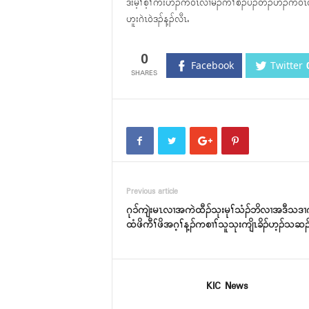
ဒီးမ့ၢ်စ့ၢ်ကီးဟီၣ်က၀ီၤလၢမိၣ်ကီၢ်စဲၣ်ပၣ်တံၣ်ဟီၣ်
ဟူးဂဲၤ၀ဲဒၣ်န့ၣ်လီၤႉ
0
Facebook
Twitter
Previous article
ဂု၁်ကျဲးမၤလၢအကဲထီၣ်သုးမုၢ်သံၣ်ဘိလၢအဒီသဒၢက
ထံဖိကီၢ်ဖိအဂ့ၢ်န့ၣ်ကစၢၢ်သူသုးကျိၤခိၣ်ဟ့ၣ်သဆၣ်
KIC News