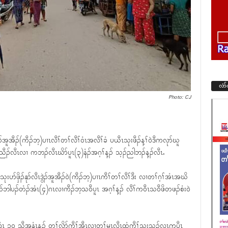
လံာ
Photo: CJ
အူအီၣ်(ကီၣ်ဘ့)ပၢၤလီၢ်တၢ်လီၢ်၀ံၤအလီၢ်ခံ ပယီၤသုးဖီၣ်န့ၢ်၀ဲဒီကလုာ်ဃူ
ီၣ်လီၤလၢ ကဘၣ်လီၤဃိာ်ပူၤ(၃)နံၣ်အဂ့ၢ်န့ၣ် သ့ၣ်ညါဘၣ်န့ၣ်လီၤႉ
ပာ်ဖှိၣ်နုာ်လီၤဒွဲၣ်အူအီၣ်၀ဲ(ကီၣ်ဘ့)ပၢၤကီၢ်တၢ်လီၢ်ဒီး လၢတၢ်ဂ့ၢ်အံၤအဃိ
ဟ့ၣ်ဘါပၣ်တံၣ်အံၤ(၄)ဂၤလၢကီၣ်ဘ့သ၀ီပူၤ အဂ့ၢ်န့ၣ် လီၢ်က၀ီၤသ၀ီဖိတဖၣ်စံး၀ဲ
ါရံၤ ၁၀ သီအနံၤန့ၣ် တၢ်လိာ်ကွီၢ်အီၤလၢတၢ်မၤလီၤထံကီၢ်သူးသ့ၣ်လၤကပီၤ