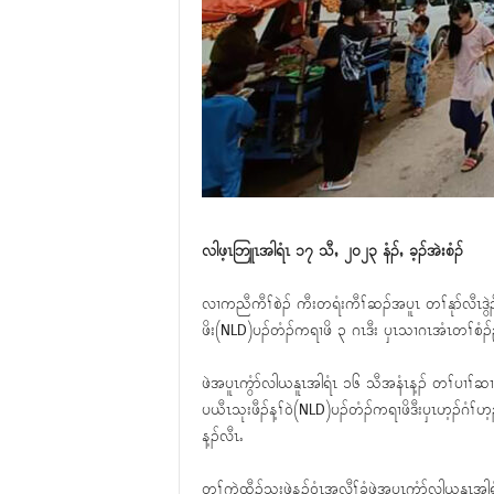
လါဖ့ၤဘြူၤအါရံၤ ၁၇ သီႇ ၂၀၂၃ နံၣ်ႇ ခ့ၣ်အဲးစံၣ်
လၢကညီကီၢ်စဲၣ် ကီးတရံးကီၢ်ဆၣ်အပူၤ တၢ်နုာ်လီၤဒွဲၣ်
ဖိး(NLD)ပၣ်တံၣ်ကရၢဖိ ၃ ဂၤဒီး ၦၤသၢဂၤအံၤတၢ်စံၣ်ည
ဖဲအပူၤကွံာ်လါယနူၤအါရံၤ ၁၆ သီအနံၤန့ၣ် တၢ်ပၢၢ်ဆၢသုး
ပယီၤသုးဖီၣ်န့ၢ်၀ဲ(NLD)ပၣ်တံၣ်ကရၢဖိဒီးၦၤဟ့ၣ်ဂံၢ်
န့ၣ်လီၤႉ
တၢ်ကဲထီၣ်သးဖဲန့ၣ်၀ံၤအလီၢ်ခံဖဲအပူၤကွံာ်လါယနူၤအ