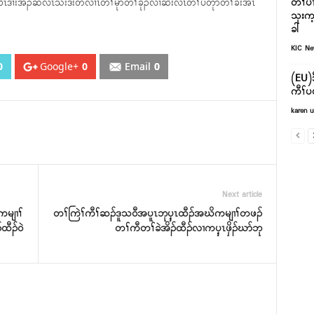
တၢ်ပၢ
က၀ီၤ၀ဲၤဒၢးအိၣ်ဆီလီၤသးဒီးတလၢၤတၢ်မုာ်တၢ်ခုၣ်လၢဆဲးလီၤတၢ်ပတုာ်တၢ်ခးအံၤ
သုးက့
ခါ
KIC N
0
Google+
0
Email
0
(EU)
ကီၢ်ပ
karen u
Next article
မျၢၢ်
တၢ်ကြဲၢ်ကီၢ်ဆၣ်ဒူသ၀ီအပူၤဘုၦ့ၤထီၣ်အဃိကမျၢၢ်တဖၣ်
ထီၣ်၀ဲ
တၢ်ကီတၢ်ခဲအိၣ်ထီၣ်လၢကၦ့ၤဖှိၣ်ဃာ်ဘု