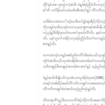
ကွီၢ်မ့ၣ်သဲစး ၅၀၅(က)အံၤဒီး ဖဲန့ၣ်စံၣ်ညီၣ်လီၤလၢ
စ့ၢ်ကီး တၢ်ဖီၣ်ဃာ်သမံသမိးအီၤအဂ့ၢ်န့ၣ် လီၢ်က၀ီၤ
သ၀ီဖိတဂၤစံး၀ဲလၢ“ဘၣ်ဃးဒီးတၢ်ဒွဲၣ်အူအီၣ်(ကီၣ်ဘ့)ပ
ကၠိသရၣ်တ့ၤမီၤ၀့ႇမၣ်၀ၤ၀ၤလ့ႇမ့သ့အူတဖၣ်အံၤမီၤနီၤႉ
ဂၤ(၃)နံၣ်ဒီးဖီၣ်ဒုးဃာ်၀ဲလၢတၢ်ဒုးဃာ်လီၢ်လီၤႉ မ့မ့ၢ်လၢ
လီၤႉ ပနၢ်ဟူတၢ်ကစီၣ်လၢၦၤစံၣ်ညီၣ်လီၤတၢ်တဂၤန့ၣ်မ့
စံး၀ဲန့ၣ်လီၤႉ
တကးဒံးဘၣ်လၢန့ၣ်အမဲာ်ညါတကီၢ်ခါခဲအံၤပယီၤသုးနုာ်လ
ကွံာ်၀ဲအံၤဒီးပယီၤသုးအံၤအိၣ်ခိးသမံသမိးတၢ်လၢသ၀
သ၀ီတဖျၢၣ်ဒီးတဖျၢၣ်အဘၢၣ်စၢၤအဂ့ၢ်န့ၣ် သ့ၣ်ညါဘၣ်န
ဒ်န့ၣ်အသိးခီဖျိပယီၤသုးအံၤဟးလူၤဖီၣ်၀ဲၦၤမၤ(C
တဖၣ်ဟဲအါထီၣ်အဃိလီၢ်က၀ီၤကမျၢၢ်လၢအမၤစၢၤတ့ၢ်ဃာ
လီၢ်က၀ီၤကမျၢၢ်စံး၀ဲအသိးသ့ၣ်ညါဘၣ်န့ၣ်လီၤႉ
ကီးတရံးကီၢ်ရ့ၣ်ဒီးတလၢၤကီၢ်စဲၣ်ဟီၣ်က၀ီၤအဆၢကီၣ်ဘ