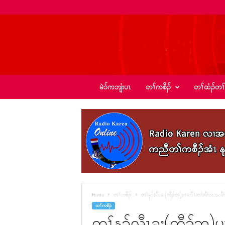
ခ့
မဲၥ်ကဘျံးပၤ
တၢ်ကစီၣ်
တၢ်ထံၣ်တၢ
ၣ်
အဲ
း
စံ
ၣ်
–
K
I
C
N
e
Home
တၢ်ကစီၣ်
တၢ်နု၁်လီၤခး(ကီၣ်ဘ့)ပၢၤကီၢ်တၢ်လီၢ်၀ံၤအလီ
w
တၢ်ကစီၣ်
s
တၢ်နု၁်လီၤခး(ကီၣ်ဘ့)ပ