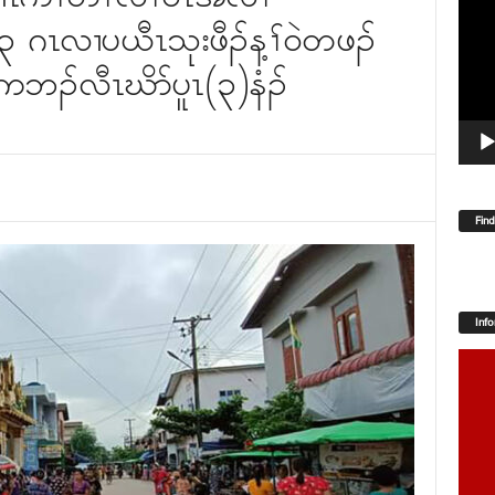
Player
၃ ဂၤလၢပယီၤသုးဖီၣ်န့ၢ်၀ဲတဖၣ်
ကဘၣ်လီၤဃိာ်ပူၤ(၃)နံၣ်
Fin
Inf