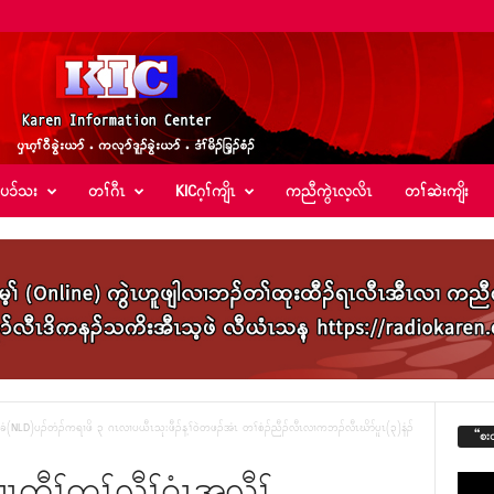
်ပၥ်သး
တၢ်ဂီၤ
KICဂ့ၢ်ကျိၤ
ကညီကွဲၤလ့လိၤ
တၢ်ဆဲးကျိး
ၢ်ခံ(NLD)ပၣ်တံၣ်ကရၢဖိ ၃ ဂၤလၢပယီၤသုးဖီၣ်န့ၢ်၀ဲတဖၣ်အံၤ တၢ်စံၣ်ညီၣ်လီၤလၢကဘၣ်လီၤဃိာ်ပူၤ(၃)နံၣ်
“စး
ၢၤကီၢ်တၢ်လီၢ်၀ံၤအလီၢ်
Video