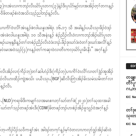
ၦၤ(၃)ဂၤအံၤလၢကဘၣ်လီၤဃိာ်ပူၤတဂၤ(၃)နံၣ်ဒီးၦၤပိာ်မုၣ်လၢအအိၣ်တ့ၢ်တဂၤန့ၣ်
သ၀ီဖိတဖၣ်စံး၀ဲအသိးသ့ၣ်ညါဘၣ်န့ၣ်လီၤႉ
ၢၤကီၢ်၀ဲၤလီၢ်အံၤန့ၣ်ဖဲလါယနူၤအါရံၤ ၁၆ႇ၁၇ သီ အခါန့ၣ်ပယီၤသုးဖီၣ်၀ဲဒၣ်
ခဲအံၤဖဲလါယနူၤအါရံၤ ၁၀ သီအနံၤန့ၣ် စံၣ်ညီၣ်လီၤ၀ဲလၢကဘၣ်အိၣ်ဃိာ်ပူၤတ
မၣ်ယမ့နွ့ခီန့ၣ်တၢ်တစံၣ်ညီၣ်လီၤ၀ဲဒံးဘၣ်ႉဖီၣ်ဒုးဃာ်ဒံး၀ဲတၢ်ဒုးဃာ်အလီၢ်န့ၣ်
၀ံၤမးအ၀ဲသ့ၣ်(၄)ဂၤန့ၣ်တၢ်ကဆှၢ၀ဲလၢတီၤကလ့ဃိာ်ပူၤမီၤနီၤ” အဂ့ၢ်န့ၣ်
EDI
ီၤအိၣ်လၢ(ကီၣ်ဘ့)တၢ်ဆါဟံၣ်ဒီး(ကီၣ်ဘ့)ပၢၤကီၢ်၀ဲၤလီၢ်လၢတၢ်ဒွဲၣ်အူအီၣ်
တချုး
ီနုာ်လီၤဟးထီၣ်ကျဲအသိး ပယီၤသုးႇ(BGF)ဆီလီၤတြဲၤအိၣ်ခိးသမံသမိးတၢ်လၢ
တီၢ်ပ
့ၣ်လီၤႉ
ဂၤ,ဘၣ
KIC N
DM)ႇ(NLD)ကရၢဖိဒီးကမျၢၢ်လၢအမၤစၢၤတ့ၢ်ဃာ်တၢ်ဖဲ(၂၀၂၀)တၢ်ဃုထၢအခါ
်တၢ်သ့ၣ်တဖၣ်အံၤဒီး(CDM)ဖိတဖၣ်ဘၣ်ဟးစံၣ်အိၣ်ခူသူၣ်၀ဲအဂ့ၢ်န့ၣ်
တၢ်ဒု
သုးတ
KIC N
့–ကီၣ်ပီၣ်သ၀ီကရူၢ်အံၤ အါဒၣ်တက့ၢ်န့ၣ်မ့ၢ်၀ဲတလၢၤကလုာ်ဒူၣ်အိၣ်ဆိး၀ဲ