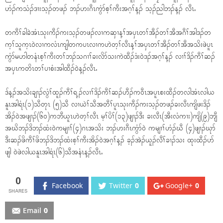
ဟံၣ်ကသံၣ်ဒၢးသ့ၣ်တဖၣ် ဘၣ်ဟးဂီၤကွံာ်စ့ၢ်ကီးအဂ့ၢ်န့ၣ် သ့ၣ်ညါဘၣ်န့ၣ် လီၤႉ
တကီၢ်ခါခဲအံၤသုးကီၣ်ကးသ့ၣ်တဖၣ်လၢကဆှၢန့ၢ်အၦၤတၢ်အီၣ်တၢ်အီအဂီၢ်အါဒၣ်တ
က့ၢ်သူက့ၤ၀ဲလၢကလံၤကျါတကပၤလၢကဟဲတ့ၢ်လီၤန့ၢ်အၦၤတၢ်အီၣ်တၢ်အီအသိးဖဲပူၤ
ကွံာ်မဟါတနံၤစ့ၢ်ကီးတၢ်ဘၣ်သဂၢၢ်ခးလိာ်သးကဲထီၣ်ဒံး၀ဲဒၣ်အဂ့ၢ်န့ၣ် လၢၢ်ဒိၣ်ကီၢ်ဆၣ်
အၦၤကတိၤတၢ်ပၢစံးအါထီၣ်၀ဲန့ၣ်လီၤႉ
ဒ်န့ၣ်အသိးချၢၣ်လွံၢ်ထူၣ်ကီၢ်ရ့ၣ်လၢၢ်ဒိၣ်ကီၢ်ဆၣ်ဟီၣ်က၀ီၤအပူၤစးထီၣ်တလါအံၤလါယ
နူၤအါရံၤ(၁)သီတုၤ (၅)သီ လၢယဲၢ်သီအတီၢ်ပူၤသုးကီၣ်ကးသ့ၣ်တဖၣ်ခးလီၤကျိဖးဒိၣ်
အိၣ်၀ဲအဖျၢၣ်(၆၀)ကဘီယူၤဟဲတ့ၢ်လီၤ မ့ၢ်ပိၢ်(၁၃)ဖျၢၣ်ဒီး ခးလီၤ(အီးလံကၢး)ကျိ(၉)ဘျီ
အဃိဘၣ်ဒိဘၣ်ထံး၀ဲကမျၢၢ်(၄)ဂၤအသိး ဘၣ်ဟးဂီၤကွံာ်၀ဲ ကမျၢၢ်ဟံၣ်ဃီ (၄)ဖျၢၣ်ဃုာ်
ဒီးဆၣ်ဖိကီၢ်ဖိဘၣ်ဒိဘၣ်ထံးစ့ၢ်ကီးအိၣ်၀ဲအဂ့ၢ်န့ၣ် ခ့ၣ်အဲၣ်ယူၣ်လီၢ်ခၢၣ်သး ထုးထီၣ်ပာ်
ဖျါ ၀ဲဖဲလါယနူၤအါရံၤ(၆)သီအနံၤန့ၣ်လီၤႉ
0
Facebook
Twitter
0
Google+
0
Email
0