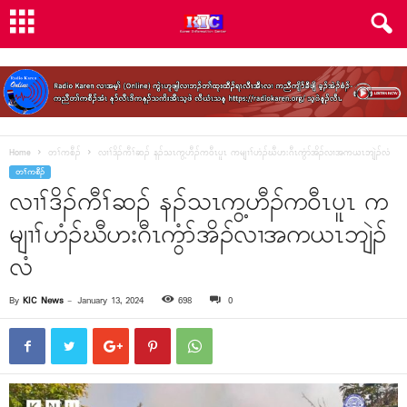
Home
တၢ်ကစီၣ်
လၢၢ်ဒိၣ်ကီၢ်ဆၣ် နၣ်သၤကွ့ဟီၣ်က၀ီၤပူၤ ကမျၢၢ်ဟံၣ်ဃီဟးဂီၤကွံာ်အိၣ်လၢအကယၤဘျဲၣ်လံ
တၢ်ကစီၣ်
လၢၢ်ဒိၣ်ကီၢ်ဆၣ် နၣ်သၤကွ့ဟီၣ်က၀ီၤပူၤ က
မျၢၢ်ဟံၣ်ဃီဟးဂီၤကွံာ်အိၣ်လၢအကယၤဘျဲၣ်
လံ
By
KIC News
-
January 13, 2024
698
0