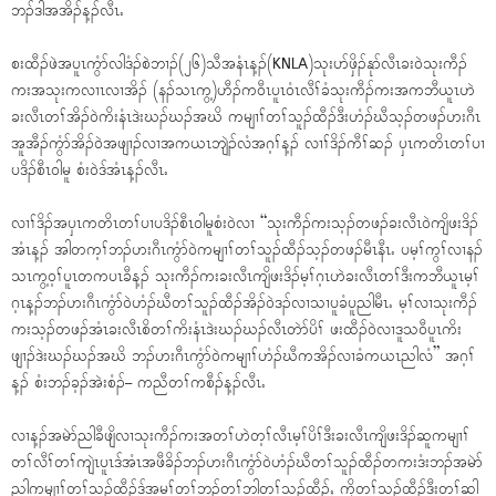
ဘၣ်ဒါအအိၣ်န့ၣ်လီၤႉ
စးထီၣ်ဖဲအပူၤကွံာ်လါဒံၣ်စဲဘၢၣ်(၂၆)သီအနံၤန့ၣ်(KNLA)သုးပာ်ဖှိၣ်နုာ်လီၤခး၀ဲသုးကီၣ်
ကးအသုးကလၢၤလၢအိၣ် (နၣ်သၤကွ့)ဟီၣ်က၀ီၤပူၤ၀ံၤလီၢ်ခံသုးကီၣ်ကးအကဘီယူၤဟဲ
ခးလီၤတၢ်အိၣ်၀ဲကိးနံၤဒဲးဃၣ်ဃၣ်အဃိ ကမျၢၢ်တၢ်သူၣ်ထီၣ်ဒီးဟံၣ်ဃီသ့ၣ်တဖၣ်ဟးဂီၤ
အူအီၣ်ကွံာ်အိၣ်၀ဲအဖျၢၣ်လၢအကယၤဘျဲၣ်လံအဂ့ၢ်န့ၣ် လၢၢ်ဒိၣ်ကီၢ်ဆၣ် ၦၤကတိၤတၢ်ပၢ
ပဒိၣ်စီၤ၀ါမူ စံး၀ဲဒ်အံၤန့ၣ်လီၤႉ
လၢၢ်ဒိၣ်အၦၤကတိၤတၢ်ပၢပဒိၣ်စီၤ၀ါမူစံး၀ဲလၢ “သုးကီၣ်ကးသ့ၣ်တဖၣ်ခးလီၤ၀ဲကျိဖးဒိၣ်
အံၤန့ၣ် အါတက့ၢ်ဘၣ်ဟးဂီၤကွံာ်၀ဲကမျၢၢ်တၢ်သူၣ်ထီၣ်သ့ၣ်တဖၣ်မီၤနီၤႉ ပမ့ၢ်ကွၢ်လၢနၣ်
သၤကွ့၀့ၢ်ပူၤတကပၤခီန့ၣ် သုးကီၣ်ကးခးလီၤကျိဖးဒိၣ်မ့ၢ်ဂ့ၤဟဲခးလီၤတၢ်ဒီးကဘီယူၤမ့ၢ်
ဂ့ၤန့ၣ်ဘၣ်ဟးဂီၤကွံာ်၀ဲဟံၣ်ဃီတၢ်သူၣ်ထီၣ်အိၣ်၀ဲဒၣ်လၢသၢပူခံပူညါမီၤႉ မ့ၢ်လၢသုးကီၣ်
ကးသ့ၣ်တဖၣ်အံၤခးလီၤစိတၢ်ကိးနံၤဒဲးဃၣ်ဃၣ်လီၤတဲာ်ပိၢ် ဖးထီၣ်၀ဲလၢဒူသ၀ီပူၤကိး
ဖျၢၣ်ဒဲးဃၣ်ဃၣ်အဃိ ဘၣ်ဟးဂီၤကွံာ်၀ဲကမျၢၢ်ဟံၣ်ဃီကအိၣ်လၢခံကယၤညါလံ” အဂ့ၢ်
န့ၣ် စံးဘၣ်ခ့ၣ်အဲးစံၣ်– ကညီတၢ်ကစီၣ်န့ၣ်လီၤႉ
လၢန့ၣ်အမဲာ်ညါခီဖျိလၢသုးကီၣ်ကးအတၢ်ဟဲတ့ၢ်လီၤမ့ၢ်ပိၢ်ဒီးခးလီၤကျိဖးဒိၣ်ဆူကမျၢၢ်
တၢ်လီၢ်တၢ်ကျဲၤပူၤဒ်အံၤအဖီခိၣ်ဘၣ်ဟးဂီၤကွံာ်၀ဲဟံၣ်ဃီတၢ်သူၣ်ထီၣ်တကးဒံးဘၣ်အမဲာ်
ညါကမျၢၢ်တၢ်သူၣ်ထီၣ်ဒ်အမ့ၢ်တၢ်ဘူၣ်တၢ်ဘါတၢ်သူၣ်ထီၣ်ႇ ကၠိတၢ်သူၣ်ထီၣ်ဒီးတၢ်ဆါ