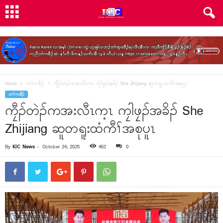
Home
တၢ်ကစီၣ်
ကၠီၣ်တဲၣ်ကအးလီၤက့ၤ ကၠါဖၠၣ်အခိၣ် She Zhijiang ဆူတရူးထံကီၢ်အစုပူၤ
တၢ်ကစီၣ်
ကၠီၣ်တဲၣ်ကအးလီၤက့ၤ ကၠါဖၠၣ်အခိၣ် She
Zhijiang ဆူတရူးထံကီၢ်အစုပူၤ
By
KIC News
-
October 24, 2025
462
0