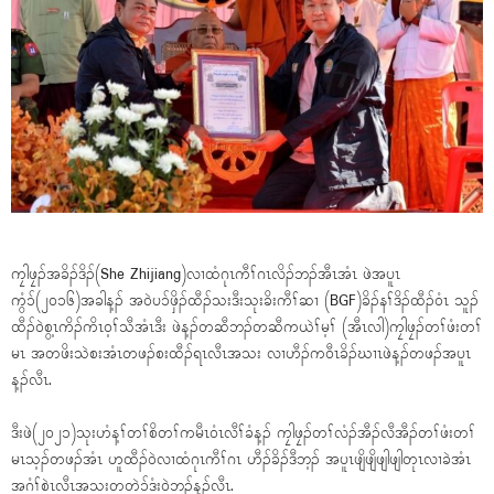
ကၠါဖၠၣ်အခိၣ်ဒိၣ်(She Zhijiang)လၢထံဂုၤကီၢ်ဂၤလိၣ်ဘၣ်အီၤအံၤ ဖဲအပူၤ
ကွံၥ်(၂၀၁၆)အခါန့ၣ် အဝဲပၥ်ဖှိၣ်ထီၣ်သးဒီးသုးခိးကီၢ်ဆၢ (BGF)ခိၣ်နၢ်ဒိၣ်ထီၣ်ဝံၤ သူၣ်
ထီၣ်ဝဲစွ့ၤကိၣ်ကိၤဝ့ၢ်သီအံၤဒီး ဖဲန့ၣ်တဆီဘၣ်တဆီကယဲၢ်မ့ၢ် (အီၤလါ)ကၠါဖၠၣ်တၢ်ဖံးတၢ်
မၤ အတဖိးသဲစးအံၤတဖၣ်စးထီၣ်ရၤလီၤအသး လၢဟီၣ်ကဝီၤခိၣ်ဃၢၤဖဲန့ၣ်တဖၣ်အပူၤ
န့ၣ်လီၤ.
ဒီးဖဲ(၂၀၂၁)သုးဟံန့ၢ်တၢ်စိတၢ်ကမီၤဝံၤလီၢ်ခံန့ၣ် ကၠါဖၠၣ်တၢ်လံၣ်အီၣ်လီအီၣ်တၢ်ဖံးတၢ်
မၤသ့ၣ်တဖၣ်အံၤ ဟူထီၣ်ဝဲလၢထံဂုၤကီၢ်ဂၤ ဟီၣ်ခိၣ်ဒီဘ့ၣ် အပူၤဖျိဖျိဖျါဖျါတုၤလၢခဲအံၤ
အဂံၢ်စဲၤလီၤအသးတတဲၥ်ဒံးဝဲဘၣ်န့ၣ်လီၤ.