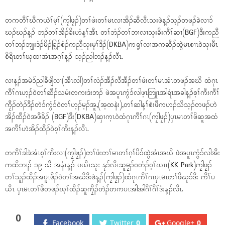
တကတီၢ်ဃီကယဲၢ်မ့ၢ်(ကၠါဖၠၣ်)တၢ်ဖံးတၢ်မၤလၢအိၣ်ဆီလီၤသးဖဲန့ၣ်သ့ၣ်တဖၣ်ခဲလၢၥ်
ဃၣ်ဃၣ်န့ၣ် ဘၣ်တၢ်အိၣ်ခိးဟံန့ၢ်အီၤ တၢ်ဘံၣ်တၢ်ဘၢလၢသုးခိးကီၢ်ဆၢ(BGF)ဒီးကညီ
တၢ်ဘၣ်ဘျုးဒံၣ်မိၣ်ခြ့ၣ်စံၣ်ကညီသုးမုၢ်ဒိၣ်(DKBA)ကရူၢ်လၢအကဆီၣ်ထွဲမၤစၢၤဝဲသုးမီၤ
စိရိၤတၢ်ဃုထၢအံၤအဂ့ၢ်န့ၣ် သ့ၣ်ညါဘၣ်န့ၣ်လီၤ.
လၢန့ၣ်အမဲၥ်ညါခီဖျိလၢ(အီၤလါ)တၢ်လံၣ်အီၣ်လီအီၣ်တၢ်ဖံးတၢ်မၤအံၤတဖၣ်အဃိ ထံဂုၤ
ကီၢ်ဂၤဟ့ၣ်ဝဲတၢ်ဆီၣ်သမံးတကးဒံးဘၣ် ဖဲအပူၤကွံၥ်လါဖ့ၤဘြူၤအါရံၤအခါန့ၣ်စ့ၢ်ကီးကီၢ်
ကၠီၣ်တဲၣ်ဒီၣ်တဲၥ်ကွံၥ်ဝဲတၢ်ဟ့ၣ်မ့ၣ်အူ,(အ့ထနဲး),တၢ်ဆါန့ၢ်စဲးဖီကဟၣ်သိသ့ၣ်တဖၣ်ဟဲ
အိၣ်ထီၣ်ဝဲအဖီခိၣ် (BGF)ဒီး(DKBA)ဆှၢက့ၤဝဲထံဂုၤကီၢ်ဂၤ(ကၠါဖၠၣ်)ပှၤမၤတၢ်ဖိဆူအထံ
အကီၢ်ဟဲအိၣ်ထီၣ်ဝဲစ့ၢ်ကီးန့ၣ်လီၤ.
တကီၢ်ခါခဲအံၤစ့ၢ်ကီးလၢ(ကၠါဖၠၣ်)တၢ်ဖံးတၢ်မၤတၢ်ဂ့ၢ်ပိၥ်ထွဲအံၤအဃိ ဖဲအပူၤကွံၥ်လါအီး
ကထိဘၢၣ် ၁၉ သီ အနံၤန့ၣ် ပယီၤသုး နုၥ်လီၤဆူမၠၣ်ဝတံၣ်ဝ့ၢ်ဃၢၤ(KK Park)ကၠါဖၠၣ်
တၢ်သူၣ်ထီၣ်အပူၤဖီၣ်ဝဲတၢ်အဃိဒီးဖဲန့ၣ်(ကၠါဖၠၣ်)ထံဂုၤကီၢ်ဂၤပှၤမၤတၢ်ဖိဃုၥ်ဒီး ကီၢ်ပ
ယီၤ ပှၤမၤတၢ်ဖိတဖၣ်ဃ့ၢ်ထီၣ်ဆူကၠီၣ်တဲၣ်တကပၤအါအါဂီၢ်ဂီၢ်ဒံးန့ၣ်လီၤ.
0
Facebook
Twitter
0
Google+
0