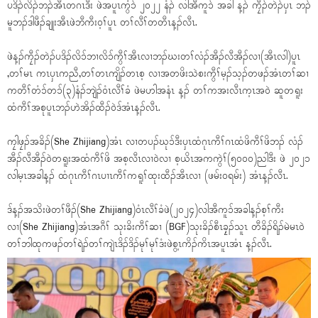
ပဒိၣ်လိၣ်ဘၣ်အီၤတဂၤဒီး ဖဲအပူၤကွံၥ် ၂၀၂၂ နံၣ် လါအီကူၥ် အခါ န့ၣ် ကၠီၣ်တဲၣ်ပှၤ ဘၣ်
မူဘၣ်ဒါဖီၣ်ချုးအီၤဖဲဘီကီးဝ့ၢ်ပူၤ တၢ်လီၢ်တတီၤန့ၣ်လီၤ.
ဖဲန့ၣ်ကၠီၣ်တဲၣ်ပဒိၣ်လိၥ်ဘၢလိၥ်ကွီၢ်အီၤလၢဘၣ်ဃးတၢ်လံၣ်အီၣ်လီအီၣ်လၢ(အီၤလါ)ပူၤ
,တၢ်မၤ ကၤပှၤကညီ,တၢ်တၤကျိၣ်တၤစ့ လၢအတဖိးသဲစးကွီၢ်မ့ၣ်သ့ၣ်တဖၣ်အံၤတၢ်ဆၢ
ကတီၢ်တံၥ်တၥ်(၃)နံၣ်ဘျဲၣ်ဝံၤလီၢ်ခံ ဖဲမဟါအနံၤ န့ၣ် တၢ်ကအးလီၤက့ၤအဝဲ ဆူတရူး
ထံကီၢ်အစုပူၤဘၣ်ဟဲအိၣ်ထီၣ်ဝဲဒ်အံၤန့ၣ်လီၤ.
ကၠါဖၠၣ်အခိၣ်(She Zhijiang)အံၤ လၢတပၣ်ဃုၥ်ဒီးပှၤထံဂုၤကီၢ်ဂၤထံဖိကီၢ်ဖိဘၣ် လံၣ်
အီၣ်လီအီၣ်ဝဲတရူးအထံကီၢ်ဖိ အစ့လီၤလၢဝဲလၢ စ့ယိၤအကကွဲၢ်(၅၀၀၀)ညါဒီး ဖဲ ၂၀၂၁
လါမ့ၤအခါန့ၣ် ထံဂုၤကီၢ်ဂၤပၢၤကီၢ်ကရူၢ်ထုးထီၣ်အီၤလၢ (ဖမ်း၀ရမ်း) အံၤန့ၣ်လီၤ.
ဒ်န့ၣ်အသိးဖဲတၢ်ဖီၣ်(She Zhijiang)ဝံၤလီၢ်ခံဖဲ(၂၀၂၄)လါအီကူၥ်အခါန့ၣ်စ့ၢ်ကီး
လၢ(She Zhijiang)အံၤအဂီၢ် သုးခိးကီၢ်ဆၢ (BGF)သုးခိၣ်စီၤခၠ့ၣ်သူၤ တီခိၣ်ရိၣ်မဲမၤဝဲ
တၢ်ဘါထုကဖၣ်တၢ်ရဲၣ်တၢ်ကျဲၤဒိၣ်ဒိၣ်မုၢ်မုၢ်ဒံးဖဲစွ့ၤကိၣ်ကိၤအပူၤအံၤ န့ၣ်လီၤ.