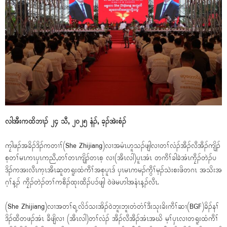
လါအီးကထိဘၢၣ် ၂၄ သီ, ၂၀၂၅ နံၣ်, ခ့ၣ်အဲးစံၣ်
ကၠါဖၣ်အခိၣ်ဒိၣ်ကတၢၢ်(She Zhijiang)လၢအမံၤဟူသၣ်ဖျါလၢတၢ်လံၣ်အီၣ်လီအီၣ်ကျိၣ်
စ့တၢ်မၤကၤပှၤကညီ,တၢ်တၤကျိၣ်တၤစ့ လၢ(အီၤလါ)ပူၤအံၤ တကီၢ်ခါခဲအံၤကၠီၣ်တဲၣ်ပ
ဒိၣ်ကအးလီၤက့ၤအီၤဆူတရူးထံကီၢ်အစုပူၤဒ် ပှၤမၤကမၣ်ကွီၢ်မ့ၣ်သဲးစးဖိတဂၤ အသိးအ
ဂ့ၢ်န့ၣ် ကၠီၣ်တဲၣ်တၢ်ကစီၣ်ထုးထီၣ်ပၥ်ဖျါ ဝဲဖဲမဟါအနံၤန့ၣ်လီၤ.
(She Zhijiang)လၢအတၢ်ရ့လိၥ်သးအိၣ်ဝဲဘူးဘူးတံတံၢ်ဒီးသုးခိးကီၢ်ဆၢ(BGF)ခိၣ်နၢ်
ဒိၣ်ထီတဖၣ်အံၤ ခီဖျိလၢ (အီၤလါ)တၢ်လံၣ် အီၣ်လီအီၣ်အံၤအဃိ မ့ၢ်ပှၤလၢတရူးထံကီၢ်