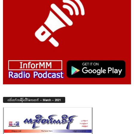
လံာ်တၢ်ကစီၣ်လီၢ်ခံကတၢၢ် – March – 2021