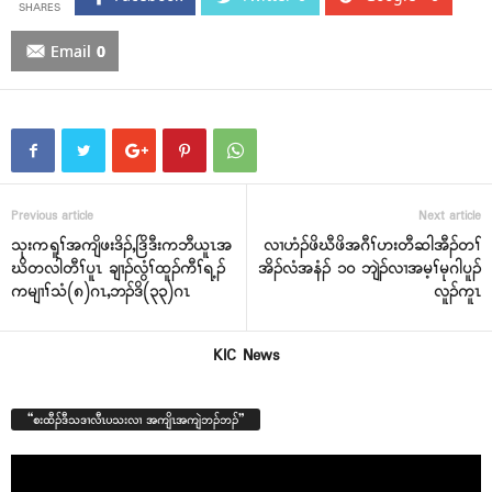
Email
0
Previous article
Next article
သုးကရူၢ်အကျိဖးဒိၣ်,ဒြိဒီးကဘီယူၤအ
လၢဟံၣ်ဖိဃီဖိအဂီၢ်ဟးတီဆါအီၣ်တၢ်
ဃိတလါတီၢ်ပူၤ ချၢၣ်လွံၢ်ထူၣ်ကီၢ်ရ့ၣ်
အိၣ်လံအနံၣ် ၁၀ ဘျဲၣ်လၢအမ့ၢ်မုဂါပူၣ်
ကမျၢၢ်သံ(၈)ဂၤ,ဘၣ်ဒိ(၃၃)ဂၤ
လူၣ်ကူၤ
KIC News
“စးထီၣ်ဒီသဒၢလီၤပသးလၢ အကျိၤအကျဲဘၣ်ဘၣ်”
Video
Player