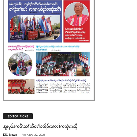
EDITOR PICKS
အူးပၠၣ်ဒဲကဝီၤတၢ်ကီတၢ်ခဲအိၣ်လၢတၢ်ကဆှဲကဆှီ
-
KIC News
February 27, 2025