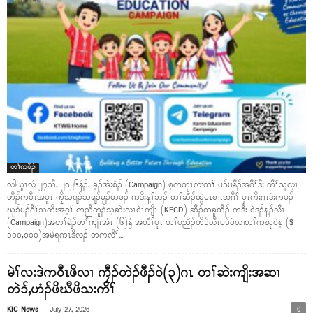
တၢ်ကစီၣ်
လါယူၤလံ ၂၇သီ, ၂၀၂၆နံၣ်, ခ့ၣ်အဲးစံၣ် (Campaign) စ့ကတုၤလၢတၢ် ပၥ်ပနီၣ်အဂီၢ်ဒီး ကီၢ်သူလ့ၤ
ဟီၣ်ကဝီၤအပူၤ ကၠိသရၣ်သရၣ်မုၣ်တဖၣ် ကဒိးန့ၢ်ဘၣ် တၢ်ဆီၣ်ထွဲမၤစၢၤအဂီၢ် ပှၤကိးဂၤဒဲးကပၣ်
ဃုၥ်ပၣ်ဂီၢ်သကိးအဂ့ၢ် ကညီကူၣ်သ့ဆဲးလၤဝဲၤကျိၤ (KECD) ဆီၣ်တခူထီၣ် ကဒီး ဝဲဒၣ်န့ၣ်လီၤ.
(Campaign)အတၢ်ရဲၣ်တၢ်ကျဲၤအံၤ (၆)နွံ အတီၢ်ပူၤ တၢ်ပညိၣ်တိၥ်လီၤပၥ်ဝဲလၢတၢ်ကဃုဝဲစ့ ($
၁၀၀,၀၀၀)အမဲရကၤဒီလၣ် တကလီၢ်...
မဲၢ်လးဒဲကဝီၤဖိလၢ ကၠီၣ်တဲၣ်ဖီၣ်ဝဲ(၃)ဂၤ တၢ်ဆဲးကျိးအဆၢ
တဲၥ်,ဟံၣ်ဖိဃီဖိသးကိၢ်
-
KIC News
July 27, 2026
0