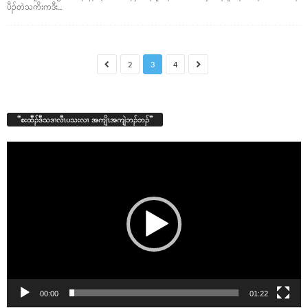
ပီၣ်တဲသကိးကဒီး...
2
3
4
“စးထီၣ်ဒီသဒၢလီၤပသးလၢ အကျိၤအကျဲဘၣ်ဘၣ်”
Video
Player
00:00
01:22