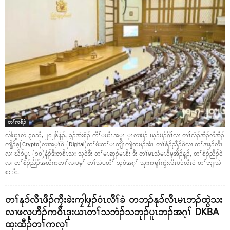
တၢ်ကစီၣ်
လါယူၤလံ ၃၀သီ, ၂၀၂၆နံၣ်, ခ့ၣ်အဲးစံၣ် ကီၢ်ပယီၤအပူၤ ပှၤလၢပၣ် ဃုၥ်ပၣ်ဂီၢ်လၢ တၢ်လံၣ်အီၣ်လီအီၣ်
ကျိၣ်စ့(Crypto)လၢအမ့ၢ်ဝဲ (Digital)တၢ်ဖံးတၢ်မၤကျိၤကျဲတဖၣ်အံၤ တၢ်စံၣ်ညီၣ်ဝဲလၢ တၢ်ဒၢနုၥ်လီၤ
လၢ ဃိၥ်ပူၤ (၁၀)နံၣ်ဒီးတစိၤသး သ့ဝဲဒီး တၢ်မၤဆူၣ်မၤစိး ဒီး တၢ်မၤသံမၤဝီမ့အိၣ်န့ၣ်, တၢ်စံၣ်ညီၣ်ဝဲ
လၢ တၢ်စံၣ်ညီၣ်အထီကတၢၢ်လၢပမ့ၢ် တၢ်သံပတီၢ် သ့ဝဲအဂ့ၢ် သုးကရူၢ်ကွဲးလီၤပၥ်လီၤဝဲ တၢ်ဘျၢသဲ
စး ဒီး...
တၢ်နုၥ်လီၤဖီၣ်ကၠီးခဲးကၠါဖၠၣ်ဝံၤလီၢ်ခံ တဘၣ်နုၥ်လီၤမၤဘၣ်ထွဲသး
လၢဖလူဟီၣ်ကဝီၤဒုးယၤတၢ်သဘံၣ်သဘုၣ်ပူၤဘၣ်အဂ့ၢ် DKBA
ထုးထီၣ်တၢ်ကလုၢ်