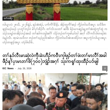
တၢ်ကစီၣ်
လါယူၤလံ ၂၈သီ, ၂၀၂၆နံၣ်, ခ့ၣ်အဲးစံၣ်, ပကိကီၢ်ခီဒိၣ်, အိၣ်တွ့ကီၢ်ဆၣ် ကၠီၣ်တါသဝီအပူၤ သဝီဒီတ
ဖျၢၣ်ဃၣ်ဃၣ် ပှၤတူၢ်ဘၣ်ဝဲ မိၢ်ပှၢ်ထီၣ်ဂီၤ တၢ်လိၤသးတၢ် ဆါဒီး ခိၣ်ဃၢၤဆူၣ်ချ့တၢ်အံးထွဲကွၢ်ထွဲ က
သံၣ်သရၣ်တအိၣ်ဘၣ်အဃိ တၢ်ဆါကဘျါအဂီၢ် လိၣ်ဘၣ်တၢ်ကူစါယါဘှါ အဂ့ၢ် လီၢ်ကဝီၤဖိတဖၣ်စံး
ဝဲန့ၣ်လီၤ. ထ့းမဲၤသဝီလၢ ဘၣ်တၢ်သ့ၣ်ညါဝဲအါလၢ ကၠီၣ်တါသဝီအံၤစးထီၣ်လၢ အပူၤကွံၥ်လါယူၤအပူၤ
ဟံၣ်တဖျၢၣ်အပူၤ ဟံၣ်ဖိဃီဖိ...
တၢ်နုၥ်လီၤမၤဆှဲလဲကၠီးခဲးဟီၣ်ကဝီၤကၠါဖၠၣ်တၢ်ဖံးတၢ်မၤလီၢ်အခါ
ဖီၣ်န့ၢ်ပှၤမၤတၢ်ဖိ(၇၀၀)ဘျဲၣ်အဂ့ၢ် သုးကရူၢ်ထုးထီၣ်ပၥ်ဖျါ
-
KIC News
July 28, 2026
0