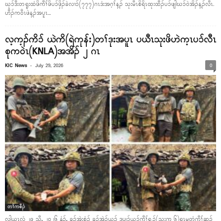
ဃုၥ်ဒီးတရူးထံဖိကီၢ်ဖိပၥ်ဖှိၣ်ခဲလၢၥ်(၇၇၇)ဂၤဒံးအဂ့ၢ်န့ၣ် သုးမီၤစိရိၤထုးထီၣ်ပၥ်ဖျါဃၥ်ဝဲအိၣ်န့ၣ်လီၤ.
ဟီၣ်ကဝီၤဖဲန့ၣ်အပူၤ...
လ့က့ၣ်ကိၥ် ယဲကိ(ရဲကုန်း)တၢ်ဒုးအပူၤ ပယီၤသုးဖိဟဲက့ၤပၥ်လီၤ
စုကဝဲၤ(KNLA)အအိၣ် ၂ ဂၤ
-
KIC News
July 29, 2026
0
တၢ်ကစီၣ်
လါယူၤလံ ၂၉ သီ, ၂၀၂၆ နံၣ်, ခ့ၣ်အဲးစံၣ် ခ့ၣ်အဲၣ်ယူၣ် ဒူပျၥ်ယၥ်ကီၢ်ရ့ၣ်(သုးက့ ၆)ရၤမတံကီၢ်ဆၣ်