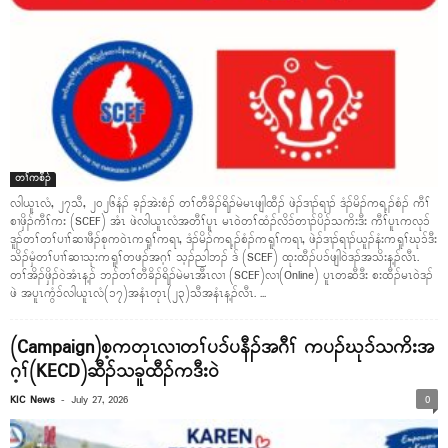
တၢ်ကစီၣ်
လါယူၤလံ, ၂၇သီ, ၂၀၂၆နံၣ် ခ့ၣ်အဲးစံၣ် တၢ်တီခိၣ်ရိၣ်မဲမၤဖျါထီၣ် ဖဲၣ်ဒၢၣ်ရၢၣ် ဒံၣ်မိၣ်ကရ့ၣ်စံၣ် ကီၢ်
စၢဖှိၣ်ကီၢ်ကး (SCEF) အံၤ ဖဲလါယူၤလံအတီၢ်ပူၤ မၤဝဲတၢ်ထံၣ်လိၥ်တၢၣ်ပိၣ်သကိးဒီး ကီၢ်ပူၤကလုၥ်
ဒူၣ်တၢ်တၢ်ပၢၢ်ဆၢဖီၣ်စုကဝဲၤကရူၢ်ကရၢ, ဒံၣ်မိၣ်ကရ့ၣ်စံၣ်ကရူၢ်ကရၢ, ဖဲၣ်ဒၢၣ်ရၢၣ်ယူၣ်နံးကရူၢ်ဃုၥ်ဒီး
သိၣ်မှံတၢ်ပၢၢ်ဆၢသုးကရူၢ်တဖၣ်အဂ့ၢ် သ့ၣ်ညါဘၣ် ဒ် (SCEF) ထုးထီၣ်ပၥ်ဖျါဝဲဒၣ်အသိးန့ၣ်လီၤ.
တၢ်အိၣ်ဖှိၣ်ဝဲအံၤန့ၣ် ဘၣ်တၢ်တီခိၣ်ရိၣ်မဲမၤအီၤလၢ (SCEF)လၢ(Online) ပူၤတဆီဒီး စးထီၣ်မၤဝဲဒၣ်
ဖဲ အပူၤကွံၥ်လါယူၤလံ(၁၇)အနံၤတုၤ(၂၃)သီအနံၤန့ၣ်လီၤ. ...
(Campaign)စ့ကတုၤလၢတၢ်ပၥ်ပနီၣ်အဂီၢ် ကပၣ်ဃုၥ်သကိးအ
ဂ့ၢ်(KECD)ဆီၣ်သခူထီၣ်ကဒီးဝဲ
-
KIC News
July 27, 2026
0