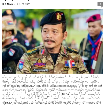
-
KIC News
July 29, 2026
0
တၢ်ကစီၣ်
လါယူၤလံ ၂၉ သီ, ၂၀၂၆ နံၣ်, ခ့ၣ်အဲးစံၣ် ကီၢ်ကၠီၣ်တဲၣ်-ကီၢ်ပယီၤကီၢ်ဆၢ ဖလူဒီးလ့က့ၣ်ကိၥ်ဟီၣ်က
ဝီၤအပူၤ စးထီၣ်ဖဲတလါအံၤလါယူၤလံထီၣ်အံၤန့ၣ် တၢ်ဒုးက့ၤကဲထီၣ် ကဒါဝဲလၢဟီၣ်ကဝီၤကညီဒီက
လုၥ်တၢ်ထူၣ်ဖျဲးသုးမုၢ်ဒိၣ်(KNLA)သုးပၥ်ဖှိၣ်ဒီး ပယီၤသုးအဘၢၣ်စၢၤဒိၣ်ဒိၣ်မုၢ်မုၢ်ဒီး တုၤလၢခဲအံၤ တၢ်
ဒုးဆဲး ကဲထီၣ်ဒံးဝဲအဖၢမုၢ်န့ၣ်လီၤ. ဒ်န့ၣ်အသိးဖလူဟီၣ်ကဝီၤလၢဒုးယၤတၢ်သဘံၣ်သဘုၣ်ကဲထီၣ်အံၤ
န့ၣ်အိၣ်ဝဲဒၣ်လၢတၢ်ဘၣ်ဘျုးဒံၣ်မိၣ်ခြ့ၣ်စံၣ်ကညီသုးမုၢ် ဒိၣ် (DKBA) တၢ်ပၢဟီၣ်ကဝီၤအပူၤန့ၣ်လီၤ.
ဖဲလါယူၤလံ ၂၇ သီအနံၤစ့ၢ်ကီး ကၠီးခဲးဟီၣ်ကဝီၤလၢကၠါဖၠၣ်တၢ်ဖံးတၢ်မၤအိၣ်ဝဲအလီၢ်လၢအမ့ၢ်စ့ၢ်ကီး
ဝဲ(DKBA)တၢ်ပၢဟီၣ်ကဝီၤ အံၤ ပယီၤသုးနုၥ်လီၤဖီၣ်ဝဲတၢ်ဒီး ဖဲန့ၣ်ဖီၣ်န့ၢ်ဝဲထံဂုၤကီၢ်ဂၤအထံဖိကီၢ်ဖိ