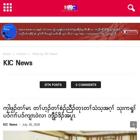
Home
Authors
Posts by KIC News
KIC News
3774 POSTS
0 COMMENTS
ကၠါဖၠၣ်တၢ်မၤ တၢ်ဟ့ၣ်တၢ်စံၣ်ညီၣ်တုၤတၢ်သံသ့အဂ့ၢ် သုးကရူၢ်
ပၥ်ဂၢၢ်ပၥ်ကျၢၤဝဲလၢ ဘျီၣ်ဒိၣ်အပူၤ
-
KIC News
July 30, 2026
0