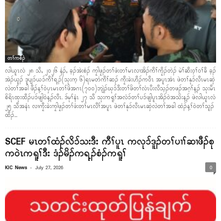
တၢ်ကစီၣ်
လါယူၤလံ ၂၈ သီ, ၂၀၂၆ နံၣ်, ခ့ၣ်အဲးစံၣ် ကၠါဖၠၣ်တၢ်ဖံးတၢ်မၤလၢအိၣ်ကီၢ်ကၠီၣ်တဲၣ် မဲၢ်ဆီးဝ့ၢ်ဝၢ်ခီ ခ့ၣ်
အဲၣ်ယူၣ် ဒူပျၥ်ယၥ်ကီၢ်ရ့ၣ်(သုးက့ ၆)ရၤမတံကီၢ်ဆၣ် ကၠီးခဲးဟီၣ်ကဝီၤ အပူၤအံၤ ဖဲတၢ်နုၥ်လီၤမၤဆှဲ
လဲတၢ်အခါ ဖီၣ်န့ၢ်ဝဲပှၤမၤတၢ်ဖိအဂၤ(၇၀၀)ဘျဲၣ်ဃုၥ်ဒီးတၢ်ဖိတၢ်လံၤပီးလီသ့ၣ်တဖၣ်အဂ့ၢ်န့ၣ် သုးမီၤ
စိရိၤထုးထီၣ်ပၥ်ဖျါဝဲန့ၣ်လီၤ. ဒ်မုၢ်နံၤ ၂၇ သီ သုးကရူၢ်အလံၥ်တၢ်ပၥ်ဖျါပူၤအိၣ်ဝဲအသိးန့ၣ် ဖဲလါယူၤလံ
၂၅ သီအနံၤ လၢကၠီးခဲးကၠါဖၠၣ်တၢ်ဖံးတၢ်မၤလီၢ်အပူၤ ဖဲတၢ်နုၥ်လီၤမၤဆှဲလဲတၢ်အခါ ထံၣ်န့ၢ်ဝဲတၢ်သူၣ်
ထီၣ်...
SCEF မၤတၢ်ထံၣ်လိၥ်သးဒီး ကီၢ်ပူၤ ကလုၥ်ဒူၣ်တၢ်ပၢၢ်ဆၢဖီၣ်စု
ကဝဲၤကရူၢ်ဒီး ဒံၣ်မိၣ်ကရ့ၣ်စံၣ်ကရူၢ်
-
KIC News
July 27, 2026
0