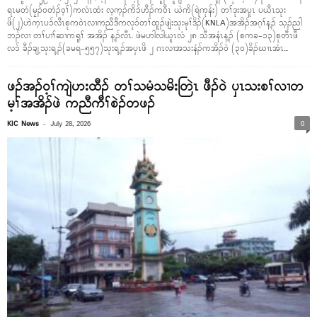
ရၤမတံ(မၠၣ်ဝတံၣ်ဝ့ၢ်)ကလံၤထံး လ့က့ၣ်ကိၥ်ဟီၣ်ကဝီၤ ယဲကိ(ရဲကုန်း) တၢ်ဒုးအပူၤ ပယီၤသုး
ဖိ(၂)ဟဲက့ၤပၥ်လီၤစုကဝဲၤလၢကညီဒီကလုၥ်တၢ်ထူၣ်ဖျဲးသုးမုၢ်ဒိၣ်(KNLA)အအိၣ်အဂ့ၢ်န့ၣ် သ့ၣ်ညါ
ဘၣ်လၢ တၢ်ပၢၢ်ဆၢကရူၢ် အအိၣ် န့ၣ်လီၤ. ဖဲမဟါလါယူၤလံ ၂၈ သီအနံၤန့ၣ် (စကခ-၁၃)စုတီၤဖီ
လၥ် ခီၣ်ချ့သုးရ့ၣ်(ခမရ-၅၅၇)သုးရ့ၣ်အပှၤဖိ ၂ ဂၤလၢအသးနံၣ်ကအိၣ်ဝဲ (၃၀)ခိၣ်ဃၢၤအံၤ...
ဖၣ်အၣ်ဝ့ၢ်ကျဲဟးထီၣ် တၢ်သမံသမိးတြဲၤ ဖီၣ်ဝဲ ပှၤသးစၢ်လၢတ
မ့ၢ်အအိၣ်ဖဲ ကညီကီၢ်စဲၣ်တဖၣ်
-
KIC News
July 28, 2026
0