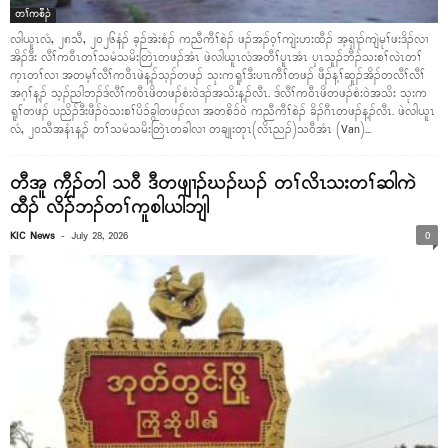
တၢ်ကစီၣ်
လါယူၤလံ, ၂၈သီ, ၂၀၂၆နံၣ် ခ့ၣ်အဲးစံၣ် ကညီကီၢ်စဲၣ် ဖၣ်အၣ်ဝ့ၢ်ကျဲးဟးထီၣ် အ့ရှၢၣ်ကျဲမုၢ်ဖးဒိၣ်လၢ
အိၣ်ဒီး လီၢ်ကဝီၤတၢ်သမံသမိးတြဲၤတဖၣ်အံၤ ဖဲလါယူၤလံအတီၢ်ပူၤအံၤ ပှၤသူၣ်ဘီၣ်သးစၢ်လဲၤတၢ်
က့ၤတၢ်လၢ အတမ့ၢ်လီၢ်ကဝီၤဖဲန့ၣ်သ့ၣ်တဖၣ် သုးကရူၢ်ဒီးပၢၤကီၢ်တဖၣ် ဖီၣ်န့ၢ်ဆူၣ်အိၣ်တလီၢ်လီၢ်
အဂ့ၢ်န့ၣ် သ့ၣ်ညါဘၣ်ဒ်လီၢ်ကဝီၤဖိတဖၣ်စံးဝဲဒၣ်အသိးန့ၣ်လီၤ. ဒ်လီၢ်ကဝီၤဖိတဖၣ်စံးဝဲအသိး သုးက
ရူၢ်တဖၣ် ပညိၣ်ဒီးဖီၣ်ဝဲသးစၢ်ပိၥ်ခွါတဖၣ်လၢ အတစိၥ်ဝဲ ကညီကီၢ်စဲၣ် ခိၣ်ဂီၤတဖၣ်န့ၣ်လီၤ. ဖဲလါယူၤ
လံ, ၂၀သီအနံၤန့ၣ် တၢ်သမံသမိးတြဲၤတခါလၢ တချုးတုၤ(လိၤညၣ်)သဝီအံၤ (Van)...
တီအူ ကၠီၣ်တါ သဝီ ဒီတဖျၢၣ်ဃၣ်ဃၣ် တၢ်လိၤသးတၢ်ဆါကဲ
ထီၣ် လိၣ်ဘၣ်တၢ်ကူစါယါဘျါ
-
KIC News
July 28, 2026
0