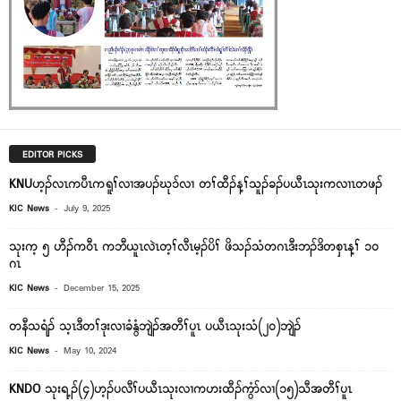
EDITOR PICKS
KNUဟ့ၣ်လၤကပီၤကရူၢ်လၢအပၣ်ဃုၥ်လၢ တၢ်ထီၣ်န့ၢ်သူၣ်ခၣ်ပယီၤသုးကလၢၤတဖၣ်
-
KIC News
July 9, 2025
သုးက့ ၅ ဟီၣ်ကဝီၤ ကဘီယူၤလဲၤတ့ၢ်လီၤမ့ၣ်ပိၢ် ဖိသၣ်သံတဂၤဒီးဘၣ်ဒိတစှၤန့ၢ် ၁၀
ဂၤ
-
KIC News
December 15, 2025
တနီသရံၣ် သ့ၤဒီတၢ်ဒုးလၢခံနွံဘျဲၣ်အတီၢ်ပူၤ ပယီၤသုးသံ(၂၀)ဘျဲၣ်
-
KIC News
May 10, 2024
KNDO သုးရ့ၣ်(၄)ဟ့ၣ်ပလီၢ်ပယီၤသုးလၢကဟးထီၣ်ကွံာ်လၢ(၁၅)သီအတီၢ်ပူၤ