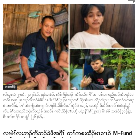
တၢ်ကစီၣ်
လါယူၤလံ ၂၇သီ, ၂၀၂၆နံၣ်, ခ့ၣ်အဲးစံၣ်, ကီၢ်ကၠီၣ်တဲၣ်-ကီၢ်ပယီၤကီၢ်ဆၢ မဲၢ်လးကညီဘၣ်ကီဘၣ်ခဲဒဲ
ကဝီၤအပူၤ ပှၤဘၣ်ကီဘၣ်ခဲဖိပိၥ်ခွါဒီပုၢ်ဝဲၢ်(၃)ဂၤဘၣ်တၢ် ဖီၣ်အီၤလၢ ကၠီၣ်တဲၣ်ပှၤဘၣ်မူဘၣ်ဒါတဖၣ်
ဝံၤအလီၢ်ခံ, တၢ်ဆဲးကျိးဆဲးကျၢ ဒီးဟံၣ်ဖိဃီဖိလီၤမၢ်ကွံၥ်ဝဲ အဂ့ၢ်, အဟံၣ် ဖိဃီဖိတဖၣ် စံးဝဲဒၣ်န့ၣ်
လီၤ. မဲၢ်လးကညီဘၣ်ကီဘၣ်ခဲ ဒဲကဝီၤ ကဝီၤဒိၣ်(C1BB) ဟံၣ်နီၢ်ဂံၢ်(၂၇၁) စီၤစိစိ သးနံၣ်(၃၀)နံၣ်,
စီၤတၢ်ဂ့ၤဒိၣ် သးနံၣ် (၂၆)နံၣ်,...
လၢမဲၢ်လးဘၣ်ကီဘၣ်ခဲဖိအဂီၢ် တၢ်ကစးထီၣ်မၤစၢၤဝဲ M-Fund