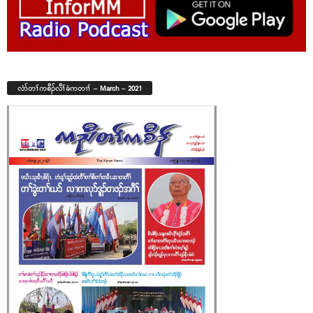
လံာ်တၢ်ကစီၣ်လီၢ်ခံကတၢၢ် – March – 2021