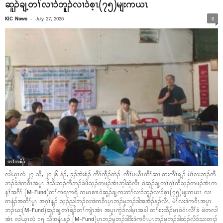
ဆူၣ်ချ့တၢ်လၢၥ်ဘူၣ်လၢၥ်စ့ၤ(၇၅)မျးကယၤ
-
KIC News
July 27, 2026
0
တၢ်ကစီၣ်
လါယူၤလံ ၂၇ သီ, ၂၀၂၆ နံၣ်, ခ့ၣ်အဲးစံၣ် ကီၢ်ကၠီၣ်တဲၣ်-ကီၢ်ပယီၤကီၢ်ဆၢ တးကီၢ်ရ့ၣ် မဲၢ်လးဘၣ်ကီ
ဘၣ်ခဲဒဲကဝီၤအပူၤ ဒ်သိးဘၣ်ကီဘၣ်ခဲဖိသ့ၣ်တဖၣ်အံၤဘှါဆှဲလီၤ ဝဲဆူၣ်ချ့တၢ်ဂ့ၢ်ကီသ့ၣ်တဖၣ်အံၤက
န့ၢ်အဂီၢ် (M-Fund)တၢ်ကရၢကရိ ကမၤစၢၤဝဲဆူၣ်ချ့ကးတၢ်လၢၥ်ဘူၣ်လၢၥ်စ့ၤ(၇၅)မျးကယၤ လၢ
တနံၣ်အတီၢ်ပူၤ အဂ့ၢ်န့ၣ် သ့ၣ်ညါဘၣ်လၢဒဲကဝီၤပှၤဘၣ်မူဘၣ်ဒါအအိၣ်န့ၣ်လီၤ. မဲၢ်လးဒဲကဝီၤအပူၤ
ဘၣ်ဃး(M-Fund)ဆူၣ်ချ့တၢ်ရဲၣ်တၢ်ကျဲၤအံၤ အပူၤကွံၥ်လါမ့ၤအခါ တၢ်စးထီၣ်မၤဝဲဝံၤလီၢ်ခံ ဖဲတလါ
အံၤ လါယူၤလံ ၁၅ သီအနံၤန့ၣ် (M-Fund)ပှၤဘၣ်မူဘၣ်ဒါဒီးဒဲကဝီၤပှၤဘၣ်မူဘၣ်ဒါထံၣ်လိၥ်သးတၢၣ်